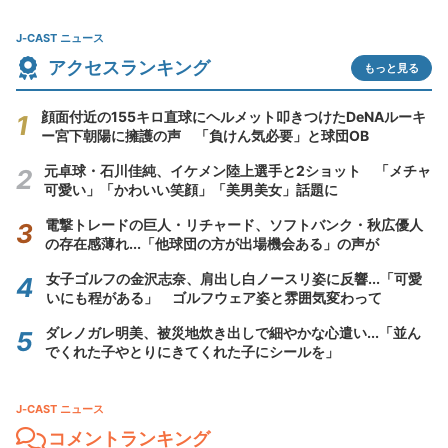
J-CAST ニュース
アクセスランキング
もっと見る
顔面付近の155キロ直球にヘルメット叩きつけたDeNAルーキ
ー宮下朝陽に擁護の声 「負けん気必要」と球団OB
元卓球・石川佳純、イケメン陸上選手と2ショット 「メチャ
可愛い」「かわいい笑顔」「美男美女」話題に
電撃トレードの巨人・リチャード、ソフトバンク・秋広優人
の存在感薄れ...「他球団の方が出場機会ある」の声が
女子ゴルフの金沢志奈、肩出し白ノースリ姿に反響...「可愛
いにも程がある」 ゴルフウェア姿と雰囲気変わって
ダレノガレ明美、被災地炊き出しで細やかな心遣い...「並ん
でくれた子やとりにきてくれた子にシールを」
J-CAST ニュース
コメントランキング