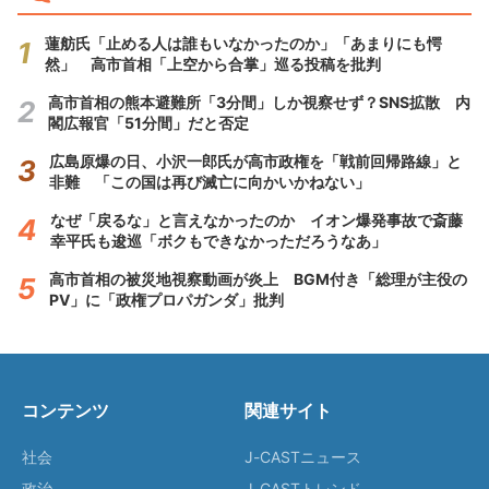
蓮舫氏「止める人は誰もいなかったのか」「あまりにも愕
然」 高市首相「上空から合掌」巡る投稿を批判
高市首相の熊本避難所「3分間」しか視察せず？SNS拡散 内
閣広報官「51分間」だと否定
広島原爆の日、小沢一郎氏が高市政権を「戦前回帰路線」と
非難 「この国は再び滅亡に向かいかねない」
なぜ「戻るな」と言えなかったのか イオン爆発事故で斎藤
幸平氏も逡巡「ボクもできなかっただろうなあ」
高市首相の被災地視察動画が炎上 BGM付き「総理が主役の
PV」に「政権プロパガンダ」批判
コンテンツ
関連サイト
社会
J-CASTニュース
政治
J-CASTトレンド