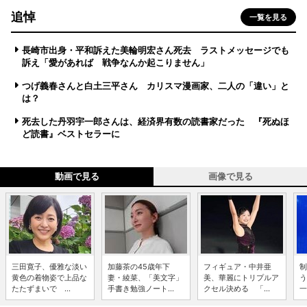
追悼
一覧を見る
長崎市出身・平和訴えた美輪明宏さん死去 ラストメッセージでも
訴え「愛があれば 戦争なんか起こりません」
つげ義春さんと白土三平さん カリスマ漫画家、二人の「違い」と
は？
死去した丹羽宇一郎さんは、経済界有数の読書家だった 『死ぬほ
ど読書』ベストセラーに
動画で見る
画像で見る
三田寛子、優雅な淡い
加藤茶の45歳年下
フィギュア・中井亜
制
黄色の着物姿で上品な
妻・綾菜、「美文字」
美、華麗にトリプルア
う
たたずまいで ...
手書き勉強ノート...
クセル決める 「...
一