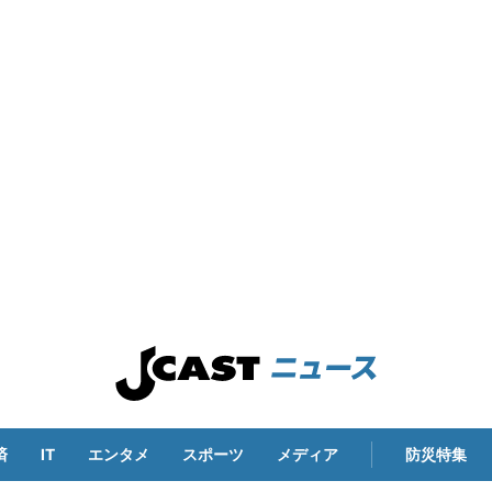
済
IT
エンタメ
スポーツ
メディア
防災特集