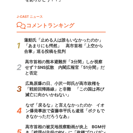
J-CAST ニュース
コメントランキング
蓮舫氏「止める人は誰もいなかったのか」
「あまりにも愕然」 高市首相「上空から
合掌」巡る投稿を批判
高市首相の熊本避難所「3分間」しか視察
せず？SNS拡散 内閣広報官「51分間」だ
と否定
広島原爆の日、小沢一郎氏が高市政権を
「戦前回帰路線」と非難 「この国は再び
滅亡に向かいかねない」
なぜ「戻るな」と言えなかったのか イオ
ン爆発事故で斎藤幸平氏も逡巡「ボクもで
きなかっただろうなあ」
高市首相の被災地視察動画が炎上 BGM付
き「総理が主役のPV」に「政権プロパガン