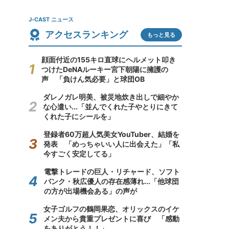
J-CAST ニュース
アクセスランキング
もっと見る
顔面付近の155キロ直球にヘルメット叩き
つけたDeNAルーキー宮下朝陽に擁護の
声 「負けん気必要」と球団OB
ダレノガレ明美、被災地炊き出しで細やか
な心遣い...「並んでくれた子やとりにきて
くれた子にシールを」
登録者60万超人気美女YouTuber、結婚を
発表 「めっちゃいい人に出会えた」「私
今すごく安定してる」
電撃トレードの巨人・リチャード、ソフト
バンク・秋広優人の存在感薄れ...「他球団
の方が出場機会ある」の声が
女子ゴルフの鶴岡果恋、オリックスのイケ
メン夫から貴重プレゼントに喜び 「感動
をありがとう！！」