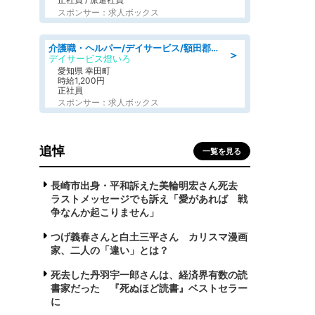
スポンサー：求人ボックス
介護職・ヘルパー/デイサービス/額田郡幸田町/JR東海道本線 幸田/愛知県
＞
デイサービス燈いろ
愛知県 幸田町
時給1,200円
正社員
スポンサー：求人ボックス
追悼
一覧を見る
長崎市出身・平和訴えた美輪明宏さん死去
ラストメッセージでも訴え「愛があれば 戦
争なんか起こりません」
つげ義春さんと白土三平さん カリスマ漫画
家、二人の「違い」とは？
死去した丹羽宇一郎さんは、経済界有数の読
書家だった 『死ぬほど読書』ベストセラー
に