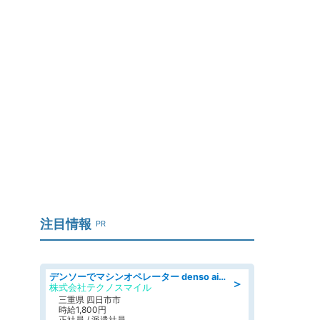
か
注目情報
PR
デンソーでマシンオペレーター denso aichi
＞
株式会社テクノスマイル
三重県 四日市市
時給1,800円
正社員 / 派遣社員