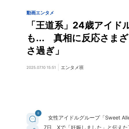
動画
エンタメ
「王道系」24歳アイド
も... 真相に反応さ
さ過ぎ」
エンタメ班
2025.07.10 15:51
0
女性アイドルグループ「Sweet Al
7日、Xで「妊娠しました」と伝え