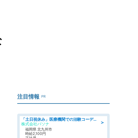
な
注目情報
PR
「土日祝休み」医療機関での治験コーディネーターのお仕事/看護師
＞
株式会社パソナ
福岡県 北九州市
時給2,100円
正社員