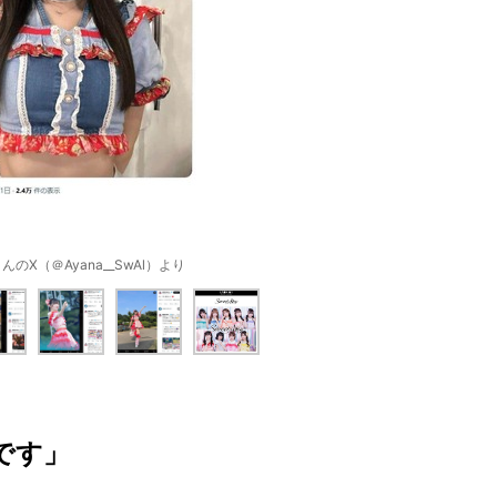
のX（＠Ayana__SwAl）より
です」