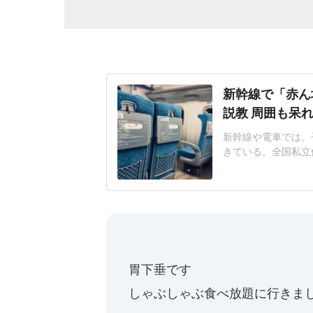
新幹線で「赤ん
説教 周囲も呆
新幹線や電車では、
きている。全国私立
やすい社会へ」アン
もの泣き声・騒ぎへ
ー利用の理解が欲し
子さん(仮名・40代
胃下垂です
しゃぶしゃぶ食べ放題に行きま