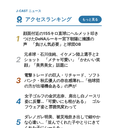
J-CAST ニュース
アクセスランキング
もっと見る
顔面付近の155キロ直球にヘルメット叩き
つけたDeNAルーキー宮下朝陽に擁護の
声 「負けん気必要」と球団OB
元卓球・石川佳純、イケメン陸上選手と2
ショット 「メチャ可愛い」「かわいい笑
顔」「美男美女」話題に
電撃トレードの巨人・リチャード、ソフト
バンク・秋広優人の存在感薄れ...「他球団
の方が出場機会ある」の声が
女子ゴルフの金沢志奈、肩出し白ノースリ
姿に反響...「可愛いにも程がある」 ゴル
フウェア姿と雰囲気変わって
ダレノガレ明美、被災地炊き出しで細やか
な心遣い...「並んでくれた子やとりにきて
くれた子にシールを」