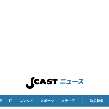
済
IT
エンタメ
スポーツ
メディア
防災特集