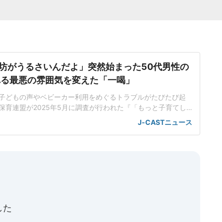
坊がうるさいんだよ」突然始まった50代男性の
れる最悪の雰囲気を変えた「一喝」
子どもの声やベビーカー利用をめぐるトラブルがたびたび起
保育連盟が2025年5月に調査が行われた『「もっと子育てし
ケート2025』の結果には、「外食、電車、公共の場での子ど
J-CASTニュース
の冷たい視線や苦情に心が疲弊」「電車の座席やエレベータ
い」といった声が寄せられている。東京都内在住の佐藤真理
)は、新幹線
した