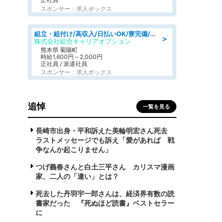
スポンサー：求人ボックス
組立・組付け/高収入/日払いOK/寮完備/交替制/20・30・40代活躍中
＞
株式会社綜合キャリアオプション
熊本県 菊陽町
時給1,600円～2,000円
正社員 / 派遣社員
スポンサー：求人ボックス
追悼
一覧を見る
長崎市出身・平和訴えた美輪明宏さん死去
ラストメッセージでも訴え「愛があれば 戦
争なんか起こりません」
つげ義春さんと白土三平さん カリスマ漫画
家、二人の「違い」とは？
死去した丹羽宇一郎さんは、経済界有数の読
書家だった 『死ぬほど読書』ベストセラー
に