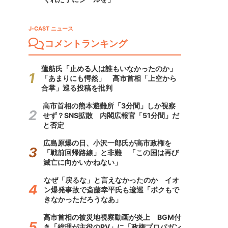
J-CAST ニュース
コメントランキング
蓮舫氏「止める人は誰もいなかったのか」
「あまりにも愕然」 高市首相「上空から
合掌」巡る投稿を批判
高市首相の熊本避難所「3分間」しか視察
せず？SNS拡散 内閣広報官「51分間」だ
と否定
広島原爆の日、小沢一郎氏が高市政権を
「戦前回帰路線」と非難 「この国は再び
滅亡に向かいかねない」
なぜ「戻るな」と言えなかったのか イオ
ン爆発事故で斎藤幸平氏も逡巡「ボクもで
きなかっただろうなあ」
高市首相の被災地視察動画が炎上 BGM付
き「総理が主役のPV」に「政権プロパガン