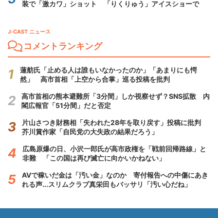
装で「激カワ」ショット 「りくりゅう」アイスショーで
J-CAST ニュース
コメントランキング
蓮舫氏「止める人は誰もいなかったのか」「あまりにも愕
然」 高市首相「上空から合掌」巡る投稿を批判
高市首相の熊本避難所「3分間」しか視察せず？SNS拡散 内
閣広報官「51分間」だと否定
片山さつき財務相「失われた28年を取り戻す」投稿に批判
芥川賞作家「自民党の大失政の結果だろう」
広島原爆の日、小沢一郎氏が高市政権を「戦前回帰路線」と
非難 「この国は再び滅亡に向かいかねない」
AVで稼いだ金は「汚い金」なのか 寄付報告への中傷にあき
れる声...スリムクラブ真栄田もバッサリ「汚い心だね」