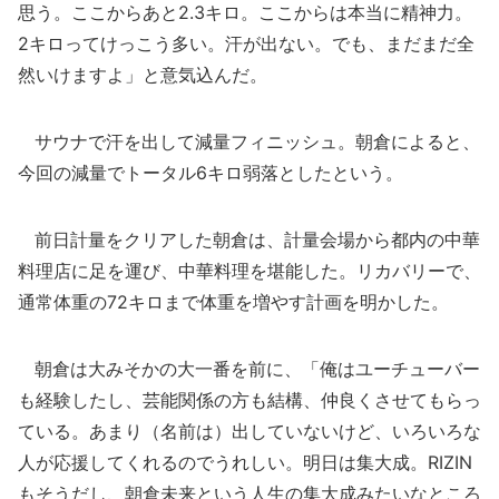
思う。ここからあと2.3キロ。ここからは本当に精神力。
2キロってけっこう多い。汗が出ない。でも、まだまだ全
然いけますよ」と意気込んだ。
サウナで汗を出して減量フィニッシュ。朝倉によると、
今回の減量でトータル6キロ弱落としたという。
前日計量をクリアした朝倉は、計量会場から都内の中華
料理店に足を運び、中華料理を堪能した。リカバリーで、
通常体重の72キロまで体重を増やす計画を明かした。
朝倉は大みそかの大一番を前に、「俺はユーチューバー
も経験したし、芸能関係の方も結構、仲良くさせてもらっ
ている。あまり（名前は）出していないけど、いろいろな
人が応援してくれるのでうれしい。明日は集大成。RIZIN
もそうだし、朝倉未来という人生の集大成みたいなところ