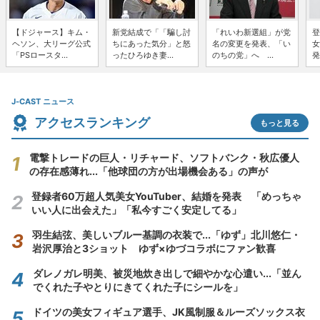
【ドジャース】キム・
新党結成で「「騙し討
「れいわ新選組」が党
登
ヘソン、大リーグ公式
ちにあった気分」と怒
名の変更を発表、「い
女
「PSロースタ...
ったひろゆき妻...
のちの党」へ ...
発
J-CAST ニュース
アクセスランキング
もっと見る
電撃トレードの巨人・リチャード、ソフトバンク・秋広優人
の存在感薄れ...「他球団の方が出場機会ある」の声が
登録者60万超人気美女YouTuber、結婚を発表 「めっちゃ
いい人に出会えた」「私今すごく安定してる」
羽生結弦、美しいブルー基調の衣装で...「ゆず」北川悠仁・
岩沢厚治と3ショット ゆず×ゆづコラボにファン歓喜
ダレノガレ明美、被災地炊き出しで細やかな心遣い...「並ん
でくれた子やとりにきてくれた子にシールを」
ドイツの美女フィギュア選手、JK風制服＆ルーズソックス衣