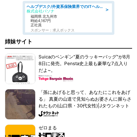
ヘルプデスク/外資系保険業界でのITヘルプデスク業務/駅近/即日勤務可/ヘルプデスク
＞
株式会社パソナ
福岡県 北九州市
時給4,167円
正社員
スポンサー：求人ボックス
姉妹サイト
Suicaのペンギン"夏のラッキーバッグ"が8月
8日に発売。Pensta史上最も豪華な7点入り
だよ~。
「孫にあげると思って、あなたにこれをあげ
る」 真夏の山道で見知らぬお婆さんに握らさ
れたもの(山口県・30代女性)|Jタウンネット
ゼロまる