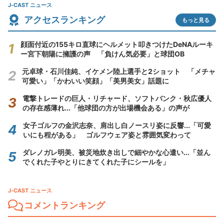
J-CAST ニュース
アクセスランキング
もっと見る
顔面付近の155キロ直球にヘルメット叩きつけたDeNAルーキ
ー宮下朝陽に擁護の声 「負けん気必要」と球団OB
元卓球・石川佳純、イケメン陸上選手と2ショット 「メチャ
可愛い」「かわいい笑顔」「美男美女」話題に
電撃トレードの巨人・リチャード、ソフトバンク・秋広優人
の存在感薄れ...「他球団の方が出場機会ある」の声が
女子ゴルフの金沢志奈、肩出し白ノースリ姿に反響...「可愛
いにも程がある」 ゴルフウェア姿と雰囲気変わって
ダレノガレ明美、被災地炊き出しで細やかな心遣い...「並ん
でくれた子やとりにきてくれた子にシールを」
J-CAST ニュース
コメントランキング