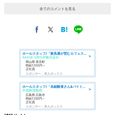
全てのコメントを見る
ホールスタッフ/「家具屋が営むカフェスタッフ!」週2日～OK!嬉しいまかない付き/岡山県/浅口郡里庄町
＞
AKASE GROUP株式会社
岡山県 里庄町
時給1,100円～
正社員
スポンサー：求人ボックス
ホールスタッフ/「未経験者さん&バイトデビューも大歓迎」残業ほぼなし×1日3時間〜勤務OK!フォロー体制も充実/広島県/広島市南区
＞
中国料理敦煌
広島県 広島市
時給1,150円～
正社員
スポンサー：求人ボックス