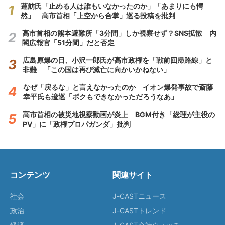
蓮舫氏「止める人は誰もいなかったのか」「あまりにも愕
然」 高市首相「上空から合掌」巡る投稿を批判
高市首相の熊本避難所「3分間」しか視察せず？SNS拡散 内
閣広報官「51分間」だと否定
広島原爆の日、小沢一郎氏が高市政権を「戦前回帰路線」と
非難 「この国は再び滅亡に向かいかねない」
なぜ「戻るな」と言えなかったのか イオン爆発事故で斎藤
幸平氏も逡巡「ボクもできなかっただろうなあ」
高市首相の被災地視察動画が炎上 BGM付き「総理が主役の
PV」に「政権プロパガンダ」批判
コンテンツ
関連サイト
社会
J-CASTニュース
政治
J-CASTトレンド