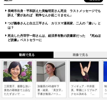
長崎市出身・平和訴えた美輪明宏さん死去 ラストメッセージでも
訴え「愛があれば 戦争なんか起こりません」
つげ義春さんと白土三平さん カリスマ漫画家、二人の「違い」と
は？
死去した丹羽宇一郎さんは、経済界有数の読書家だった 『死ぬほ
ど読書』ベストセラーに
動画で見る
画像で見る
三田寛子、優雅な淡い
加藤茶の45歳年下
フィギュア・中井亜
制
黄色の着物姿で上品な
妻・綾菜、「美文字」
美、華麗にトリプルア
う
たたずまいで ...
手書き勉強ノート...
クセル決める 「...
一