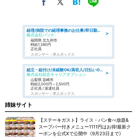
経理/病院での経理事務のお仕事/即日勤務可/車通勤可/経理/一般事務
＞
株式会社パソナ
福岡県 北九州市
時給1,380円
正社員
スポンサー：求人ボックス
組立・組付け/未経験OK/高収入/日払いOK/寮費無料/日勤
＞
株式会社綜合キャリアオプション
山梨県 韮崎市
時給2,000円～2,500円
正社員 / 派遣社員
スポンサー：求人ボックス
姉妹サイト
【ステーキガスト】ライス・パン食べ放題&
スープバー付きメニュー1111円はお得!最新ク
ーポンを公式Xで公開中《9月23日まで》