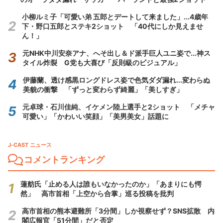
小柳ルミ子「可愛い弟 五郎とデートして来ました」...4歳年
下・野口五郎とステキ2ショット 「40代にしか見えませ
ん！」
元NHK中川安奈アナ、へそ出し＆ド派手巨人ユニ姿で...神ス
タイル炸裂 G党も大喜び「反則級のビジュアル」
伊藤蘭、透け感黒ロングドレス姿で色気ダダ漏れ...変わらぬ
美貌の衝撃 「ずっと変わらず綺麗」「美しすぎ」
元卓球・石川佳純、イケメン陸上選手と2ショット 「メチャ
可愛い」「かわいい笑顔」「美男美女」話題に
J-CAST ニュース
コメントランキング
蓮舫氏「止める人は誰もいなかったのか」「あまりにも愕
然」 高市首相「上空から合掌」巡る投稿を批判
高市首相の熊本避難所「3分間」しか視察せず？SNS拡散 内
閣広報官「51分間」だと否定