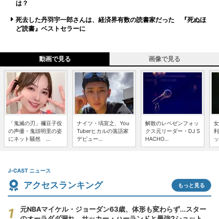
は？
死去した丹羽宇一郎さんは、経済界有数の読書家だった 『死ぬほ
ど読書』ベストセラーに
動画で見る
画像で見る
「鬼滅の刃」禰豆子役
ナイツ・塙宣之、You
解散のレペゼンフォッ
女
の声優・鬼頭明里の姿
Tuberヒカルの落語家
クス元リーダー・DJ S
利
にネット騒然 ...
デビュー...
HACHO...
ッ
J-CAST ニュース
アクセスランキング
もっと見る
元NBAマイケル・ジョーダン63歳、体形も変わらず...スター
のオーラダダ漏れ サッカー・ハーランドと最強2ショット