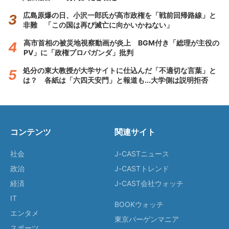
広島原爆の日、小沢一郎氏が高市政権を「戦前回帰路線」と
非難 「この国は再び滅亡に向かいかねない」
高市首相の被災地視察動画が炎上 BGM付き「総理が主役の
PV」に「政権プロパガンダ」批判
処分の東大教授が大学サイトに仕込んだ「不適切な言葉」と
は？ 各紙は「六四天安門」と報道も...大学側は説明拒否
コンテンツ
関連サイト
社会
J-CASTニュース
政治
J-CASTトレンド
経済
J-CAST会社ウォッチ
IT
BOOKウォッチ
エンタメ
東京バーゲンマニア
スポーツ