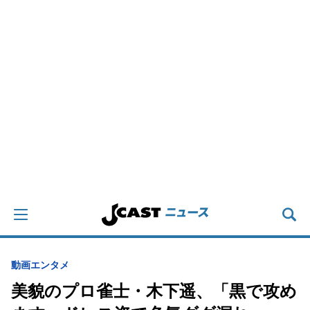
動画
エンタメ
美貌のプロ雀士・木下遥、「黒で攻め