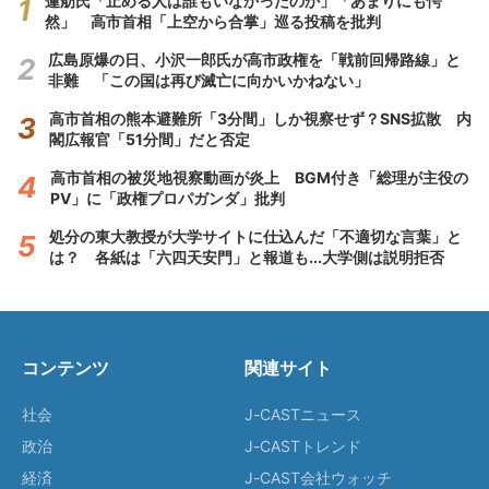
蓮舫氏「止める人は誰もいなかったのか」「あまりにも愕
然」 高市首相「上空から合掌」巡る投稿を批判
広島原爆の日、小沢一郎氏が高市政権を「戦前回帰路線」と
非難 「この国は再び滅亡に向かいかねない」
高市首相の熊本避難所「3分間」しか視察せず？SNS拡散 内
閣広報官「51分間」だと否定
高市首相の被災地視察動画が炎上 BGM付き「総理が主役の
PV」に「政権プロパガンダ」批判
処分の東大教授が大学サイトに仕込んだ「不適切な言葉」と
は？ 各紙は「六四天安門」と報道も...大学側は説明拒否
コンテンツ
関連サイト
社会
J-CASTニュース
政治
J-CASTトレンド
経済
J-CAST会社ウォッチ