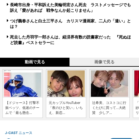
長崎市出身・平和訴えた美輪明宏さん死去 ラストメッセージでも
訴え「愛があれば 戦争なんか起こりません」
つげ義春さんと白土三平さん カリスマ漫画家、二人の「違い」と
は？
死去した丹羽宇一郎さんは、経済界有数の読書家だった 『死ぬほ
ど読書』ベストセラーに
動画で見る
画像で見る
【ドジャース】打撃不
元カップルYouTuber
辻希美、コストコに行
「
振ベッツ、低迷のチー
「夜のひと笑い」いち
くたびに買って...大絶
紗
ムで「最も懸念...
え、新恋...
賛 少しア...
リ
J-CAST ニュース