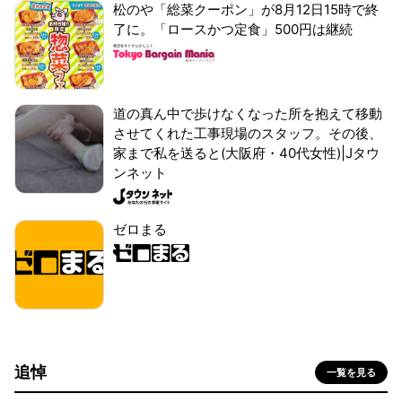
松のや「総菜クーポン」が8月12日15時で終
了に。「ロースかつ定食」500円は継続
道の真ん中で歩けなくなった所を抱えて移動
させてくれた工事現場のスタッフ。その後、
家まで私を送ると(大阪府・40代女性)|Jタウ
ンネット
ゼロまる
追悼
一覧を見る