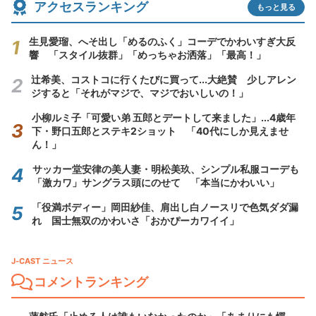
アクセスランキング
もっと見る
生見愛瑠、へそ出し「めるのふく」コーデでかわいすぎ大反
響 「スタイル抜群」「めっちゃお洒落」「最高！」
辻希美、コストコに行くたびに買って...大絶賛 少しアレン
ジすると「それがマジで、マジでおいしいの！」
小柳ルミ子「可愛い弟 五郎とデートして来ました」...4歳年
下・野口五郎とステキ2ショット 「40代にしか見えませ
ん！」
サッカー堂安律の美人妻・明松美玖、シンプル私服コーデも
「激カワ」サングラス頭にのせて 「本当にかわいい」
「役満ボディー」岡田紗佳、肩出し白ノースリで色気ダダ漏
れ 国士無双のかわいさ「おかぴーカワイイ」
J-CAST ニュース
コメントランキング