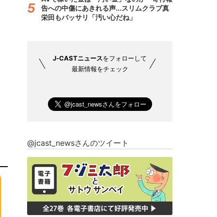
告への中傷にあきれる声...スリムクラブ真
栄田もバッサリ「汚い心だね」
J-CASTニュース
をフォローして
最新情報をチェック
@jcast_newsさんのツイート