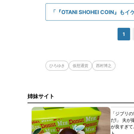
「『OTANI SHOHEI COIN』
1
ひろゆき
仮想通貨
西村博之
姉妹サイト
「ジブリの
だ!」 夫
が良すぎて.
ト