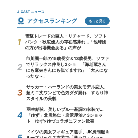
J-CAST ニュース
アクセスランキング
もっと見る
電撃トレードの巨人・リチャード、ソフト
バンク・秋広優人の存在感薄れ...「他球団
の方が出場機会ある」の声が
市川團十郎の15歳長女＆13歳長男、ソファ
でリラックス仲良し2ショ 「海老蔵さん
にも麻央さんにも似てますね」「大人にな
ったな～」
サッカー・ハーランドの美女モデル恋人、
超ミニ丈ワンピで色気ダダ漏れ すらり神
スタイルの美貌
羽生結弦、美しいブルー基調の衣装で...
「ゆず」北川悠仁・岩沢厚治と3ショッ
ト ゆず×ゆづコラボにファン歓喜
ドイツの美女フィギュア選手、JK風制服＆
ルーズソックス衣装で「激カワ」ショッ