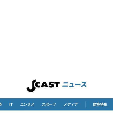
済
IT
エンタメ
スポーツ
メディア
防災特集