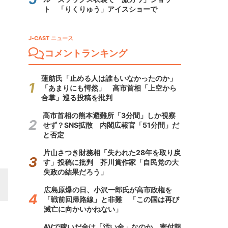
ト 「りくりゅう」アイスショーで
J-CAST ニュース
コメントランキング
蓮舫氏「止める人は誰もいなかったのか」
「あまりにも愕然」 高市首相「上空から
合掌」巡る投稿を批判
高市首相の熊本避難所「3分間」しか視察
せず？SNS拡散 内閣広報官「51分間」だ
と否定
片山さつき財務相「失われた28年を取り戻
す」投稿に批判 芥川賞作家「自民党の大
失政の結果だろう」
広島原爆の日、小沢一郎氏が高市政権を
「戦前回帰路線」と非難 「この国は再び
滅亡に向かいかねない」
AVで稼いだ金は「汚い金」なのか 寄付報