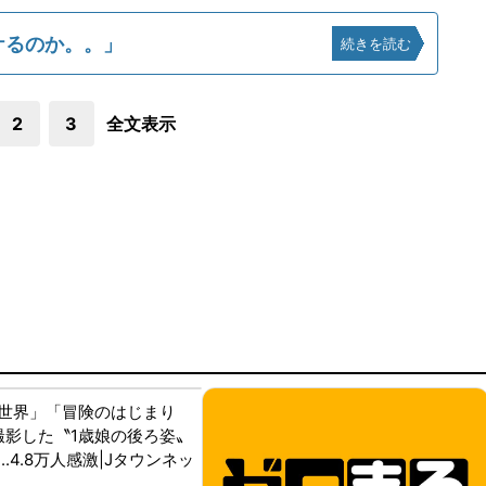
もイケるのか。。」
続きを読む
2
3
全文表示
世界」「冒険のはじまり
が撮影した〝1歳娘の後ろ姿〟
..4.8万人感激|Jタウンネッ