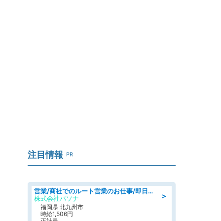
」
注目情報
PR
営業/商社でのルート営業のお仕事/即日勤務可/車通勤可/営業
＞
株式会社パソナ
福岡県 北九州市
時給1,506円
正社員