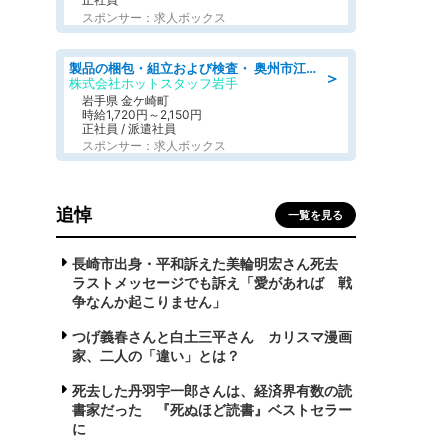
スポンサー：求人ボックス
製品の梱包・組立および検査・ 奥州市江刺/大手企業で長期安定 梱包・検査・組立/半年経過毎に5万円の報奨金有
＞
株式会社ホットスタッフ岩手
岩手県 金ケ崎町
時給1,720円～2,150円
正社員 / 派遣社員
スポンサー：求人ボックス
追悼
一覧を見る
長崎市出身・平和訴えた美輪明宏さん死去
ラストメッセージでも訴え「愛があれば 戦
争なんか起こりません」
つげ義春さんと白土三平さん カリスマ漫画
家、二人の「違い」とは？
死去した丹羽宇一郎さんは、経済界有数の読
書家だった 『死ぬほど読書』ベストセラー
に