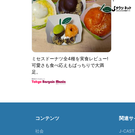
ミセスドーナツ全4種を実食レビュー!
可愛さも食べ応えもばっちりで大満
足。
コンテンツ
関連サ
社会
J-CAS