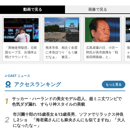
動画で見る
画像で見る
「異物使用疑惑」元韓
熊本市長、相次ぐ余震
広島原爆の日、小沢一
張
国セーブ王、出場停止
に本音ぽつり「もう嫌
郎氏が高市政権を「戦
ォ
明けマウンドで...
だなぁ」 被災...
前回帰路線」と...
気
J-CAST ニュース
アクセスランキング
もっと見る
サッカー・ハーランドの美女モデル恋人、超ミニ丈ワンピで
色気ダダ漏れ すらり神スタイルの美貌
市川團十郎の15歳長女＆13歳長男、ソファでリラックス仲良
し2ショ 「海老蔵さんにも麻央さんにも似てますね」「大人
になったな～」