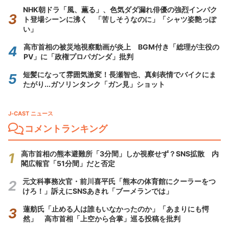
NHK朝ドラ「風、薫る」、色気ダダ漏れ俳優の強烈インパク
ト登場シーンに沸く 「苦しそうなのに」「シャツ姿艶っぽ
い」
高市首相の被災地視察動画が炎上 BGM付き「総理が主役の
PV」に「政権プロパガンダ」批判
短髪になって雰囲気激変！長瀬智也、真剣表情でバイクにま
たがり...ガソリンタンク「ガン見」ショット
J-CAST ニュース
コメントランキング
高市首相の熊本避難所「3分間」しか視察せず？SNS拡散 内
閣広報官「51分間」だと否定
元文科事務次官・前川喜平氏「熊本の体育館にクーラーをつ
けろ！」訴えにSNSあきれ「ブーメランでは」
蓮舫氏「止める人は誰もいなかったのか」「あまりにも愕
然」 高市首相「上空から合掌」巡る投稿を批判