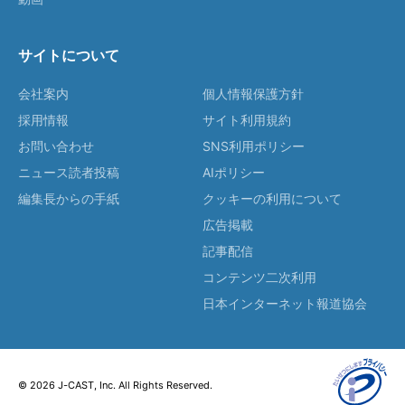
サイトについて
会社案内
個人情報保護方針
採用情報
サイト利用規約
お問い合わせ
SNS利用ポリシー
ニュース読者投稿
AIポリシー
編集長からの手紙
クッキーの利用について
広告掲載
記事配信
コンテンツ二次利用
日本インターネット報道協会
© 2026 J-CAST, Inc. All Rights Reserved.