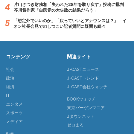
片山さつき財務相「失われた28年を取り戻す」投稿に批判
芥川賞作家「自民党の大失政の結果だろう」
「想定外でいいのか」「戻っていいとアナウンスは？」 イ
オン社長会見でのしつこい記者質問に疑問も続々
コンテンツ
関連サイト
社会
J-CASTニュース
政治
J-CASTトレンド
経済
J-CAST会社ウォッチ
IT
BOOKウォッチ
エンタメ
東京バーゲンマニア
スポーツ
Jタウンネット
メディア
ゼロまる
動画