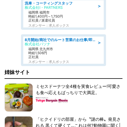
洗車・コーティングスタッフ
＞
株式会社I・PARTNERS
福岡県 福岡市
時給1,400円～1,750円
正社員 / 派遣社員
スポンサー：求人ボックス
8月開始/商社でのルート営業のお仕事/即日勤務可/車通勤可/営業
＞
株式会社パソナ
福岡県 北九州市
時給1,506円
正社員
スポンサー：求人ボックス
姉妹サイト
ミセスドーナツ全4種を実食レビュー!可愛さ
も食べ応えもばっちりで大満足。
「ヒクイドリの部屋」から〝謎の棒〟発見さ
れる 黒くて硬くて...これは何?動物園に聞く|