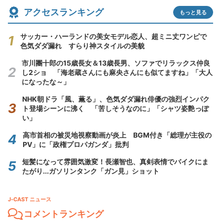
アクセスランキング
もっと見る
サッカー・ハーランドの美女モデル恋人、超ミニ丈ワンピで
色気ダダ漏れ すらり神スタイルの美貌
市川團十郎の15歳長女＆13歳長男、ソファでリラックス仲良
し2ショ 「海老蔵さんにも麻央さんにも似てますね」「大人
になったな～」
NHK朝ドラ「風、薫る」、色気ダダ漏れ俳優の強烈インパク
ト登場シーンに沸く 「苦しそうなのに」「シャツ姿艶っぽ
い」
高市首相の被災地視察動画が炎上 BGM付き「総理が主役の
PV」に「政権プロパガンダ」批判
短髪になって雰囲気激変！長瀬智也、真剣表情でバイクにま
たがり...ガソリンタンク「ガン見」ショット
J-CAST ニュース
コメントランキング