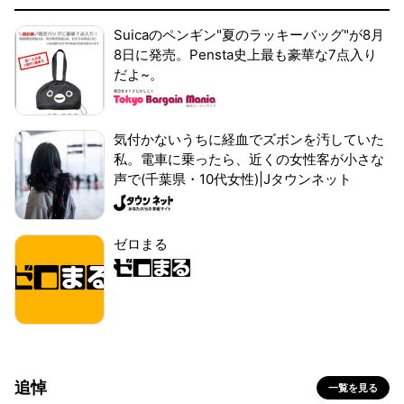
Suicaのペンギン"夏のラッキーバッグ"が8月
8日に発売。Pensta史上最も豪華な7点入り
だよ~。
気付かないうちに経血でズボンを汚していた
私。電車に乗ったら、近くの女性客が小さな
声で(千葉県・10代女性)|Jタウンネット
ゼロまる
追悼
一覧を見る