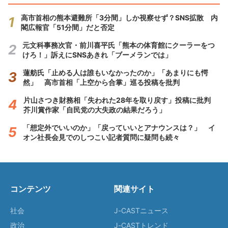
高市首相の熊本避難所「3分間」しか視察せず？SNS拡散 内
閣広報官「51分間」だと否定
元文科事務次官・前川喜平氏「熊本の体育館にクーラーをつ
けろ！」訴えにSNSあきれ「ブーメランでは」
蓮舫氏「止める人は誰もいなかったのか」「あまりにも愕
然」 高市首相「上空から合掌」巡る投稿を批判
片山さつき財務相「失われた28年を取り戻す」投稿に批判
芥川賞作家「自民党の大失政の結果だろう」
「想定外でいいのか」「戻っていいとアナウンスは？」 イ
オン社長会見でのしつこい記者質問に疑問も続々
コンテンツ
関連サイト
社会
J-CASTニュース
政治
J-CASTトレンド