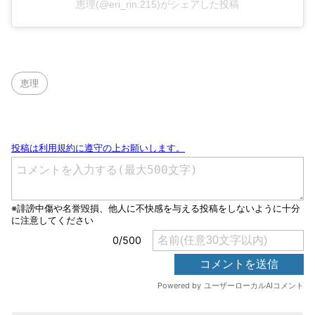
恵理(@eri_rin.215)がシェアした投稿
恵理