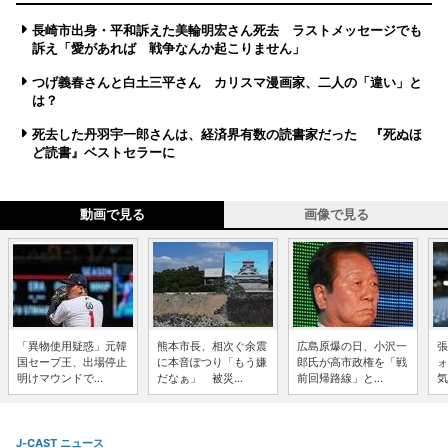
長崎市出身・平和訴えた美輪明宏さん死去 ラストメッセージでも
訴え「愛があれば 戦争なんか起こりません」
つげ義春さんと白土三平さん カリスマ漫画家、二人の「違い」と
は？
死去した丹羽宇一郎さんは、経済界有数の読書家だった 『死ぬほ
ど読書』ベストセラーに
動画で見る
画像で見る
「異物使用疑惑」元韓
熊本市長、相次ぐ余震
広島原爆の日、小沢一
張
国セーブ王、出場停止
に本音ぽつり「もう嫌
郎氏が高市政権を「戦
ォ
明けマウンドで...
だなぁ」 被災...
前回帰路線」と...
気
J-CAST ニュース