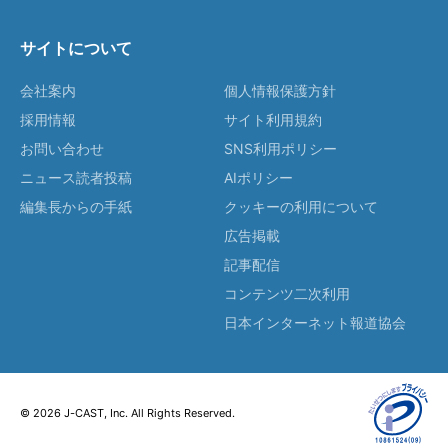
サイトについて
会社案内
個人情報保護方針
採用情報
サイト利用規約
お問い合わせ
SNS利用ポリシー
ニュース読者投稿
AIポリシー
編集長からの手紙
クッキーの利用について
広告掲載
記事配信
コンテンツ二次利用
日本インターネット報道協会
© 2026 J-CAST, Inc. All Rights Reserved.