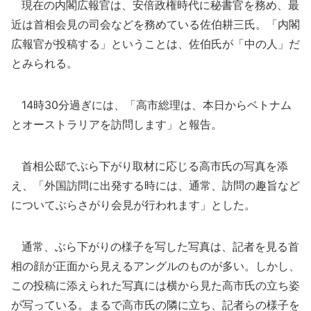
現在の内閣広報官は、安倍政権時代に秘書官を務め、最
近は首相会見の司会などを務めている佐伯耕三氏。「内閣
広報官が投稿する」ということは、佐伯氏が「中の人」だ
とみられる。
14時30分過ぎには、「高市総理は、本日からベトナム
とオーストラリアを訪問します」と報告。
首相公邸でぶら下がり取材に応じる高市氏の写真を添
え、「外国訪問に出発する時には、通常、訪問の趣旨など
についてぶらさがり会見が行われます」とした。
通常、ぶら下がりの様子を写した写真は、記者を見る首
相の顔が正面から見えるアングルのものが多い。しかし、
この投稿に添えられた写真には横から見た高市氏の立ち姿
が写っている。まるで高市氏の隣に立ち、記者らの様子を