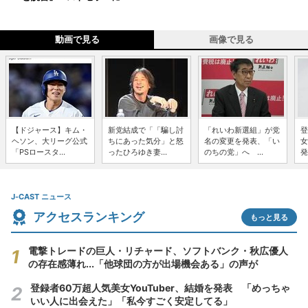
動画で見る
画像で見る
【ドジャース】キム・
新党結成で「「騙し討
「れいわ新選組」が党
登
ヘソン、大リーグ公式
ちにあった気分」と怒
名の変更を発表、「い
女
「PSロースタ...
ったひろゆき妻...
のちの党」へ ...
発
J-CAST ニュース
アクセスランキング
もっと見る
電撃トレードの巨人・リチャード、ソフトバンク・秋広優人
の存在感薄れ...「他球団の方が出場機会ある」の声が
登録者60万超人気美女YouTuber、結婚を発表 「めっちゃ
いい人に出会えた」「私今すごく安定してる」