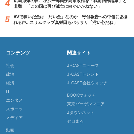
広島原爆の日、小沢一郎氏が高市政権を「戦前回帰路線」と
非難 「この国は再び滅亡に向かいかねない」
AVで稼いだ金は「汚い金」なのか 寄付報告への中傷にあき
れる声...スリムクラブ真栄田もバッサリ「汚い心だね」
コンテンツ
関連サイト
社会
J-CASTニュース
政治
J-CASTトレンド
経済
J-CAST会社ウォッチ
IT
BOOKウォッチ
エンタメ
東京バーゲンマニア
スポーツ
Jタウンネット
メディア
ゼロまる
動画