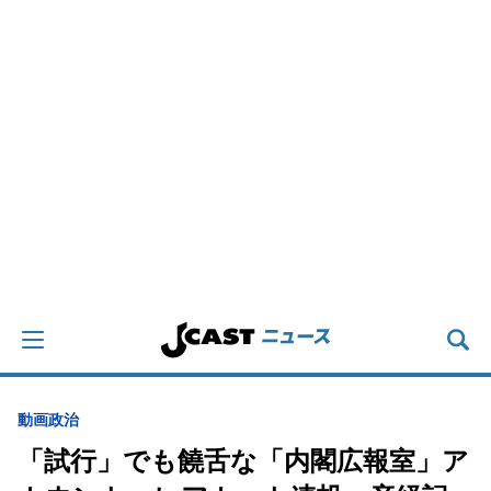
動画
政治
「試行」でも饒舌な「内閣広報室」ア