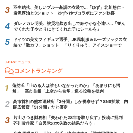
羽生結弦、美しいブルー基調の衣装で...「ゆず」北川悠仁・
岩沢厚治と3ショット ゆず×ゆづコラボにファン歓喜
ダレノガレ明美、被災地炊き出しで細やかな心遣い...「並ん
でくれた子やとりにきてくれた子にシールを」
ドイツの美女フィギュア選手、JK風制服＆ルーズソックス衣
装で「激カワ」ショット 「りくりゅう」アイスショーで
J-CAST ニュース
コメントランキング
蓮舫氏「止める人は誰もいなかったのか」「あまりにも愕
然」 高市首相「上空から合掌」巡る投稿を批判
高市首相の熊本避難所「3分間」しか視察せず？SNS拡散 内
閣広報官「51分間」だと否定
片山さつき財務相「失われた28年を取り戻す」投稿に批判
芥川賞作家「自民党の大失政の結果だろう」