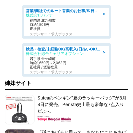
営業/商社でのルート営業のお仕事/即日勤務可/車通勤可/営業
＞
株式会社パソナ
福岡県 北九州市
時給1,506円
正社員
スポンサー：求人ボックス
検品・検査/未経験OK/高収入/日払いOK/交替制/20・30・40代活躍中
＞
株式会社綜合キャリアオプション
岩手県 金ケ崎町
時給1,650円～2,063円
正社員 / 派遣社員
スポンサー：求人ボックス
姉妹サイト
Suicaのペンギン"夏のラッキーバッグ"が8月
8日に発売。Pensta史上最も豪華な7点入り
だよ~。
「孫にあげると思って、あなたにこれをあげ