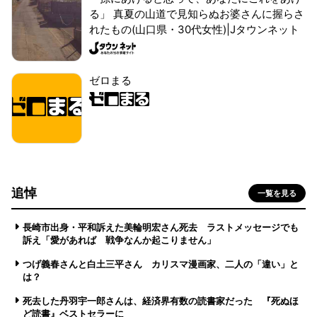
る」 真夏の山道で見知らぬお婆さんに握らさ
れたもの(山口県・30代女性)|Jタウンネット
ゼロまる
追悼
一覧を見る
長崎市出身・平和訴えた美輪明宏さん死去 ラストメッセージでも
訴え「愛があれば 戦争なんか起こりません」
つげ義春さんと白土三平さん カリスマ漫画家、二人の「違い」と
は？
死去した丹羽宇一郎さんは、経済界有数の読書家だった 『死ぬほ
ど読書』ベストセラーに