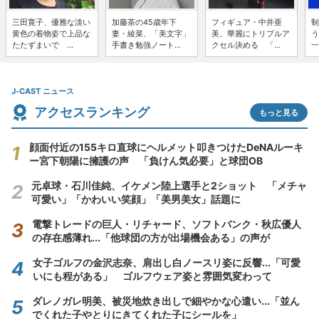
三田寛子、優雅な淡い
加藤茶の45歳年下
フィギュア・中井亜
制
黄色の着物姿で上品な
妻・綾菜、「美文字」
美、華麗にトリプルア
う
たたずまいで ...
手書き勉強ノート...
クセル決める 「...
一
J-CAST ニュース
アクセスランキング
もっと見る
顔面付近の155キロ直球にヘルメット叩きつけたDeNAルーキ
ー宮下朝陽に擁護の声 「負けん気必要」と球団OB
元卓球・石川佳純、イケメン陸上選手と2ショット 「メチャ
可愛い」「かわいい笑顔」「美男美女」話題に
電撃トレードの巨人・リチャード、ソフトバンク・秋広優人
の存在感薄れ...「他球団の方が出場機会ある」の声が
女子ゴルフの金沢志奈、肩出し白ノースリ姿に反響...「可愛
いにも程がある」 ゴルフウェア姿と雰囲気変わって
ダレノガレ明美、被災地炊き出しで細やかな心遣い...「並ん
でくれた子やとりにきてくれた子にシールを」