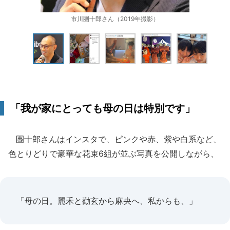
市川團十郎さん（2019年撮影）
「我が家にとっても母の日は特別です」
團十郎さんはインスタで、ピンクや赤、紫や白系など、
色とりどりで豪華な花束6組が並ぶ写真を公開しながら、
「母の日。麗禾と勸玄から麻央へ、私からも、」