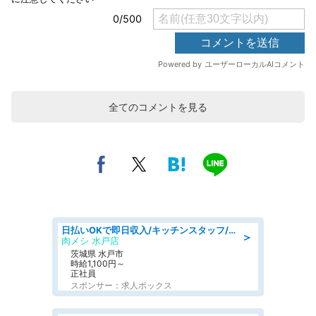
全てのコメントを見る
日払いOKで即日収入/キッチンスタッフ/「原付免許必須」デリバリー業務など、自己成長可能な幅広い仕事に挑戦!髪型自由&ピアス・ネイルOK/茨城県/水戸市
＞
肉メシ 水戸店
茨城県 水戸市
時給1,100円～
正社員
スポンサー：求人ボックス