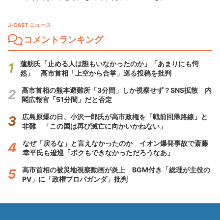
J-CAST ニュース
コメントランキング
蓮舫氏「止める人は誰もいなかったのか」「あまりにも愕
然」 高市首相「上空から合掌」巡る投稿を批判
高市首相の熊本避難所「3分間」しか視察せず？SNS拡散 内
閣広報官「51分間」だと否定
広島原爆の日、小沢一郎氏が高市政権を「戦前回帰路線」と
非難 「この国は再び滅亡に向かいかねない」
なぜ「戻るな」と言えなかったのか イオン爆発事故で斎藤
幸平氏も逡巡「ボクもできなかっただろうなあ」
高市首相の被災地視察動画が炎上 BGM付き「総理が主役の
PV」に「政権プロパガンダ」批判