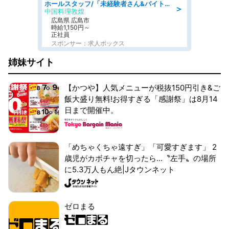
ホールスタッフ/「未経験者さん&バイトデビューも大歓迎」残業ほぼなし×1日3時間〜勤務OK!フォロー体制も充実/広島県/広島市南区
＞
中国料理敦煌
広島県 広島市
時給1,150円～
正社員
スポンサー：求人ボックス
姉妹サイト
【かつや】人気メニューが税抜150円引き&ご
飯大盛り無料!お得すぎる「感謝祭」は8月14
日まで開催中。
「めちゃくちゃ遠すぎ」「可愛すぎます」 2
歳児がカボチャを切ったら...〝左手〟の場所
に5.3万人もん絶|Jタウンネット
ゼロまる