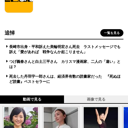
追悼
一覧を見る
長崎市出身・平和訴えた美輪明宏さん死去 ラストメッセージでも
訴え「愛があれば 戦争なんか起こりません」
つげ義春さんと白土三平さん カリスマ漫画家、二人の「違い」と
は？
死去した丹羽宇一郎さんは、経済界有数の読書家だった 『死ぬほ
ど読書』ベストセラーに
動画で見る
画像で見る