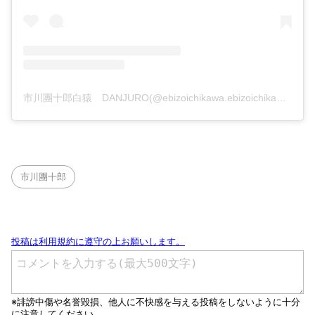
市川團十郎白猿 DANJURO(@ebizoichikawa.ebizoichikawa)がシェアした投稿
市川團十郎