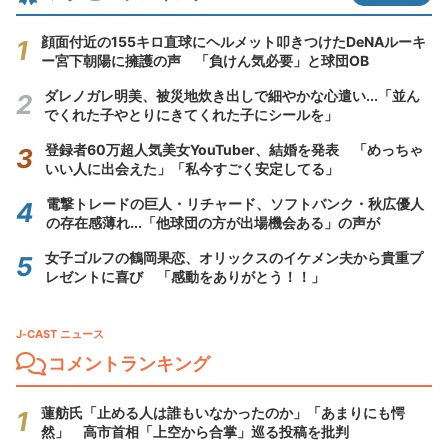
顔面付近の155キロ直球にヘルメット叩きつけたDeNAルーキ
ー宮下朝陽に擁護の声 「負けん気必要」と球団OB
ダレノガレ明美、被災地炊き出しで細やかな心遣い...「並ん
でくれた子やとりにきてくれた子にシールを」
登録者60万超人気美女YouTuber、結婚を発表 「めっちゃ
いい人に出会えた」「私今すごく安定してる」
電撃トレードの巨人・リチャード、ソフトバンク・秋広優人
の存在感薄れ...「他球団の方が出場機会ある」の声が
女子ゴルフの鶴岡果恋、オリックスのイケメン夫から貴重プ
レゼントに喜び 「感動をありがとう！！」
J-CAST ニュース
コメントランキング
蓮舫氏「止める人は誰もいなかったのか」「あまりにも愕
然」 高市首相「上空から合掌」巡る投稿を批判