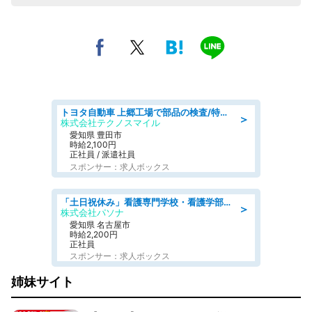
トヨタ自動車 上郷工場で部品の検査/特典168万/tutumi
＞
株式会社テクノスマイル
愛知県 豊田市
時給2,100円
正社員 / 派遣社員
スポンサー：求人ボックス
「土日祝休み」看護専門学校・看護学部での教員業務/高時給/要資格:保健師、正看護師
＞
株式会社パソナ
愛知県 名古屋市
時給2,200円
正社員
スポンサー：求人ボックス
姉妹サイト