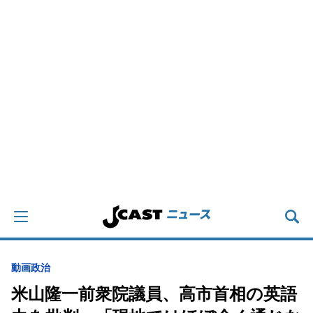
動画
政治
米山隆一前衆院議員、高市首相の英語