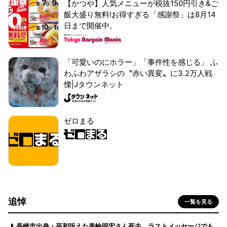
【かつや】人気メニューが税抜150円引き&ご
飯大盛り無料!お得すぎる「感謝祭」は8月14
日まで開催中。
「可愛いのにホラー」「事件性を感じる」 ふ
わふわアザラシの〝赤い異変〟に3.2万人戦
慄|Jタウンネット
ゼロまる
追悼
一覧を見る
長崎市出身・平和訴えた美輪明宏さん死去 ラストメッセージでも