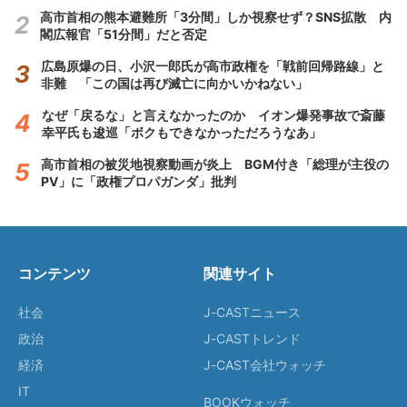
高市首相の熊本避難所「3分間」しか視察せず？SNS拡散 内
閣広報官「51分間」だと否定
広島原爆の日、小沢一郎氏が高市政権を「戦前回帰路線」と
非難 「この国は再び滅亡に向かいかねない」
なぜ「戻るな」と言えなかったのか イオン爆発事故で斎藤
幸平氏も逡巡「ボクもできなかっただろうなあ」
高市首相の被災地視察動画が炎上 BGM付き「総理が主役の
PV」に「政権プロパガンダ」批判
コンテンツ
関連サイト
社会
J-CASTニュース
政治
J-CASTトレンド
経済
J-CAST会社ウォッチ
IT
BOOKウォッチ