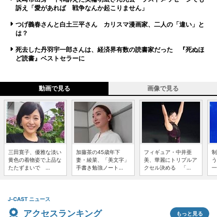
訴え「愛があれば 戦争なんか起こりません」
つげ義春さんと白土三平さん カリスマ漫画家、二人の「違い」と
は？
死去した丹羽宇一郎さんは、経済界有数の読書家だった 『死ぬほ
ど読書』ベストセラーに
動画で見る
画像で見る
三田寛子、優雅な淡い
加藤茶の45歳年下
フィギュア・中井亜
制
黄色の着物姿で上品な
妻・綾菜、「美文字」
美、華麗にトリプルア
う
たたずまいで ...
手書き勉強ノート...
クセル決める 「...
一
J-CAST ニュース
アクセスランキング
もっと見る