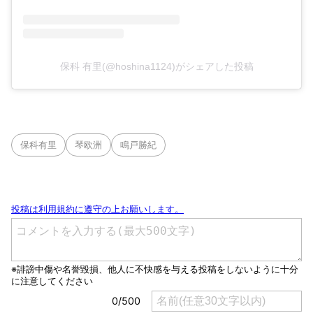
保科 有里(@hoshina1124)がシェアした投稿
保科有里
琴欧洲
鳴戸勝紀