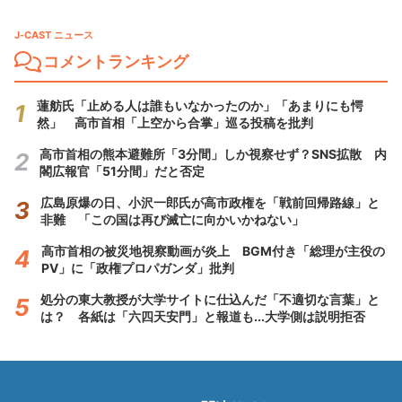
J-CAST ニュース
コメントランキング
蓮舫氏「止める人は誰もいなかったのか」「あまりにも愕
然」 高市首相「上空から合掌」巡る投稿を批判
高市首相の熊本避難所「3分間」しか視察せず？SNS拡散 内
閣広報官「51分間」だと否定
広島原爆の日、小沢一郎氏が高市政権を「戦前回帰路線」と
非難 「この国は再び滅亡に向かいかねない」
高市首相の被災地視察動画が炎上 BGM付き「総理が主役の
PV」に「政権プロパガンダ」批判
処分の東大教授が大学サイトに仕込んだ「不適切な言葉」と
は？ 各紙は「六四天安門」と報道も...大学側は説明拒否