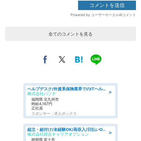
全てのコメントを見る
ヘルプデスク/外資系保険業界でのITヘルプデスク業務/駅近/即日勤務可/ヘルプデスク
＞
株式会社パソナ
福岡県 北九州市
時給4,167円
正社員
スポンサー：求人ボックス
組立・組付け/未経験OK/高収入/日払いOK/交替制/20・30・40代活躍中
＞
株式会社綜合キャリアオプション
静岡県 富士市