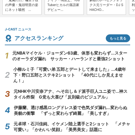
「鬼滅の刃」禰豆子役
ナイツ・塙宣之、You
解散のレペゼンフォッ
女
の声優・鬼頭明里の姿
Tuberヒカルの落語家
クス元リーダー・DJ S
利
にネット騒然 ...
デビュー...
HACHO...
ッ
J-CAST ニュース
アクセスランキング
もっと見る
元NBAマイケル・ジョーダン63歳、体形も変わらず...スター
のオーラダダ漏れ サッカー・ハーランドと最強2ショット
小柳ルミ子「可愛い弟 五郎とデートして来ました」...4歳年
下・野口五郎とステキ2ショット 「40代にしか見えませ
ん！」
元NHK中川安奈アナ、へそ出し＆ド派手巨人ユニ姿で...神ス
タイル炸裂 G党も大喜び「反則級のビジュアル」
伊藤蘭、透け感黒ロングドレス姿で色気ダダ漏れ...変わらぬ
美貌の衝撃 「ずっと変わらず綺麗」「美しすぎ」
元卓球・石川佳純、イケメン陸上選手と2ショット 「メチャ
可愛い」「かわいい笑顔」「美男美女」話題に