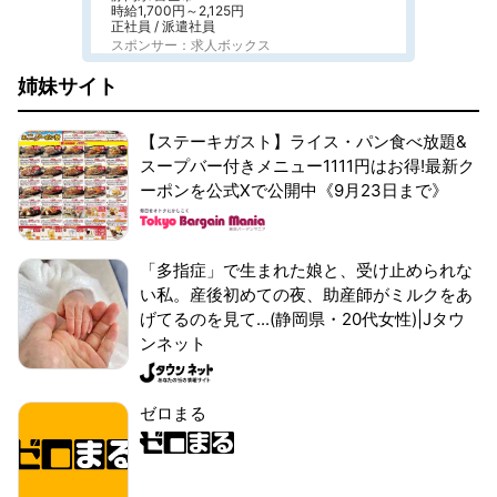
時給1,700円～2,125円
正社員 / 派遣社員
スポンサー：求人ボックス
姉妹サイト
【ステーキガスト】ライス・パン食べ放題&
スープバー付きメニュー1111円はお得!最新ク
ーポンを公式Xで公開中《9月23日まで》
「多指症」で生まれた娘と、受け止められな
い私。産後初めての夜、助産師がミルクをあ
げてるのを見て...(静岡県・20代女性)|Jタウ
ンネット
ゼロまる