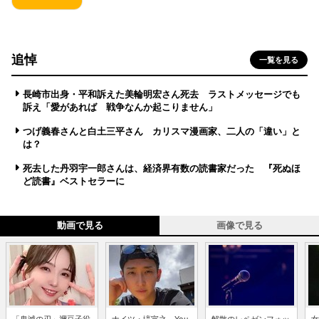
追悼
一覧を見る
長崎市出身・平和訴えた美輪明宏さん死去 ラストメッセージでも
訴え「愛があれば 戦争なんか起こりません」
つげ義春さんと白土三平さん カリスマ漫画家、二人の「違い」と
は？
死去した丹羽宇一郎さんは、経済界有数の読書家だった 『死ぬほ
ど読書』ベストセラーに
動画で見る
画像で見る