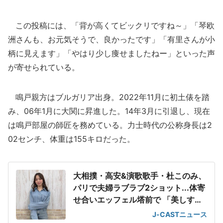
この投稿には、「背が高くてビックリですね～」「琴欧
洲さんも、お元気そうで、良かったです」「有里さんが小
柄に見えます」「やはり少し痩せましたねー」といった声
が寄せられている。
鳴戸親方はブルガリア出身。2022年11月に初土俵を踏
み、06年1月に大関に昇進した。14年3月に引退し、現在
は鳴戸部屋の師匠を務めている。力士時代の公称身長は2
02センチ、体重は155キロだった。
大相撲・高安&演歌歌手・杜このみ、
パリで夫婦ラブラブ2ショット...体寄
せ合いエッフェル塔前で 「美しすぎ
る」
J-CASTニュース