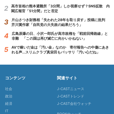
高市首相の熊本避難所「3分間」しか視察せず？SNS拡散 内
閣広報官「51分間」だと否定
片山さつき財務相「失われた28年を取り戻す」投稿に批判
芥川賞作家「自民党の大失政の結果だろう」
広島原爆の日、小沢一郎氏が高市政権を「戦前回帰路線」と
非難 「この国は再び滅亡に向かいかねない」
AVで稼いだ金は「汚い金」なのか 寄付報告への中傷にあき
れる声...スリムクラブ真栄田もバッサリ「汚い心だね」
コンテンツ
関連サイト
社会
J-CASTニュース
政治
J-CASTトレンド
経済
J-CAST会社ウォッチ
IT
BOOKウォッチ