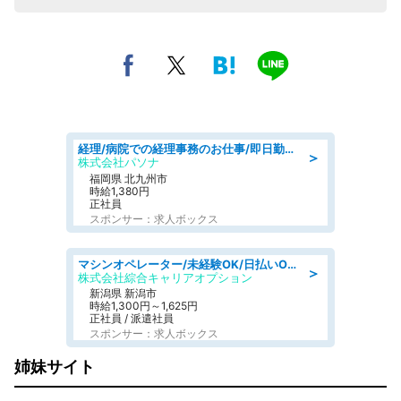
経理/病院での経理事務のお仕事/即日勤務可/車通勤可/経理/一般事務
＞
株式会社パソナ
福岡県 北九州市
時給1,380円
正社員
スポンサー：求人ボックス
マシンオペレーター/未経験OK/日払いOK/寮完備/交替制/20・30・40代活躍中
＞
株式会社綜合キャリアオプション
新潟県 新潟市
時給1,300円～1,625円
正社員 / 派遣社員
スポンサー：求人ボックス
姉妹サイト