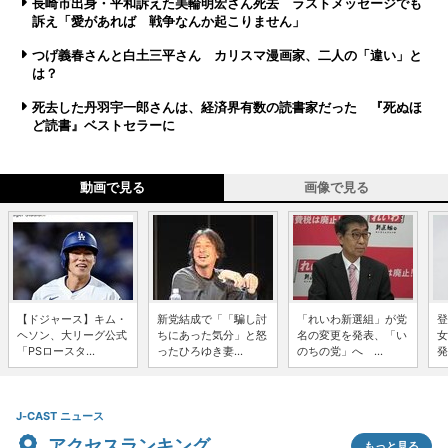
長崎市出身・平和訴えた美輪明宏さん死去 ラストメッセージでも
訴え「愛があれば 戦争なんか起こりません」
つげ義春さんと白土三平さん カリスマ漫画家、二人の「違い」と
は？
死去した丹羽宇一郎さんは、経済界有数の読書家だった 『死ぬほ
ど読書』ベストセラーに
動画で見る
画像で見る
【ドジャース】キム・
新党結成で「「騙し討
「れいわ新選組」が党
登
ヘソン、大リーグ公式
ちにあった気分」と怒
名の変更を発表、「い
女
「PSロースタ...
ったひろゆき妻...
のちの党」へ ...
発
J-CAST ニュース
アクセスランキング
もっと見る