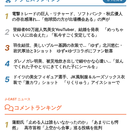
電撃トレードの巨人・リチャード、ソフトバンク・秋広優人
の存在感薄れ...「他球団の方が出場機会ある」の声が
登録者60万超人気美女YouTuber、結婚を発表 「めっちゃ
いい人に出会えた」「私今すごく安定してる」
羽生結弦、美しいブルー基調の衣装で...「ゆず」北川悠仁・
岩沢厚治と3ショット ゆず×ゆづコラボにファン歓喜
ダレノガレ明美、被災地炊き出しで細やかな心遣い...「並ん
でくれた子やとりにきてくれた子にシールを」
ドイツの美女フィギュア選手、JK風制服＆ルーズソックス衣
装で「激カワ」ショット 「りくりゅう」アイスショーで
J-CAST ニュース
コメントランキング
蓮舫氏「止める人は誰もいなかったのか」「あまりにも愕
然」 高市首相「上空から合掌」巡る投稿を批判