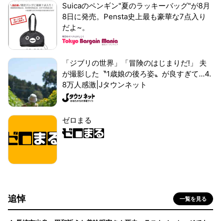
Suicaのペンギン"夏のラッキーバッグ"が8月
8日に発売。Pensta史上最も豪華な7点入り
だよ~。
「ジブリの世界」「冒険のはじまりだ!」 夫
が撮影した〝1歳娘の後ろ姿〟が良すぎて...4.
8万人感激|Jタウンネット
ゼロまる
追悼
一覧を見る