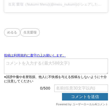
生見 愛瑠（Nukumi Meru)(@meru_nukumi)がシェアした投稿
めるる
生見愛瑠