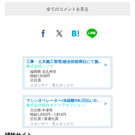
全てのコメントを見る
工事・土木施工管理/総合技術商社にて施工管理のお仕事/即日勤務可/車通勤可/工事・土木施工管理/生産・品質管理
＞
株式会社パソナ
福岡県 北九州市
時給1,506円
正社員
スポンサー：求人ボックス
マシンオペレーター/未経験OK/日払いOK/交替制/20・30・40代活躍中/製造 工場
＞
株式会社綜合キャリアオプション
大分県 中津市
時給1,450円～1,813円
正社員 / 派遣社員
スポンサー：求人ボックス
姉妹サイト