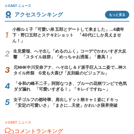
J-CAST ニュース
アクセスランキング
もっと見る
小柳ルミ子「可愛い弟 五郎とデートして来ました」...4歳年
下・野口五郎とステキ2ショット 「40代にしか見えませ
ん！」
生見愛瑠、へそ出し「めるのふく」コーデでかわいすぎ大反
響 「スタイル抜群」「めっちゃお洒落」「最高！」
元NHK中川安奈アナ、へそ出し＆ド派手巨人ユニ姿で...神ス
タイル炸裂 G党も大喜び「反則級のビジュアル」
「令和の峰不二子」阿部なつき、ブルーの花柄ワンピで色気
ダダ漏れ 「可愛いすぎる！」「キレイですね～」
女子ゴルフの都玲華、肩出しドット柄キャミ姿にドキっ
「安定の可愛いさ」「まさに...天使」かわいさ限界突破
J-CAST ニュース
コメントランキング