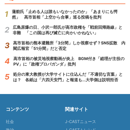
蓮舫氏「止める人は誰もいなかったのか」「あまりにも愕
然」 高市首相「上空から合掌」巡る投稿を批判
広島原爆の日、小沢一郎氏が高市政権を「戦前回帰路線」と
非難 「この国は再び滅亡に向かいかねない」
高市首相の熊本避難所「3分間」しか視察せず？SNS拡散 内
閣広報官「51分間」だと否定
高市首相の被災地視察動画が炎上 BGM付き「総理が主役の
PV」に「政権プロパガンダ」批判
処分の東大教授が大学サイトに仕込んだ「不適切な言葉」と
は？ 各紙は「六四天安門」と報道も...大学側は説明拒否
コンテンツ
関連サイト
社会
J-CASTニュース
政治
J-CASTトレンド