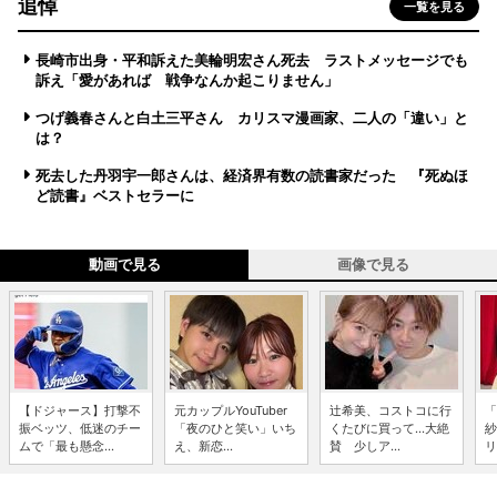
追悼
一覧を見る
長崎市出身・平和訴えた美輪明宏さん死去 ラストメッセージでも
訴え「愛があれば 戦争なんか起こりません」
つげ義春さんと白土三平さん カリスマ漫画家、二人の「違い」と
は？
死去した丹羽宇一郎さんは、経済界有数の読書家だった 『死ぬほ
ど読書』ベストセラーに
動画で見る
画像で見る
【ドジャース】打撃不
元カップルYouTuber
辻希美、コストコに行
「
振ベッツ、低迷のチー
「夜のひと笑い」いち
くたびに買って...大絶
紗
ムで「最も懸念...
え、新恋...
賛 少しア...
リ