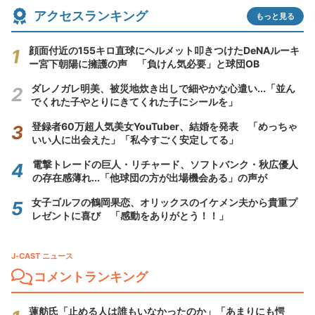
アクセスランキング
もっと見る
顔面付近の155キロ直球にヘルメット叩きつけたDeNAルーキ
ー宮下朝陽に擁護の声 「負けん気必要」と球団OB
ダレノガレ明美、被災地炊き出しで細やかな心遣い...「並ん
でくれた子やとりにきてくれた子にシールを」
登録者60万超人気美女YouTuber、結婚を発表 「めっちゃ
いい人に出会えた」「私今すごく安定してる」
電撃トレードの巨人・リチャード、ソフトバンク・秋広優人
の存在感薄れ...「他球団の方が出場機会ある」の声が
女子ゴルフの鶴岡果恋、オリックスのイケメン夫から貴重プ
レゼントに喜び 「感動をありがとう！！」
J-CAST ニュース
コメントランキング
蓮舫氏「止める人は誰もいなかったのか」「あまりにも愕