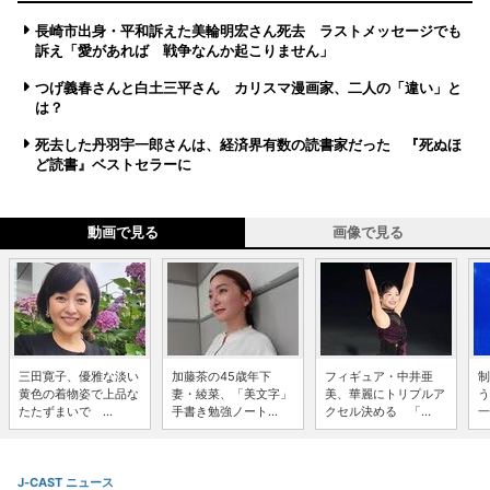
長崎市出身・平和訴えた美輪明宏さん死去 ラストメッセージでも
訴え「愛があれば 戦争なんか起こりません」
つげ義春さんと白土三平さん カリスマ漫画家、二人の「違い」と
は？
死去した丹羽宇一郎さんは、経済界有数の読書家だった 『死ぬほ
ど読書』ベストセラーに
動画で見る
画像で見る
三田寛子、優雅な淡い
加藤茶の45歳年下
フィギュア・中井亜
制
黄色の着物姿で上品な
妻・綾菜、「美文字」
美、華麗にトリプルア
う
たたずまいで ...
手書き勉強ノート...
クセル決める 「...
一
J-CAST ニュース