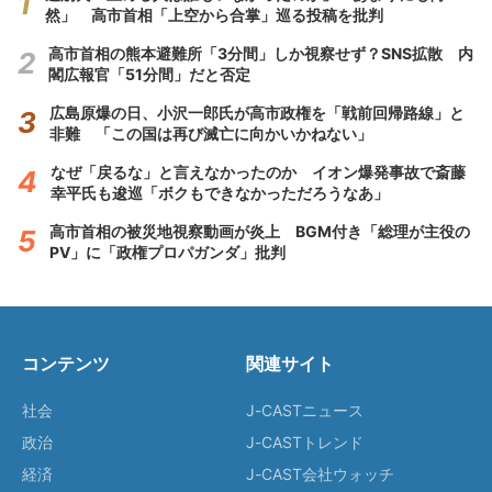
然」 高市首相「上空から合掌」巡る投稿を批判
高市首相の熊本避難所「3分間」しか視察せず？SNS拡散 内
閣広報官「51分間」だと否定
広島原爆の日、小沢一郎氏が高市政権を「戦前回帰路線」と
非難 「この国は再び滅亡に向かいかねない」
なぜ「戻るな」と言えなかったのか イオン爆発事故で斎藤
幸平氏も逡巡「ボクもできなかっただろうなあ」
高市首相の被災地視察動画が炎上 BGM付き「総理が主役の
PV」に「政権プロパガンダ」批判
コンテンツ
関連サイト
社会
J-CASTニュース
政治
J-CASTトレンド
経済
J-CAST会社ウォッチ