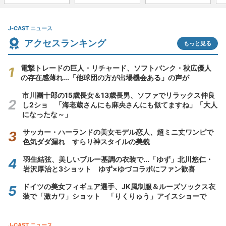
J-CAST ニュース
アクセスランキング
もっと見る
電撃トレードの巨人・リチャード、ソフトバンク・秋広優人
の存在感薄れ...「他球団の方が出場機会ある」の声が
市川團十郎の15歳長女＆13歳長男、ソファでリラックス仲良
し2ショ 「海老蔵さんにも麻央さんにも似てますね」「大人
になったな～」
サッカー・ハーランドの美女モデル恋人、超ミニ丈ワンピで
色気ダダ漏れ すらり神スタイルの美貌
羽生結弦、美しいブルー基調の衣装で...「ゆず」北川悠仁・
岩沢厚治と3ショット ゆず×ゆづコラボにファン歓喜
ドイツの美女フィギュア選手、JK風制服＆ルーズソックス衣
装で「激カワ」ショット 「りくりゅう」アイスショーで
J-CAST ニュース