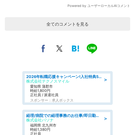
全てのコメントを見る
2026年転職応援キャンペーン!入社特典58万円/デンソーで働こう!自動車工場で小型部品の検査業務 denso aichi
＞
株式会社テクノスマイル
愛知県 蒲郡市
時給1,800円
正社員 / 派遣社員
スポンサー：求人ボックス
経理/病院での経理事務のお仕事/即日勤務可/車通勤可/経理/一般事務
＞
株式会社パソナ
福岡県 北九州市
時給1,380円
正社員