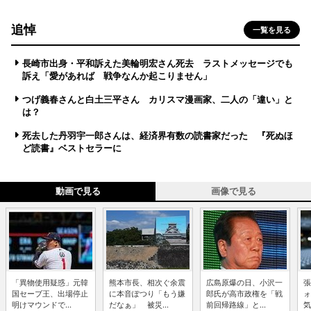
追悼
一覧を見る
長崎市出身・平和訴えた美輪明宏さん死去 ラストメッセージでも
訴え「愛があれば 戦争なんか起こりません」
つげ義春さんと白土三平さん カリスマ漫画家、二人の「違い」と
は？
死去した丹羽宇一郎さんは、経済界有数の読書家だった 『死ぬほ
ど読書』ベストセラーに
動画で見る
画像で見る
「異物使用疑惑」元韓
熊本市長、相次ぐ余震
広島原爆の日、小沢一
張
国セーブ王、出場停止
に本音ぽつり「もう嫌
郎氏が高市政権を「戦
ォ
明けマウンドで...
だなぁ」 被災...
前回帰路線」と...
気