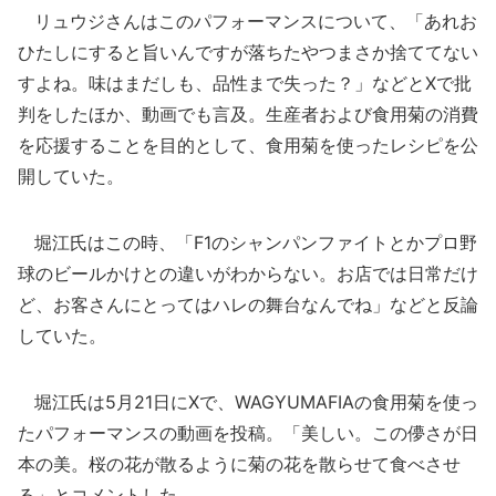
リュウジさんはこのパフォーマンスについて、「あれお
ひたしにすると旨いんですが落ちたやつまさか捨ててない
すよね。味はまだしも、品性まで失った？」などとXで批
判をしたほか、動画でも言及。生産者および食用菊の消費
を応援することを目的として、食用菊を使ったレシピを公
開していた。
堀江氏はこの時、「F1のシャンパンファイトとかプロ野
球のビールかけとの違いがわからない。お店では日常だけ
ど、お客さんにとってはハレの舞台なんでね」などと反論
していた。
堀江氏は5月21日にXで、WAGYUMAFIAの食用菊を使っ
たパフォーマンスの動画を投稿。「美しい。この儚さが日
本の美。桜の花が散るように菊の花を散らせて食べさせ
る」とコメントした。