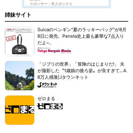
スポンサー：求人ボックス
姉妹サイト
Suicaのペンギン"夏のラッキーバッグ"が8月
8日に発売。Pensta史上最も豪華な7点入り
だよ~。
「ジブリの世界」「冒険のはじまりだ!」 夫
が撮影した〝1歳娘の後ろ姿〟が良すぎて...4.
8万人感激|Jタウンネット
ゼロまる