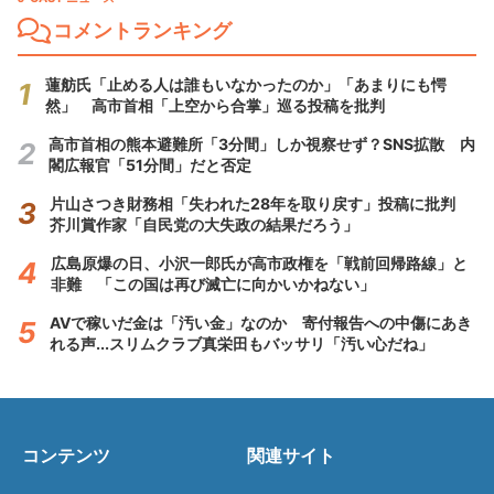
コメントランキング
蓮舫氏「止める人は誰もいなかったのか」「あまりにも愕
然」 高市首相「上空から合掌」巡る投稿を批判
高市首相の熊本避難所「3分間」しか視察せず？SNS拡散 内
閣広報官「51分間」だと否定
片山さつき財務相「失われた28年を取り戻す」投稿に批判
芥川賞作家「自民党の大失政の結果だろう」
広島原爆の日、小沢一郎氏が高市政権を「戦前回帰路線」と
非難 「この国は再び滅亡に向かいかねない」
AVで稼いだ金は「汚い金」なのか 寄付報告への中傷にあき
れる声...スリムクラブ真栄田もバッサリ「汚い心だね」
コンテンツ
関連サイト