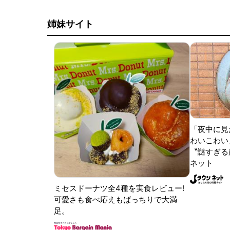
姉妹サイト
「夜中に見
わいこわい
〝謎すぎる顔
ネット
ミセスドーナツ全4種を実食レビュー!
可愛さも食べ応えもばっちりで大満
足。