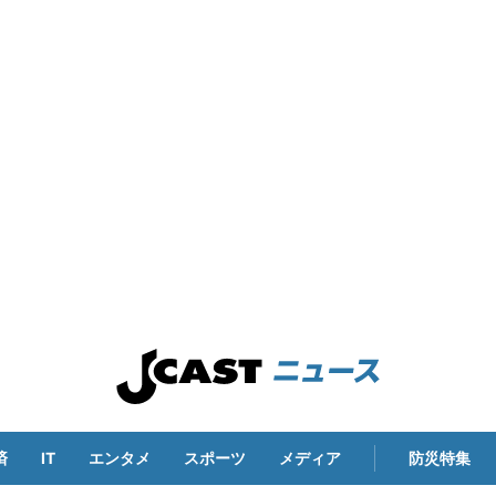
済
IT
エンタメ
スポーツ
メディア
防災特集