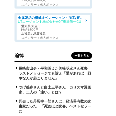
スポンサー：求人ボックス
金属製品の機械オペレーション・加工/寮完備/日払い/工場・製造
＞
UTエージェント株式会社AGT東海第一CU
愛知県 知立市
時給1,600円
正社員 / 派遣社員
スポンサー：求人ボックス
追悼
一覧を見る
長崎市出身・平和訴えた美輪明宏さん死去
ラストメッセージでも訴え「愛があれば 戦
争なんか起こりません」
つげ義春さんと白土三平さん カリスマ漫画
家、二人の「違い」とは？
死去した丹羽宇一郎さんは、経済界有数の読
書家だった 『死ぬほど読書』ベストセラー
に