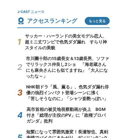
J-CAST ニュース
アクセスランキング
もっと見る
サッカー・ハーランドの美女モデル恋人、
超ミニ丈ワンピで色気ダダ漏れ すらり神
スタイルの美貌
市川團十郎の15歳長女＆13歳長男、ソファ
でリラックス仲良し2ショ 「海老蔵さん
にも麻央さんにも似てますね」「大人にな
ったな～」
NHK朝ドラ「風、薫る」、色気ダダ漏れ俳
優の強烈インパクト登場シーンに沸く
「苦しそうなのに」「シャツ姿艶っぽい」
高市首相の被災地視察動画が炎上 BGM
付き「総理が主役のPV」に「政権プロパ
ガンダ」批判
短髪になって雰囲気激変！長瀬智也、真剣
表情でバイクにまたがり...ガソリンタンク