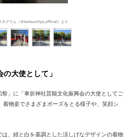
ム（＠taotsuchiya_official）より
会の大使として」
祭」に「車折神社芸能文化振興会の大使としてご
。着物姿でさまざまポーズをとる様子や、笑顔シ
は、紺と白を基調とした涼しげなデザインの着物