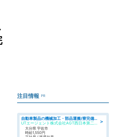
.
完
注目情報
PR
自動車製品の機械加工・部品運搬/寮完備/日払い/工場・製造
＞
UTエージェント株式会社AGT西日本第二CU
大分県 宇佐市
時給1,550円
正社員 / 派遣社員