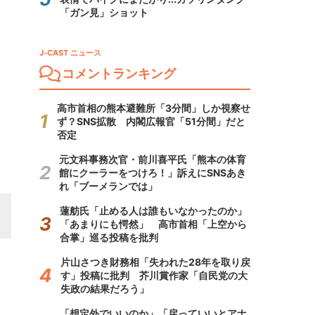
「ガン見」ショット
J-CAST ニュース
コメントランキング
高市首相の熊本避難所「3分間」しか視察せ
ず？SNS拡散 内閣広報官「51分間」だと
否定
元文科事務次官・前川喜平氏「熊本の体育
館にクーラーをつけろ！」訴えにSNSあき
れ「ブーメランでは」
蓮舫氏「止める人は誰もいなかったのか」
「あまりにも愕然」 高市首相「上空から
合掌」巡る投稿を批判
片山さつき財務相「失われた28年を取り戻
す」投稿に批判 芥川賞作家「自民党の大
失政の結果だろう」
「想定外でいいのか」「戻っていいとアナ