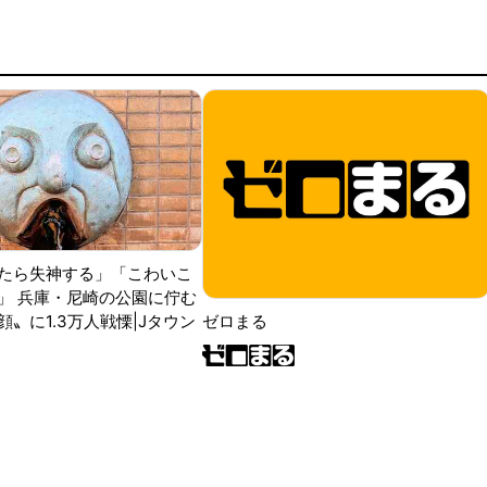
たら失神する」「こわいこ
」 兵庫・尼崎の公園に佇む
〟に1.3万人戦慄|Jタウン
ゼロまる