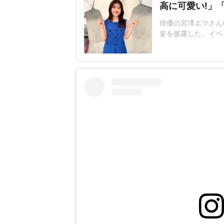
高に可愛い!」
俳優の宮澤エマさん(
姿を披露した。イベ
浴衣姿のショットを
では、白地に菖蒲の
を締めていた。帯の
ちわを持った全身シ