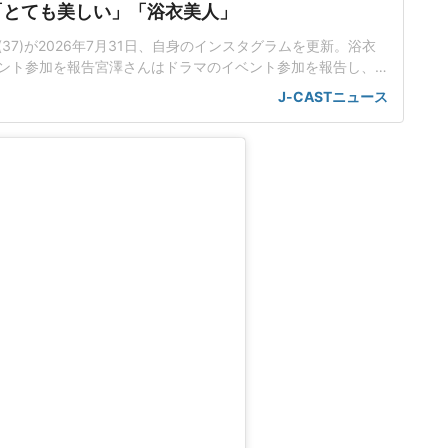
「とても美しい」「浴衣美人」
37)が2026年7月31日、自身のインスタグラムを更新。浴衣
ント参加を報告宮澤さんはドラマのイベント参加を報告し、
含む6枚の写真を投稿した。インスタグラムに投稿された写真
J-CASTニュース
花がデザインされた浴衣を着用。青色のグラデーションの帯
前で手を重ねて微笑むショットを披露していた。3枚目ではう
ョットを