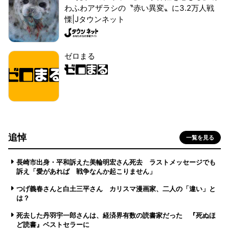
わふわアザラシの〝赤い異変〟に3.2万人戦
慄|Jタウンネット
ゼロまる
追悼
一覧を見る
長崎市出身・平和訴えた美輪明宏さん死去 ラストメッセージでも
訴え「愛があれば 戦争なんか起こりません」
つげ義春さんと白土三平さん カリスマ漫画家、二人の「違い」と
は？
死去した丹羽宇一郎さんは、経済界有数の読書家だった 『死ぬほ
ど読書』ベストセラーに