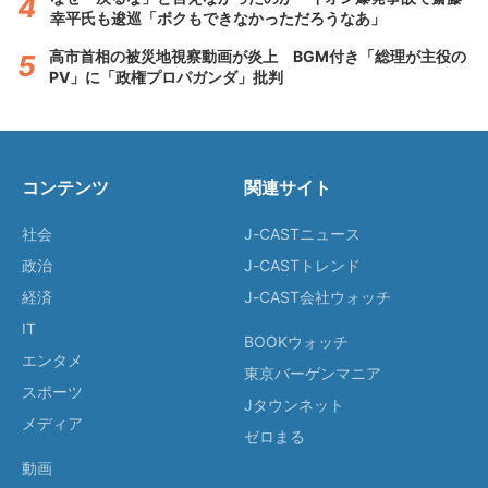
幸平氏も逡巡「ボクもできなかっただろうなあ」
高市首相の被災地視察動画が炎上 BGM付き「総理が主役の
PV」に「政権プロパガンダ」批判
コンテンツ
関連サイト
社会
J-CASTニュース
政治
J-CASTトレンド
経済
J-CAST会社ウォッチ
IT
BOOKウォッチ
エンタメ
東京バーゲンマニア
スポーツ
Jタウンネット
メディア
ゼロまる
動画