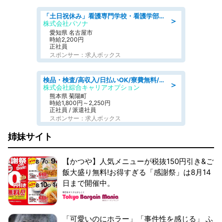
「土日祝休み」看護専門学校・看護学部での教員業務/高時給/要資格:保健師、正看護師
＞
株式会社パソナ
愛知県 名古屋市
時給2,200円
正社員
スポンサー：求人ボックス
検品・検査/高収入/日払いOK/寮費無料/日勤/20・30・40代活躍中
＞
株式会社綜合キャリアオプション
熊本県 菊陽町
時給1,800円～2,250円
正社員 / 派遣社員
スポンサー：求人ボックス
姉妹サイト
【かつや】人気メニューが税抜150円引き&ご
飯大盛り無料!お得すぎる「感謝祭」は8月14
日まで開催中。
「可愛いのにホラー」「事件性を感じる」 ふ