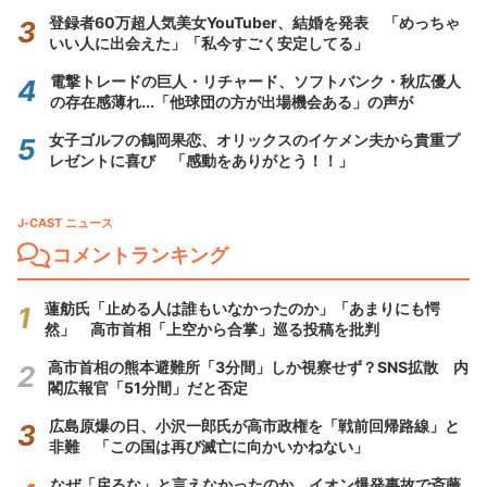
登録者60万超人気美女YouTuber、結婚を発表 「めっちゃ
いい人に出会えた」「私今すごく安定してる」
電撃トレードの巨人・リチャード、ソフトバンク・秋広優人
の存在感薄れ...「他球団の方が出場機会ある」の声が
女子ゴルフの鶴岡果恋、オリックスのイケメン夫から貴重プ
レゼントに喜び 「感動をありがとう！！」
J-CAST ニュース
コメントランキング
蓮舫氏「止める人は誰もいなかったのか」「あまりにも愕
然」 高市首相「上空から合掌」巡る投稿を批判
高市首相の熊本避難所「3分間」しか視察せず？SNS拡散 内
閣広報官「51分間」だと否定
広島原爆の日、小沢一郎氏が高市政権を「戦前回帰路線」と
非難 「この国は再び滅亡に向かいかねない」
なぜ「戻るな」と言えなかったのか イオン爆発事故で斎藤