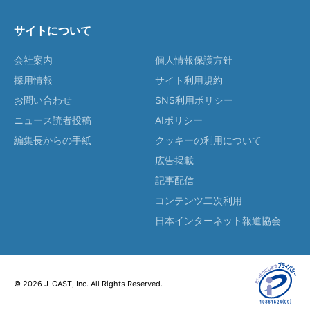
サイトについて
会社案内
個人情報保護方針
採用情報
サイト利用規約
お問い合わせ
SNS利用ポリシー
ニュース読者投稿
AIポリシー
編集長からの手紙
クッキーの利用について
広告掲載
記事配信
コンテンツ二次利用
日本インターネット報道協会
© 2026 J-CAST, Inc. All Rights Reserved.