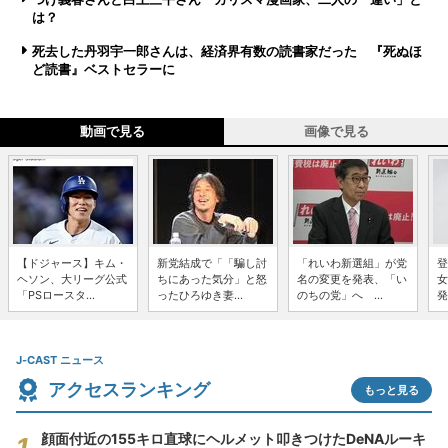
は？
死去した丹羽宇一郎さんは、経済界有数の読書家だった 『死ぬほ
ど読書』ベストセラーに
動画で見る
画像で見る
【ドジャース】キム・
新党結成で「「騙し討
「れいわ新選組」が党
登
ヘソン、大リーグ公式
ちにあった気分」と怒
名の変更を発表、「い
女
「PSロースタ...
ったひろゆき妻...
のちの党」へ ...
発
J-CAST ニュース
アクセスランキング
もっと見る
顔面付近の155キロ直球にヘルメット叩きつけたDeNAルーキ