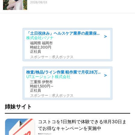
2026/08/03
「土日祝休み」ヘルスケア業界の産業保健師/高時給/未経験OK/要資格:保健師、正看護師
＞
株式会社パソナ
福岡県 福岡市
時給2,300円
正社員
スポンサー：求人ボックス
検査/検品/ライン作業 軽作業で月収28万円可 センサー部品の箱詰め 日勤 土日休
＞
UTエージェント株式会社
三重県 伊勢市
時給1,500円～
正社員
スポンサー：求人ボックス
姉妹サイト
コストコを1日無料で体験できる!8月30日ま
でお得なキャンペーンを実施中