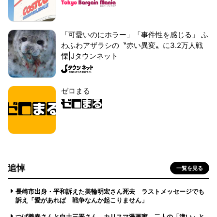
「可愛いのにホラー」「事件性を感じる」 ふ
わふわアザラシの〝赤い異変〟に3.2万人戦
慄|Jタウンネット
ゼロまる
追悼
一覧を見る
長崎市出身・平和訴えた美輪明宏さん死去 ラストメッセージでも
訴え「愛があれば 戦争なんか起こりません」
つげ義春さんと白土三平さん カリスマ漫画家、二人の「違い」と