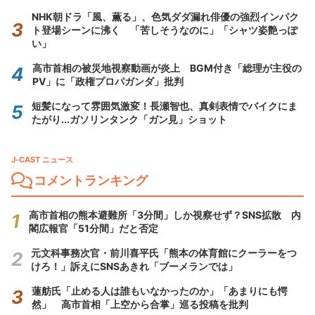
NHK朝ドラ「風、薫る」、色気ダダ漏れ俳優の強烈インパク
ト登場シーンに沸く 「苦しそうなのに」「シャツ姿艶っぽ
い」
高市首相の被災地視察動画が炎上 BGM付き「総理が主役の
PV」に「政権プロパガンダ」批判
短髪になって雰囲気激変！長瀬智也、真剣表情でバイクにま
たがり...ガソリンタンク「ガン見」ショット
J-CAST ニュース
コメントランキング
高市首相の熊本避難所「3分間」しか視察せず？SNS拡散 内
閣広報官「51分間」だと否定
元文科事務次官・前川喜平氏「熊本の体育館にクーラーをつ
けろ！」訴えにSNSあきれ「ブーメランでは」
蓮舫氏「止める人は誰もいなかったのか」「あまりにも愕
然」 高市首相「上空から合掌」巡る投稿を批判