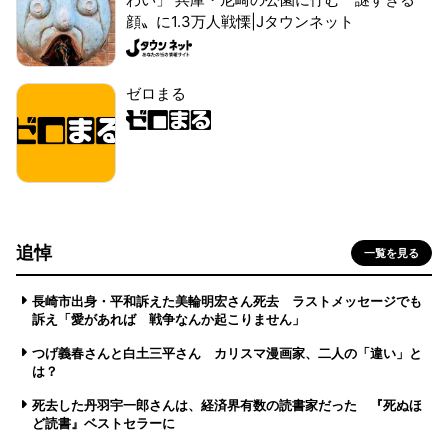
顔〟に1.3万人戦慄|Jタウンネット
ゼロまる
追悼
一覧を見る
長崎市出身・平和訴えた美輪明宏さん死去 ラストメッセージでも
訴え「愛があれば 戦争なんか起こりません」
つげ義春さんと白土三平さん カリスマ漫画家、二人の「違い」と
は？
死去した丹羽宇一郎さんは、経済界有数の読書家だった 『死ぬほ
ど読書』ベストセラーに