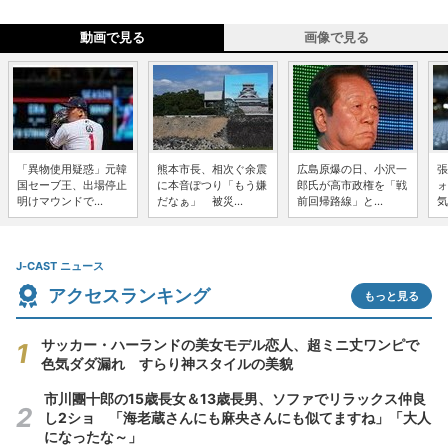
動画で見る
画像で見る
「異物使用疑惑」元韓
熊本市長、相次ぐ余震
広島原爆の日、小沢一
張
国セーブ王、出場停止
に本音ぽつり「もう嫌
郎氏が高市政権を「戦
ォ
明けマウンドで...
だなぁ」 被災...
前回帰路線」と...
気
J-CAST ニュース
アクセスランキング
もっと見る
サッカー・ハーランドの美女モデル恋人、超ミニ丈ワンピで
色気ダダ漏れ すらり神スタイルの美貌
市川團十郎の15歳長女＆13歳長男、ソファでリラックス仲良
し2ショ 「海老蔵さんにも麻央さんにも似てますね」「大人
になったな～」