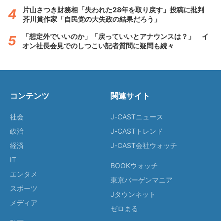
片山さつき財務相「失われた28年を取り戻す」投稿に批判
芥川賞作家「自民党の大失政の結果だろう」
「想定外でいいのか」「戻っていいとアナウンスは？」 イ
オン社長会見でのしつこい記者質問に疑問も続々
コンテンツ
関連サイト
社会
J-CASTニュース
政治
J-CASTトレンド
経済
J-CAST会社ウォッチ
IT
BOOKウォッチ
エンタメ
東京バーゲンマニア
スポーツ
Jタウンネット
メディア
ゼロまる