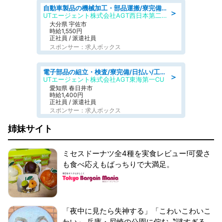
自動車製品の機械加工・部品運搬/寮完備/日払い/工場・製造
＞
UTエージェント株式会社AGT西日本第二CU
大分県 宇佐市
時給1,550円
正社員 / 派遣社員
スポンサー：求人ボックス
電子部品の組立・検査/寮完備/日払い/工場・製造
＞
UTエージェント株式会社AGT東海第一CU
愛知県 春日井市
時給1,400円
正社員 / 派遣社員
スポンサー：求人ボックス
姉妹サイト
ミセスドーナツ全4種を実食レビュー!可愛さ
も食べ応えもばっちりで大満足。
「夜中に見たら失神する」「こわいこわいこ
わい」 兵庫・尼崎の公園に佇む〝謎すぎる