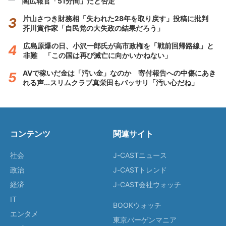
閣広報官「51分間」だと否定
片山さつき財務相「失われた28年を取り戻す」投稿に批判
芥川賞作家「自民党の大失政の結果だろう」
広島原爆の日、小沢一郎氏が高市政権を「戦前回帰路線」と
非難 「この国は再び滅亡に向かいかねない」
AVで稼いだ金は「汚い金」なのか 寄付報告への中傷にあき
れる声...スリムクラブ真栄田もバッサリ「汚い心だね」
コンテンツ
関連サイト
社会
J-CASTニュース
政治
J-CASTトレンド
経済
J-CAST会社ウォッチ
IT
BOOKウォッチ
エンタメ
東京バーゲンマニア