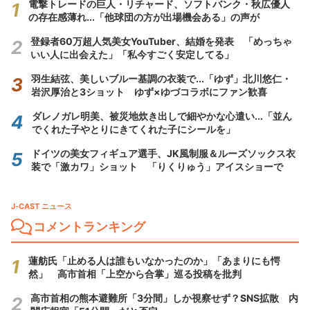
電撃トレードの巨人・リチャード、ソフトバンク・秋広優人
の存在感薄れ...「他球団の方が出場機会ある」の声が
登録者60万超人気美女YouTuber、結婚を発表 「めっちゃ
いい人に出会えた」「私今すごく安定してる」
羽生結弦、美しいブルー基調の衣装で...「ゆず」北川悠仁・
岩沢厚治と3ショット ゆず×ゆづコラボにファン歓喜
ダレノガレ明美、被災地炊き出しで細やかな心遣い...「並ん
でくれた子やとりにきてくれた子にシールを」
ドイツの美女フィギュア選手、JK風制服＆ルーズソックス衣
装で「激カワ」ショット 「りくりゅう」アイスショーで
J-CAST ニュース
コメントランキング
蓮舫氏「止める人は誰もいなかったのか」「あまりにも愕
然」 高市首相「上空から合掌」巡る投稿を批判
高市首相の熊本避難所「3分間」しか視察せず？SNS拡散 内