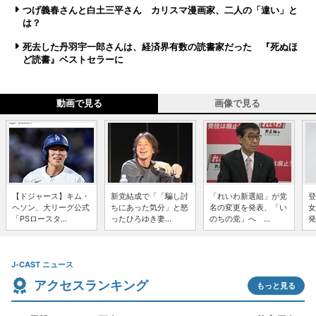
つげ義春さんと白土三平さん カリスマ漫画家、二人の「違い」と
は？
死去した丹羽宇一郎さんは、経済界有数の読書家だった 『死ぬほ
ど読書』ベストセラーに
動画で見る
画像で見る
【ドジャース】キム・
新党結成で「「騙し討
「れいわ新選組」が党
登
ヘソン、大リーグ公式
ちにあった気分」と怒
名の変更を発表、「い
女
「PSロースタ...
ったひろゆき妻...
のちの党」へ ...
発
J-CAST ニュース
アクセスランキング
もっと見る