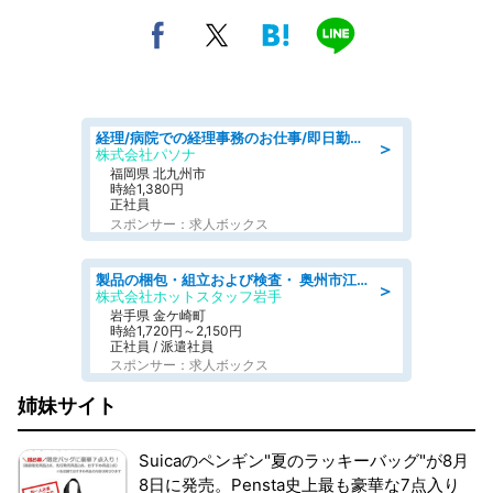
経理/病院での経理事務のお仕事/即日勤務可/車通勤可/経理/一般事務
＞
株式会社パソナ
福岡県 北九州市
時給1,380円
正社員
スポンサー：求人ボックス
製品の梱包・組立および検査・ 奥州市江刺/大手企業で長期安定 梱包・検査・組立/半年経過毎に5万円の報奨金有
＞
株式会社ホットスタッフ岩手
岩手県 金ケ崎町
時給1,720円～2,150円
正社員 / 派遣社員
スポンサー：求人ボックス
姉妹サイト
Suicaのペンギン"夏のラッキーバッグ"が8月
8日に発売。Pensta史上最も豪華な7点入り