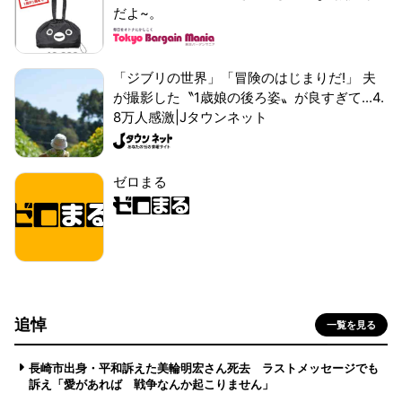
だよ~。
「ジブリの世界」「冒険のはじまりだ!」 夫
が撮影した〝1歳娘の後ろ姿〟が良すぎて...4.
8万人感激|Jタウンネット
ゼロまる
追悼
一覧を見る
長崎市出身・平和訴えた美輪明宏さん死去 ラストメッセージでも
訴え「愛があれば 戦争なんか起こりません」