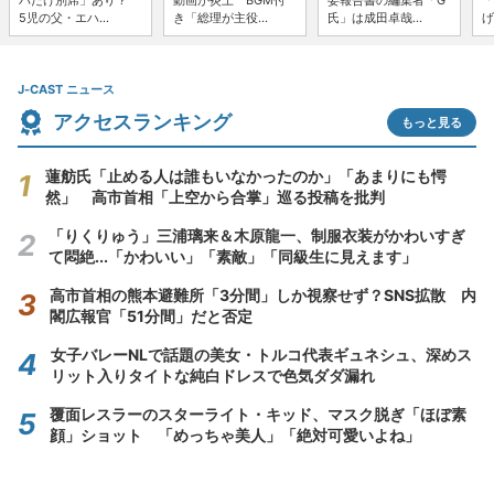
パだけ別席」あり？
動画が炎上 BGM付
委報告書の編集者「G
「
5児の父・エハ...
き「総理が主役...
氏」は成田卓哉...
げ
J-CAST ニュース
アクセスランキング
もっと見る
蓮舫氏「止める人は誰もいなかったのか」「あまりにも愕
然」 高市首相「上空から合掌」巡る投稿を批判
「りくりゅう」三浦璃来＆木原龍一、制服衣装がかわいすぎ
て悶絶...「かわいい」「素敵」「同級生に見えます」
高市首相の熊本避難所「3分間」しか視察せず？SNS拡散 内
閣広報官「51分間」だと否定
女子バレーNLで話題の美女・トルコ代表ギュネシュ、深めス
リット入りタイトな純白ドレスで色気ダダ漏れ
覆面レスラーのスターライト・キッド、マスク脱ぎ「ほぼ素
顔」ショット 「めっちゃ美人」「絶対可愛いよね」