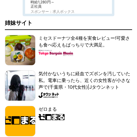
時給1,280円～
正社員
スポンサー：求人ボックス
姉妹サイト
ミセスドーナツ全4種を実食レビュー!可愛さ
も食べ応えもばっちりで大満足。
気付かないうちに経血でズボンを汚していた
私。電車に乗ったら、近くの女性客が小さな
声で(千葉県・10代女性)|Jタウンネット
ゼロまる