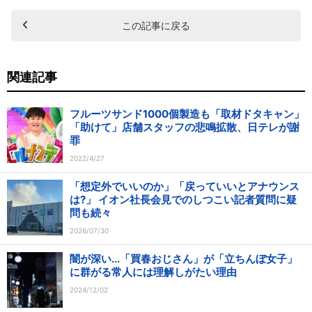
この記事に戻る
関連記事
フルーツサンド1000個製造も「取材ドタキャン」
「助けて」店舗スタッフの悲鳴拡散、日テレが謝
罪
2022/4/27
「想定外でいいのか」「戻っていいとアナウンス
は?」 イオン社長会見でのしつこい記者質問に疑
問も続々
2026/07/30
闇が深い...「買春おじさん」が「立ちんぼ女子」
に群がる常人には理解しがたい理由
2024/12/02