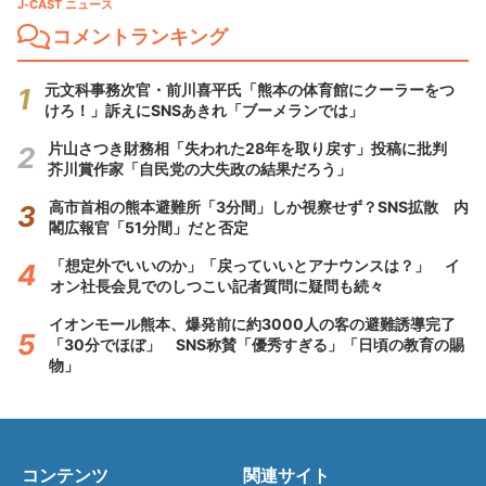
J-CAST ニュース
コメントランキング
元文科事務次官・前川喜平氏「熊本の体育館にクーラーをつ
けろ！」訴えにSNSあきれ「ブーメランでは」
片山さつき財務相「失われた28年を取り戻す」投稿に批判
芥川賞作家「自民党の大失政の結果だろう」
高市首相の熊本避難所「3分間」しか視察せず？SNS拡散 内
閣広報官「51分間」だと否定
「想定外でいいのか」「戻っていいとアナウンスは？」 イ
オン社長会見でのしつこい記者質問に疑問も続々
イオンモール熊本、爆発前に約3000人の客の避難誘導完了
「30分でほぼ」 SNS称賛「優秀すぎる」「日頃の教育の賜
物」
コンテンツ
関連サイト