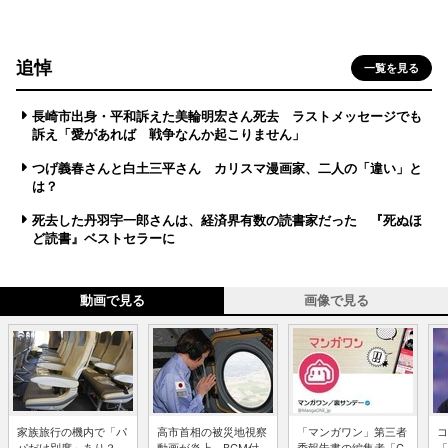
追悼
一覧を見る
長崎市出身・平和訴えた美輪明宏さん死去 ラストメッセージでも
訴え「愛があれば 戦争なんか起こりません」
つげ義春さんと白土三平さん カリスマ漫画家、二人の「違い」と
は？
死去した丹羽宇一郎さんは、経済界有数の読書家だった 『死ぬほ
ど読書』ベストセラーに
動画で見る
画像で見る
家族旅行の機内で「パ
高市首相の被災地視察
「マンガワン」第三者
コ