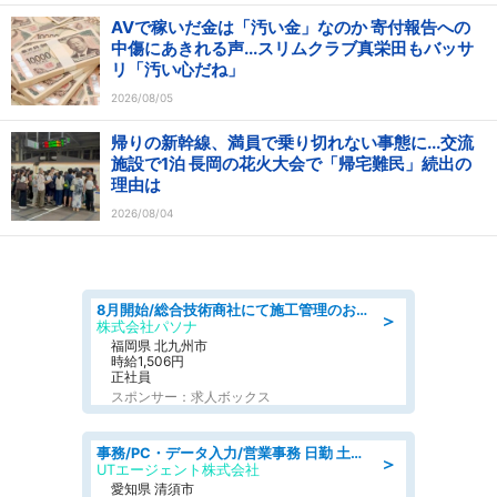
AVで稼いだ金は「汚い金」なのか 寄付報告への
中傷にあきれる声...スリムクラブ真栄田もバッサ
リ「汚い心だね」
2026/08/05
帰りの新幹線、満員で乗り切れない事態に...交流
施設で1泊 長岡の花火大会で「帰宅難民」続出の
理由は
2026/08/04
8月開始/総合技術商社にて施工管理のお仕事/即日勤務可/車通勤可/工事・土木施工管理/生産・品質管理
＞
株式会社パソナ
福岡県 北九州市
時給1,506円
正社員
スポンサー：求人ボックス
事務/PC・データ入力/営業事務 日勤 土日休み 残業少なめ 車通勤OK 総合事務
＞
UTエージェント株式会社
愛知県 清須市