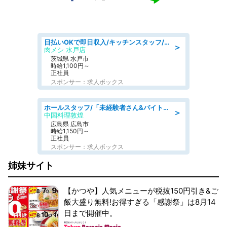
日払いOKで即日収入/キッチンスタッフ/「原付免許必須」デリバリー業務など、自己成長可能な幅広い仕事に挑戦!髪型自由&ピアス・ネイルOK/茨城県/水戸市
＞
肉メシ 水戸店
茨城県 水戸市
時給1,100円～
正社員
スポンサー：求人ボックス
ホールスタッフ/「未経験者さん&バイトデビューも大歓迎」残業ほぼなし×1日3時間〜勤務OK!フォロー体制も充実/広島県/広島市南区
＞
中国料理敦煌
広島県 広島市
時給1,150円～
正社員
スポンサー：求人ボックス
姉妹サイト
【かつや】人気メニューが税抜150円引き&ご
飯大盛り無料!お得すぎる「感謝祭」は8月14
日まで開催中。