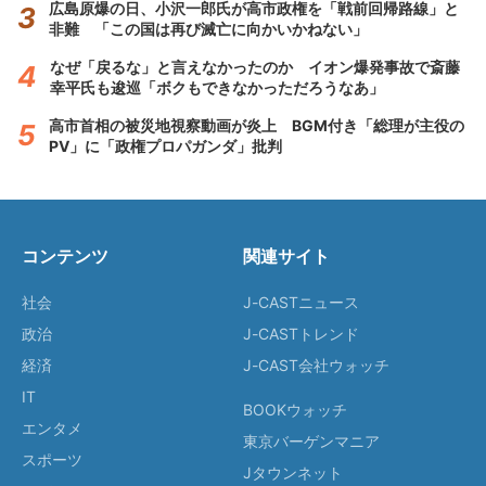
広島原爆の日、小沢一郎氏が高市政権を「戦前回帰路線」と
非難 「この国は再び滅亡に向かいかねない」
なぜ「戻るな」と言えなかったのか イオン爆発事故で斎藤
幸平氏も逡巡「ボクもできなかっただろうなあ」
高市首相の被災地視察動画が炎上 BGM付き「総理が主役の
PV」に「政権プロパガンダ」批判
コンテンツ
関連サイト
社会
J-CASTニュース
政治
J-CASTトレンド
経済
J-CAST会社ウォッチ
IT
BOOKウォッチ
エンタメ
東京バーゲンマニア
スポーツ
Jタウンネット