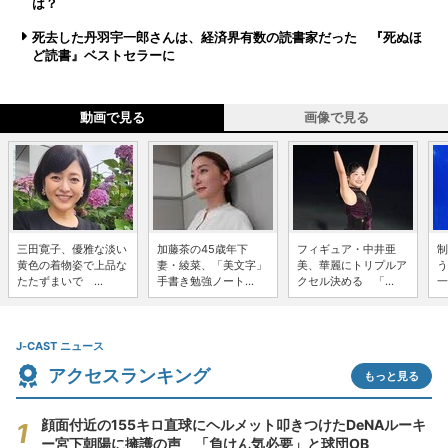
は？
死去した丹羽宇一郎さんは、経済界有数の読書家だった 『死ぬほ
ど読書』ベストセラーに
動画で見る
画像で見る
三田寛子、優雅な淡い
加藤茶の45歳年下
フィギュア・中井亜
制
黄色の着物姿で上品な
妻・綾菜、「美文字」
美、華麗にトリプルア
う
たたずまいで ...
手書き勉強ノート...
クセル決める 「...
一
J-CAST ニュース
アクセスランキング
もっと見る
顔面付近の155キロ直球にヘルメット叩きつけたDeNAルーキ
ー宮下朝陽に擁護の声 「負けん気必要」と球団OB