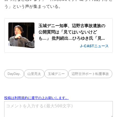
う」という声が集まっている。
玉城デニー知事、辺野古事故遺族の
公開質問は「見てはいないけど
も...」 批判続出...ひろゆき氏「見る
価値もないと、、」
J-CASTニュース
DayDay.
山里亮太
玉城デニー
辺野古沖ボート転覆事故