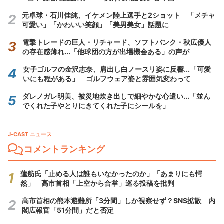
元卓球・石川佳純、イケメン陸上選手と2ショット 「メチャ
可愛い」「かわいい笑顔」「美男美女」話題に
電撃トレードの巨人・リチャード、ソフトバンク・秋広優人
の存在感薄れ...「他球団の方が出場機会ある」の声が
女子ゴルフの金沢志奈、肩出し白ノースリ姿に反響...「可愛
いにも程がある」 ゴルフウェア姿と雰囲気変わって
ダレノガレ明美、被災地炊き出しで細やかな心遣い...「並ん
でくれた子やとりにきてくれた子にシールを」
J-CAST ニュース
コメントランキング
蓮舫氏「止める人は誰もいなかったのか」「あまりにも愕
然」 高市首相「上空から合掌」巡る投稿を批判
高市首相の熊本避難所「3分間」しか視察せず？SNS拡散 内
閣広報官「51分間」だと否定