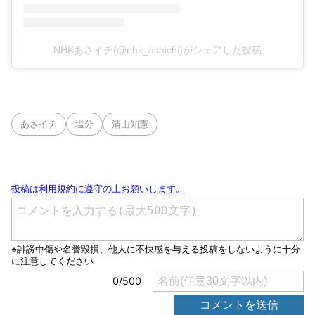
NHKあさイチ(@nhk_asaichi)がシェアした投稿
あさイチ
塩分
清山知憲