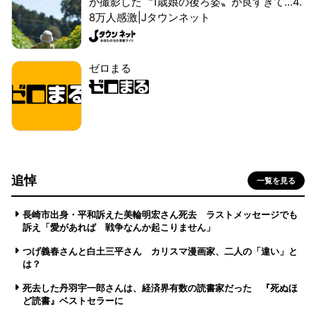
が撮影した〝1歳娘の後ろ姿〟が良すぎて...4.
8万人感激|Jタウンネット
ゼロまる
追悼
一覧を見る
長崎市出身・平和訴えた美輪明宏さん死去 ラストメッセージでも
訴え「愛があれば 戦争なんか起こりません」
つげ義春さんと白土三平さん カリスマ漫画家、二人の「違い」と
は？
死去した丹羽宇一郎さんは、経済界有数の読書家だった 『死ぬほ
ど読書』ベストセラーに