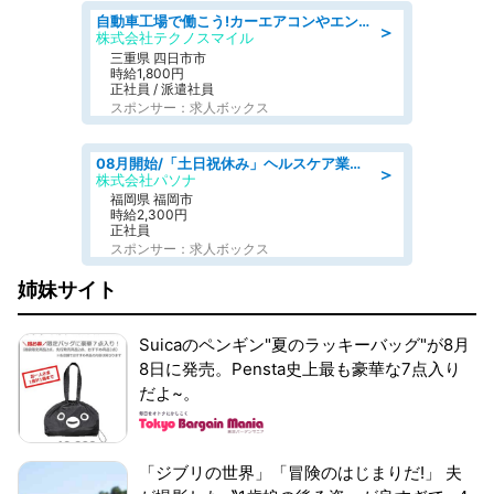
自動車工場で働こう!カーエアコンやエンジンの製造・加工業務/寮完備 denso aichi
＞
株式会社テクノスマイル
三重県 四日市市
時給1,800円
正社員 / 派遣社員
スポンサー：求人ボックス
08月開始/「土日祝休み」ヘルスケア業界の産業保健師/高時給/未経験OK/要資格:保健師、正看護師
＞
株式会社パソナ
福岡県 福岡市
時給2,300円
正社員
スポンサー：求人ボックス
姉妹サイト
Suicaのペンギン"夏のラッキーバッグ"が8月
8日に発売。Pensta史上最も豪華な7点入り
だよ~。
「ジブリの世界」「冒険のはじまりだ!」 夫