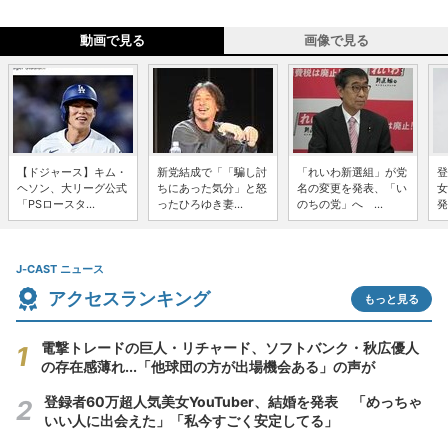
動画で見る
画像で見る
【ドジャース】キム・
新党結成で「「騙し討
「れいわ新選組」が党
登
ヘソン、大リーグ公式
ちにあった気分」と怒
名の変更を発表、「い
女
「PSロースタ...
ったひろゆき妻...
のちの党」へ ...
発
J-CAST ニュース
アクセスランキング
もっと見る
電撃トレードの巨人・リチャード、ソフトバンク・秋広優人
の存在感薄れ...「他球団の方が出場機会ある」の声が
登録者60万超人気美女YouTuber、結婚を発表 「めっちゃ
いい人に出会えた」「私今すごく安定してる」