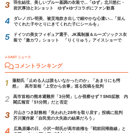
羽生結弦、美しいブルー基調の衣装で...「ゆず」北川悠仁・
岩沢厚治と3ショット ゆず×ゆづコラボにファン歓喜
ダレノガレ明美、被災地炊き出しで細やかな心遣い...「並ん
でくれた子やとりにきてくれた子にシールを」
ドイツの美女フィギュア選手、JK風制服＆ルーズソックス衣
装で「激カワ」ショット 「りくりゅう」アイスショーで
J-CAST ニュース
コメントランキング
蓮舫氏「止める人は誰もいなかったのか」「あまりにも愕
然」 高市首相「上空から合掌」巡る投稿を批判
高市首相の熊本避難所「3分間」しか視察せず？SNS拡散 内
閣広報官「51分間」だと否定
片山さつき財務相「失われた28年を取り戻す」投稿に批判
芥川賞作家「自民党の大失政の結果だろう」
広島原爆の日、小沢一郎氏が高市政権を「戦前回帰路線」と