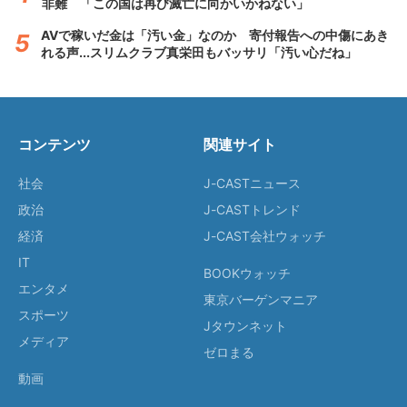
非難 「この国は再び滅亡に向かいかねない」
AVで稼いだ金は「汚い金」なのか 寄付報告への中傷にあき
れる声...スリムクラブ真栄田もバッサリ「汚い心だね」
コンテンツ
関連サイト
社会
J-CASTニュース
政治
J-CASTトレンド
経済
J-CAST会社ウォッチ
IT
BOOKウォッチ
エンタメ
東京バーゲンマニア
スポーツ
Jタウンネット
メディア
ゼロまる
動画