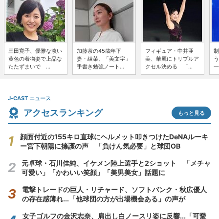
三田寛子、優雅な淡い
加藤茶の45歳年下
フィギュア・中井亜
制
黄色の着物姿で上品な
妻・綾菜、「美文字」
美、華麗にトリプルア
う
たたずまいで ...
手書き勉強ノート...
クセル決める 「...
一
J-CAST ニュース
アクセスランキング
もっと見る
顔面付近の155キロ直球にヘルメット叩きつけたDeNAルーキ
ー宮下朝陽に擁護の声 「負けん気必要」と球団OB
元卓球・石川佳純、イケメン陸上選手と2ショット 「メチャ
可愛い」「かわいい笑顔」「美男美女」話題に
電撃トレードの巨人・リチャード、ソフトバンク・秋広優人
の存在感薄れ...「他球団の方が出場機会ある」の声が
女子ゴルフの金沢志奈、肩出し白ノースリ姿に反響...「可愛