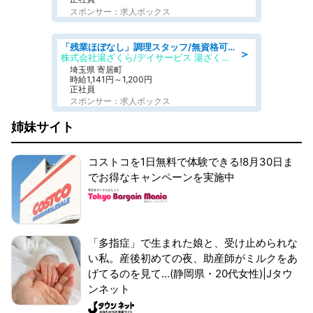
スポンサー：求人ボックス
「残業ほぼなし」調理スタッフ/無資格可/正職員/日勤のみ/デイサービス/社会保障完備
＞
株式会社湯ざくら/デイサービス 湯ざくらケアリゾート
埼玉県 寄居町
時給1,141円～1,200円
正社員
スポンサー：求人ボックス
姉妹サイト
コストコを1日無料で体験できる!8月30日ま
でお得なキャンペーンを実施中
「多指症」で生まれた娘と、受け止められな
い私。産後初めての夜、助産師がミルクをあ
げてるのを見て...(静岡県・20代女性)|Jタウ
ンネット