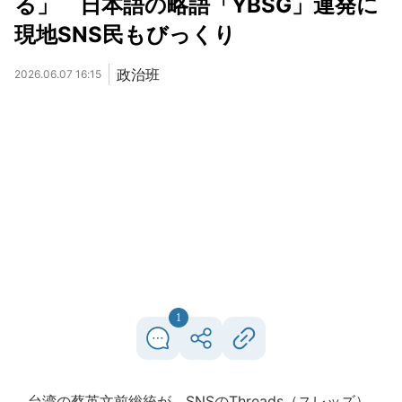
る」 日本語の略語「YBSG」連発に
現地SNS民もびっくり
政治班
2026.06.07 16:15
1
台湾の蔡英文前総統が、SNSのThreads（スレッズ）