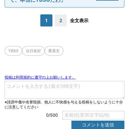
1
2
全文表示
YBSG
台日友好
蔡英文