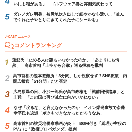
いにも程がある」 ゴルフウェア姿と雰囲気変わって
ダレノガレ明美、被災地炊き出しで細やかな心遣い...「並ん
でくれた子やとりにきてくれた子にシールを」
J-CAST ニュース
コメントランキング
蓮舫氏「止める人は誰もいなかったのか」「あまりにも愕
然」 高市首相「上空から合掌」巡る投稿を批判
高市首相の熊本避難所「3分間」しか視察せず？SNS拡散 内
閣広報官「51分間」だと否定
広島原爆の日、小沢一郎氏が高市政権を「戦前回帰路線」と
非難 「この国は再び滅亡に向かいかねない」
なぜ「戻るな」と言えなかったのか イオン爆発事故で斎藤
幸平氏も逡巡「ボクもできなかっただろうなあ」
高市首相の被災地視察動画が炎上 BGM付き「総理が主役の
PV」に「政権プロパガンダ」批判