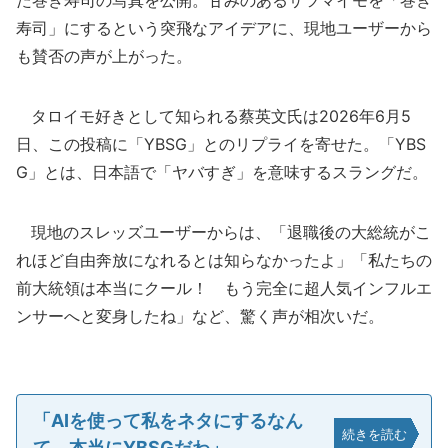
た巻き寿司の写真を公開。甘みのあるサツマイモを「巻き
寿司」にするという突飛なアイデアに、現地ユーザーから
も賛否の声が上がった。
タロイモ好きとして知られる蔡英文氏は2026年6月5
日、この投稿に「YBSG」とのリプライを寄せた。「YBS
G」とは、日本語で「ヤバすぎ」を意味するスラングだ。
現地のスレッズユーザーからは、「退職後の大総統がこ
れほど自由奔放になれるとは知らなかったよ」「私たちの
前大統領は本当にクール！ もう完全に超人気インフルエ
ンサーへと変身したね」など、驚く声が相次いだ。
「AIを使って私をネタにするなん
続きを読む
て、本当にYBSGだわ」