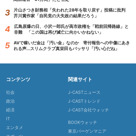
片山さつき財務相「失われた28年を取り戻す」投稿に批判
芥川賞作家「自民党の大失政の結果だろう」
広島原爆の日、小沢一郎氏が高市政権を「戦前回帰路線」と
非難 「この国は再び滅亡に向かいかねない」
AVで稼いだ金は「汚い金」なのか 寄付報告への中傷にあき
れる声...スリムクラブ真栄田もバッサリ「汚い心だね」
コンテンツ
関連サイト
社会
J-CASTニュース
政治
J-CASTトレンド
経済
J-CAST会社ウォッチ
IT
BOOKウォッチ
エンタメ
東京バーゲンマニア