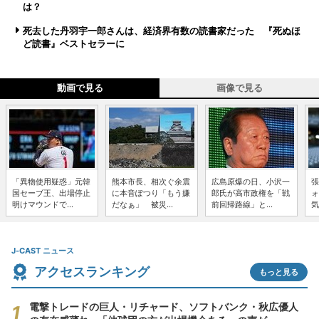
は？
死去した丹羽宇一郎さんは、経済界有数の読書家だった 『死ぬほ
ど読書』ベストセラーに
動画で見る
画像で見る
「異物使用疑惑」元韓
熊本市長、相次ぐ余震
広島原爆の日、小沢一
張
国セーブ王、出場停止
に本音ぽつり「もう嫌
郎氏が高市政権を「戦
ォ
明けマウンドで...
だなぁ」 被災...
前回帰路線」と...
気
J-CAST ニュース
アクセスランキング
もっと見る
電撃トレードの巨人・リチャード、ソフトバンク・秋広優人