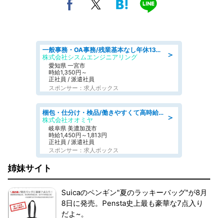
一般事務・OA事務/残業基本なし年休130日社保完備の一般・調達事務
＞
株式会社シスムエンジニアリング
愛知県 一宮市
時給1,350円～
正社員 / 派遣社員
スポンサー：求人ボックス
梱包・仕分け・検品/働きやすくて高時給の仕分け作業長期休暇充実/残業なし
＞
株式会社オオミヤ
岐阜県 美濃加茂市
時給1,450円～1,813円
正社員 / 派遣社員
スポンサー：求人ボックス
姉妹サイト
Suicaのペンギン"夏のラッキーバッグ"が8月
8日に発売。Pensta史上最も豪華な7点入り
だよ~。