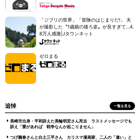
「ジブリの世界」「冒険のはじまりだ!」 夫
が撮影した〝1歳娘の後ろ姿〟が良すぎて...4.
8万人感激|Jタウンネット
ゼロまる
追悼
一覧を見る
長崎市出身・平和訴えた美輪明宏さん死去 ラストメッセージでも
訴え「愛があれば 戦争なんか起こりません」
つげ義春さんと白土三平さん カリスマ漫画家、二人の「違い」と