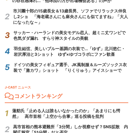
の存在感薄れ...「他球団の方が出場機会ある」の声が
市川團十郎の15歳長女＆13歳長男、ソファでリラックス仲良
し2ショ 「海老蔵さんにも麻央さんにも似てますね」「大人
になったな～」
サッカー・ハーランドの美女モデル恋人、超ミニ丈ワンピで
色気ダダ漏れ すらり神スタイルの美貌
羽生結弦、美しいブルー基調の衣装で...「ゆず」北川悠仁・
岩沢厚治と3ショット ゆず×ゆづコラボにファン歓喜
ドイツの美女フィギュア選手、JK風制服＆ルーズソックス衣
装で「激カワ」ショット 「りくりゅう」アイスショーで
J-CAST ニュース
コメントランキング
蓮舫氏「止める人は誰もいなかったのか」「あまりにも愕
然」 高市首相「上空から合掌」巡る投稿を批判
高市首相の熊本避難所「3分間」しか視察せず？SNS拡散 内
閣広報官「51分間」だと否定