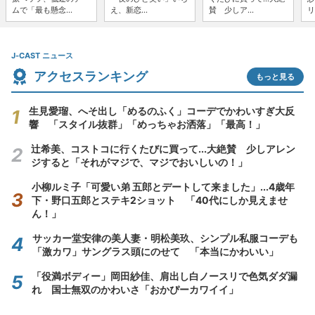
ムで「最も懸念...
え、新恋...
賛 少しア...
リ
J-CAST ニュース
アクセスランキング
もっと見る
生見愛瑠、へそ出し「めるのふく」コーデでかわいすぎ大反
響 「スタイル抜群」「めっちゃお洒落」「最高！」
辻希美、コストコに行くたびに買って...大絶賛 少しアレン
ジすると「それがマジで、マジでおいしいの！」
小柳ルミ子「可愛い弟 五郎とデートして来ました」...4歳年
下・野口五郎とステキ2ショット 「40代にしか見えませ
ん！」
サッカー堂安律の美人妻・明松美玖、シンプル私服コーデも
「激カワ」サングラス頭にのせて 「本当にかわいい」
「役満ボディー」岡田紗佳、肩出し白ノースリで色気ダダ漏
れ 国士無双のかわいさ「おかぴーカワイイ」