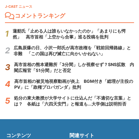
J-CAST ニュース
コメントランキング
蓮舫氏「止める人は誰もいなかったのか」「あまりにも愕
然」 高市首相「上空から合掌」巡る投稿を批判
広島原爆の日、小沢一郎氏が高市政権を「戦前回帰路線」と
非難 「この国は再び滅亡に向かいかねない」
高市首相の熊本避難所「3分間」しか視察せず？SNS拡散 内
閣広報官「51分間」だと否定
高市首相の被災地視察動画が炎上 BGM付き「総理が主役の
PV」に「政権プロパガンダ」批判
処分の東大教授が大学サイトに仕込んだ「不適切な言葉」と
は？ 各紙は「六四天安門」と報道も...大学側は説明拒否
コンテンツ
関連サイト