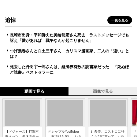
追悼
一覧を見る
長崎市出身・平和訴えた美輪明宏さん死去 ラストメッセージでも
訴え「愛があれば 戦争なんか起こりません」
つげ義春さんと白土三平さん カリスマ漫画家、二人の「違い」と
は？
死去した丹羽宇一郎さんは、経済界有数の読書家だった 『死ぬほ
ど読書』ベストセラーに
動画で見る
画像で見る
【ドジャース】打撃不
元カップルYouTuber
辻希美、コストコに行
「
振ベッツ、低迷のチー
「夜のひと笑い」いち
くたびに買って...大絶
紗