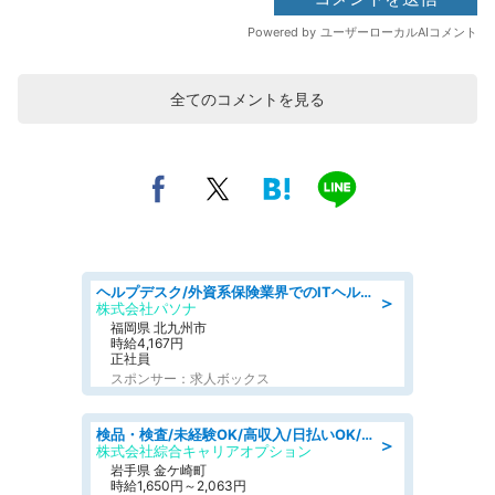
全てのコメントを見る
ヘルプデスク/外資系保険業界でのITヘルプデスク業務/駅近/即日勤務可/ヘルプデスク
＞
株式会社パソナ
福岡県 北九州市
時給4,167円
正社員
スポンサー：求人ボックス
検品・検査/未経験OK/高収入/日払いOK/交替制/20・30・40代活躍中
＞
株式会社綜合キャリアオプション
岩手県 金ケ崎町
時給1,650円～2,063円