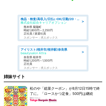
検品・検査/高収入/日払いOK/日勤/20・30・40代活躍中/製造 工場
＞
株式会社綜合キャリアオプション
熊本県 菊陽町
時給1,800円～2,250円
正社員 / 派遣社員
スポンサー：求人ボックス
アイリスト/桜井市/桜井駅/奈良県
＞
beautysalon Attra
奈良県 桜井市
時給1,200円～1,500円
正社員
スポンサー：求人ボックス
姉妹サイト
松のや「総菜クーポン」が8月12日15時で終
了に。「ロースかつ定食」500円は継続