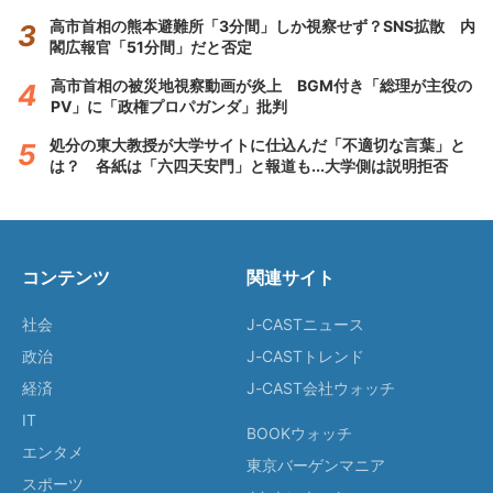
高市首相の熊本避難所「3分間」しか視察せず？SNS拡散 内
閣広報官「51分間」だと否定
高市首相の被災地視察動画が炎上 BGM付き「総理が主役の
PV」に「政権プロパガンダ」批判
処分の東大教授が大学サイトに仕込んだ「不適切な言葉」と
は？ 各紙は「六四天安門」と報道も...大学側は説明拒否
コンテンツ
関連サイト
社会
J-CASTニュース
政治
J-CASTトレンド
経済
J-CAST会社ウォッチ
IT
BOOKウォッチ
エンタメ
東京バーゲンマニア
スポーツ