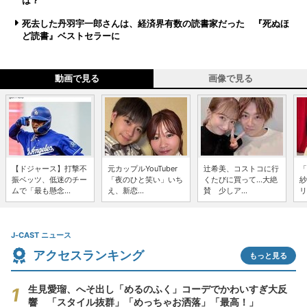
は？
死去した丹羽宇一郎さんは、経済界有数の読書家だった 『死ぬほ
ど読書』ベストセラーに
動画で見る
画像で見る
【ドジャース】打撃不
元カップルYouTuber
辻希美、コストコに行
「
振ベッツ、低迷のチー
「夜のひと笑い」いち
くたびに買って...大絶
紗
ムで「最も懸念...
え、新恋...
賛 少しア...
リ
J-CAST ニュース
アクセスランキング
もっと見る
生見愛瑠、へそ出し「めるのふく」コーデでかわいすぎ大反
響 「スタイル抜群」「めっちゃお洒落」「最高！」