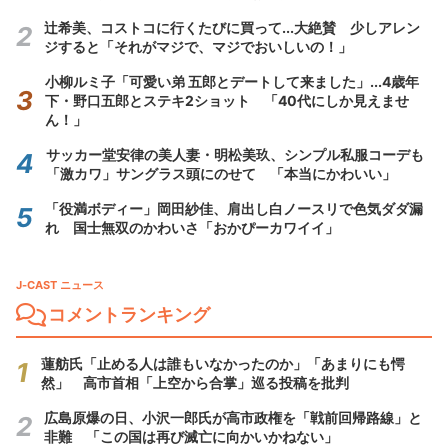
辻希美、コストコに行くたびに買って...大絶賛 少しアレン
ジすると「それがマジで、マジでおいしいの！」
小柳ルミ子「可愛い弟 五郎とデートして来ました」...4歳年
下・野口五郎とステキ2ショット 「40代にしか見えませ
ん！」
サッカー堂安律の美人妻・明松美玖、シンプル私服コーデも
「激カワ」サングラス頭にのせて 「本当にかわいい」
「役満ボディー」岡田紗佳、肩出し白ノースリで色気ダダ漏
れ 国士無双のかわいさ「おかぴーカワイイ」
J-CAST ニュース
コメントランキング
蓮舫氏「止める人は誰もいなかったのか」「あまりにも愕
然」 高市首相「上空から合掌」巡る投稿を批判
広島原爆の日、小沢一郎氏が高市政権を「戦前回帰路線」と
非難 「この国は再び滅亡に向かいかねない」