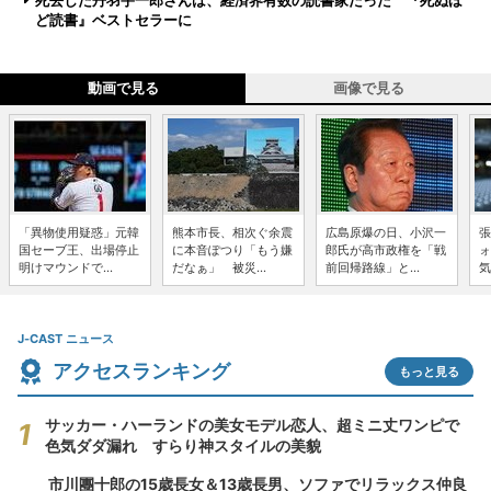
死去した丹羽宇一郎さんは、経済界有数の読書家だった 『死ぬほ
ど読書』ベストセラーに
動画で見る
画像で見る
「異物使用疑惑」元韓
熊本市長、相次ぐ余震
広島原爆の日、小沢一
張
国セーブ王、出場停止
に本音ぽつり「もう嫌
郎氏が高市政権を「戦
ォ
明けマウンドで...
だなぁ」 被災...
前回帰路線」と...
気
J-CAST ニュース
アクセスランキング
もっと見る
サッカー・ハーランドの美女モデル恋人、超ミニ丈ワンピで
色気ダダ漏れ すらり神スタイルの美貌
市川團十郎の15歳長女＆13歳長男、ソファでリラックス仲良