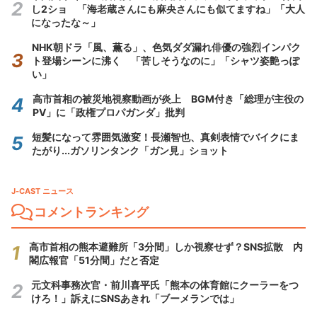
し2ショ 「海老蔵さんにも麻央さんにも似てますね」「大人
になったな～」
NHK朝ドラ「風、薫る」、色気ダダ漏れ俳優の強烈インパク
ト登場シーンに沸く 「苦しそうなのに」「シャツ姿艶っぽ
い」
高市首相の被災地視察動画が炎上 BGM付き「総理が主役の
PV」に「政権プロパガンダ」批判
短髪になって雰囲気激変！長瀬智也、真剣表情でバイクにま
たがり...ガソリンタンク「ガン見」ショット
J-CAST ニュース
コメントランキング
高市首相の熊本避難所「3分間」しか視察せず？SNS拡散 内
閣広報官「51分間」だと否定
元文科事務次官・前川喜平氏「熊本の体育館にクーラーをつ
けろ！」訴えにSNSあきれ「ブーメランでは」