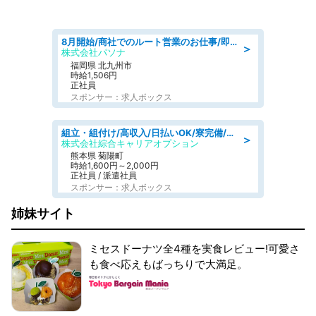
8月開始/商社でのルート営業のお仕事/即日勤務可/車通勤可/営業
＞
株式会社パソナ
福岡県 北九州市
時給1,506円
正社員
スポンサー：求人ボックス
組立・組付け/高収入/日払いOK/寮完備/交替制/20・30・40代活躍中
＞
株式会社綜合キャリアオプション
熊本県 菊陽町
時給1,600円～2,000円
正社員 / 派遣社員
スポンサー：求人ボックス
姉妹サイト
ミセスドーナツ全4種を実食レビュー!可愛さ
も食べ応えもばっちりで大満足。