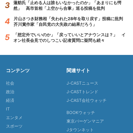
蓮舫氏「止める人は誰もいなかったのか」「あまりにも愕
然」 高市首相「上空から合掌」巡る投稿を批判
片山さつき財務相「失われた28年を取り戻す」投稿に批判
芥川賞作家「自民党の大失政の結果だろう」
「想定外でいいのか」「戻っていいとアナウンスは？」 イ
オン社長会見でのしつこい記者質問に疑問も続々
コンテンツ
関連サイト
社会
J-CASTニュース
政治
J-CASTトレンド
経済
J-CAST会社ウォッチ
IT
BOOKウォッチ
エンタメ
東京バーゲンマニア
スポーツ
Jタウンネット