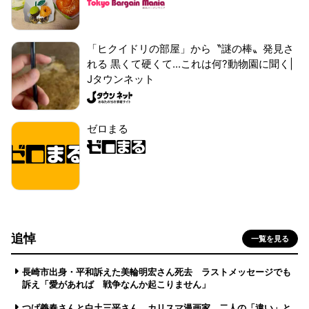
「ヒクイドリの部屋」から〝謎の棒〟発見さ
れる 黒くて硬くて...これは何?動物園に聞く|
Jタウンネット
ゼロまる
追悼
一覧を見る
長崎市出身・平和訴えた美輪明宏さん死去 ラストメッセージでも
訴え「愛があれば 戦争なんか起こりません」
つげ義春さんと白土三平さん カリスマ漫画家、二人の「違い」と