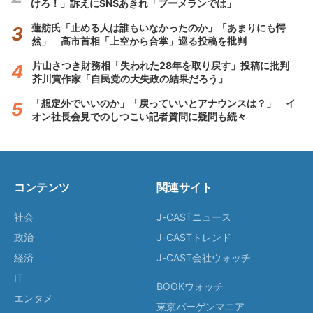
けろ！」訴えにSNSあきれ「ブーメランでは」
蓮舫氏「止める人は誰もいなかったのか」「あまりにも愕
然」 高市首相「上空から合掌」巡る投稿を批判
片山さつき財務相「失われた28年を取り戻す」投稿に批判
芥川賞作家「自民党の大失政の結果だろう」
「想定外でいいのか」「戻っていいとアナウンスは？」 イ
オン社長会見でのしつこい記者質問に疑問も続々
コンテンツ
関連サイト
社会
J-CASTニュース
政治
J-CASTトレンド
経済
J-CAST会社ウォッチ
IT
BOOKウォッチ
エンタメ
東京バーゲンマニア