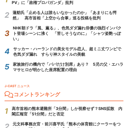
PV」に「政権プロパガンダ」批判
蓮舫氏「止める人は誰もいなかったのか」「あまりにも愕
然」 高市首相「上空から合掌」巡る投稿を批判
NHK朝ドラ「風、薫る」、色気ダダ漏れ俳優の強烈インパク
ト登場シーンに沸く 「苦しそうなのに」「シャツ姿艶っぽ
い」
サッカー・ハーランドの美女モデル恋人、超ミニ丈ワンピで
色気ダダ漏れ すらり神スタイルの美貌
家族旅行の機内で「パパだけ別席」あり？ 5児の父・エハラ
マサヒロが明かした座席配置の理由
J-CAST ニュース
コメントランキング
高市首相の熊本避難所「3分間」しか視察せず？SNS拡散 内
閣広報官「51分間」だと否定
元文科事務次官・前川喜平氏「熊本の体育館にクーラーをつ