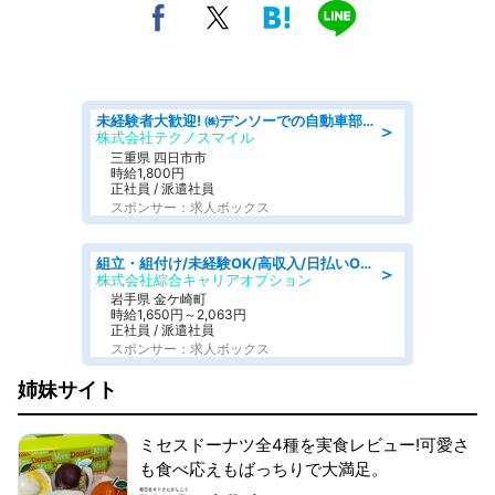
未経験者大歓迎! ㈱デンソーでの自動車部品の組立作業 denso aichi
＞
株式会社テクノスマイル
三重県 四日市市
時給1,800円
正社員 / 派遣社員
スポンサー：求人ボックス
組立・組付け/未経験OK/高収入/日払いOK/交替制/20・30・40代活躍中
＞
株式会社綜合キャリアオプション
岩手県 金ケ崎町
時給1,650円～2,063円
正社員 / 派遣社員
スポンサー：求人ボックス
姉妹サイト
ミセスドーナツ全4種を実食レビュー!可愛さ
も食べ応えもばっちりで大満足。