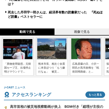
は？
死去した丹羽宇一郎さんは、経済界有数の読書家だった 『死ぬほ
ど読書』ベストセラーに
動画で見る
画像で見る
「異物使用疑惑」元韓
熊本市長、相次ぐ余震
広島原爆の日、小沢一
張
国セーブ王、出場停止
に本音ぽつり「もう嫌
郎氏が高市政権を「戦
ォ
明けマウンドで...
だなぁ」 被災...
前回帰路線」と...
気
J-CAST ニュース
アクセスランキング
もっと見る
高市首相の被災地視察動画が炎上 BGM付き「総理が主役の