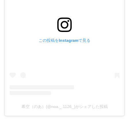
この投稿をInstagramで見る
希空（のあ）(@noa._.1126_)がシェアした投稿