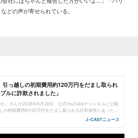
社にはちゃんと報告した方がいいよ...」「バリ
る！」などの声が寄せられている。
er、引っ越しの初期費用約120万円をだまし取られ
ンプルに詐欺されました」
ふかわ。さんが2026年6月28日、公式YouTubeチャンネルに公開
しの初期費用約120万円をだまし取られる詐欺被害にあったと
介された不動産会社社長を信じたものの...「【破産】詐欺に遭
J-CASTニュース
します。」と題した動画でふかわ。さんは、友人のりょうた
「シンプルに詐欺されました」と伝えた。事の発端は4月半