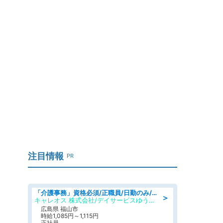
注目情報
PR
「介護事務」資格必須/正職員/日勤のみ/デイサービス
＞
キャレオス 株式会社/デイサービスゆうゆう南本庄
広島県 福山市
時給1,085円～1,115円
正社員