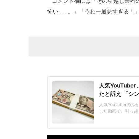
コメント欄には「その引越し業者の会
怖い......。」「うわー最悪すぎ
人気YouTub
たと訴え 「シ
人気YouTuberの
した動画で、引っ越
報告した。知人に紹
いました。全部説明
さんとともに登場し
ば。ふかわ