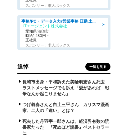
スポンサー：求人ボックス
事務/PC・データ入力/営業事務 日勤 土日休み 残業少なめ 車通勤OK 総合事務
＞
UTエージェント株式会社
愛知県 清須市
時給1,280円～
正社員
スポンサー：求人ボックス
追悼
一覧を見る
長崎市出身・平和訴えた美輪明宏さん死去
ラストメッセージでも訴え「愛があれば 戦
争なんか起こりません」
つげ義春さんと白土三平さん カリスマ漫画
家、二人の「違い」とは？
死去した丹羽宇一郎さんは、経済界有数の読
書家だった 『死ぬほど読書』ベストセラー
に