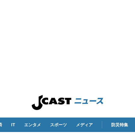
済
IT
エンタメ
スポーツ
メディア
防災特集