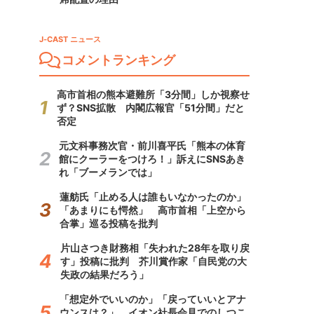
J-CAST ニュース
コメントランキング
高市首相の熊本避難所「3分間」しか視察せ
ず？SNS拡散 内閣広報官「51分間」だと
否定
元文科事務次官・前川喜平氏「熊本の体育
館にクーラーをつけろ！」訴えにSNSあき
れ「ブーメランでは」
蓮舫氏「止める人は誰もいなかったのか」
「あまりにも愕然」 高市首相「上空から
合掌」巡る投稿を批判
片山さつき財務相「失われた28年を取り戻
す」投稿に批判 芥川賞作家「自民党の大
失政の結果だろう」
「想定外でいいのか」「戻っていいとアナ
ウンスは？」 イオン社長会見でのしつこ