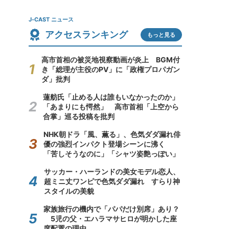
J-CAST ニュース
アクセスランキング
もっと見る
高市首相の被災地視察動画が炎上 BGM付
き「総理が主役のPV」に「政権プロパガン
ダ」批判
蓮舫氏「止める人は誰もいなかったのか」
「あまりにも愕然」 高市首相「上空から
合掌」巡る投稿を批判
NHK朝ドラ「風、薫る」、色気ダダ漏れ俳
優の強烈インパクト登場シーンに沸く
「苦しそうなのに」「シャツ姿艶っぽい」
サッカー・ハーランドの美女モデル恋人、
超ミニ丈ワンピで色気ダダ漏れ すらり神
スタイルの美貌
家族旅行の機内で「パパだけ別席」あり？
5児の父・エハラマサヒロが明かした座
席配置の理由