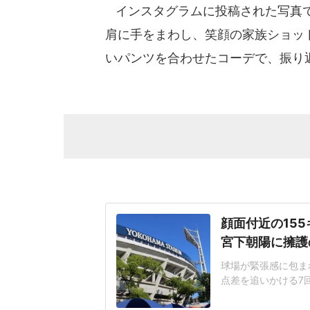
インスタグラムに投稿された写真で
肩に手をまわし、笑顔の家族ショッ
いパンツを合わせたコーデで、振り
顔面付近の15
宮下朝陽に擁護
球場が緊張感に包まれ
点差を追いかける7
じた155キロ直球
ヘルメットを叩きつ