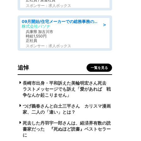
スポンサー：求人ボックス
09月開始/住宅メーカーでの総務事務のお仕事/駅近/車通勤可/一般事務/人事労務
＞
株式会社パソナ
兵庫県 加古川市
時給1,550円
正社員
スポンサー：求人ボックス
追悼
一覧を見る
長崎市出身・平和訴えた美輪明宏さん死去
ラストメッセージでも訴え「愛があれば 戦
争なんか起こりません」
つげ義春さんと白土三平さん カリスマ漫画
家、二人の「違い」とは？
死去した丹羽宇一郎さんは、経済界有数の読
書家だった 『死ぬほど読書』ベストセラー
に