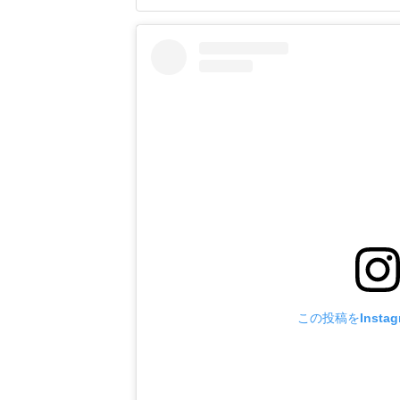
日は両チームが2死
に死球を受けた。内
この投稿をInsta