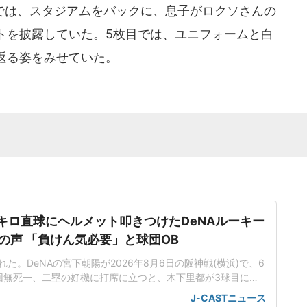
は、スタジアムをバックに、息子がロクソさんの
トを披露していた。5枚目では、ユニフォームと白
返る姿をみせていた。
5キロ直球にヘルメット叩きつけたDeNAルーキー
の声 「負けん気必要」と球団OB
た。DeNAの宮下朝陽が2026年8月6日の阪神戦(横浜)で、6
回無死一、二塁の好機に打席に立つと、木下里都が3球目に投
が顔面付近へ。もんどり打ってよけた宮下は怒りの表情を見せて
J-CASTニュース
けた。「熱くなってしまった部分があったのでしょう」前日5