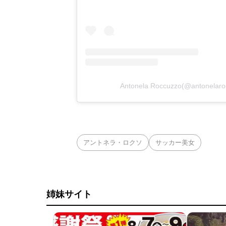
Antonela Roccuzzo(@anton
アントネラ・ロクソ
サッカー美女
姉妹サイト