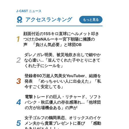
J-CAST ニュース
アクセスランキング
もっと見る
顔面付近の155キロ直球にヘルメット叩き
つけたDeNAルーキー宮下朝陽に擁護の
声 「負けん気必要」と球団OB
ダレノガレ明美、被災地炊き出しで細やか
な心遣い...「並んでくれた子やとりにきて
くれた子にシールを」
登録者60万超人気美女YouTuber、結婚を
発表 「めっちゃいい人に出会えた」「私
今すごく安定してる」
電撃トレードの巨人・リチャード、ソフト
バンク・秋広優人の存在感薄れ...「他球団
の方が出場機会ある」の声が
女子ゴルフの鶴岡果恋、オリックスのイケ
メン夫から貴重プレゼントに喜び 「感動
をありがとう！！」