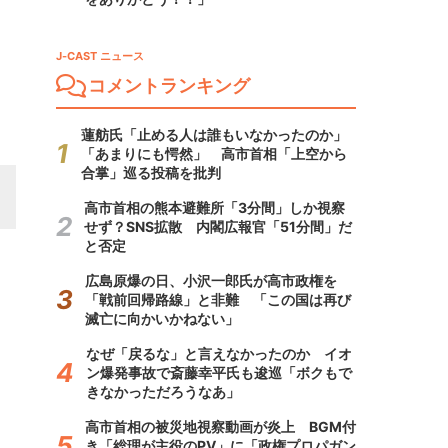
J-CAST ニュース
コメントランキング
蓮舫氏「止める人は誰もいなかったのか」
「あまりにも愕然」 高市首相「上空から
合掌」巡る投稿を批判
高市首相の熊本避難所「3分間」しか視察
せず？SNS拡散 内閣広報官「51分間」だ
と否定
広島原爆の日、小沢一郎氏が高市政権を
「戦前回帰路線」と非難 「この国は再び
滅亡に向かいかねない」
なぜ「戻るな」と言えなかったのか イオ
ン爆発事故で斎藤幸平氏も逡巡「ボクもで
きなかっただろうなあ」
高市首相の被災地視察動画が炎上 BGM付
き「総理が主役のPV」に「政権プロパガン