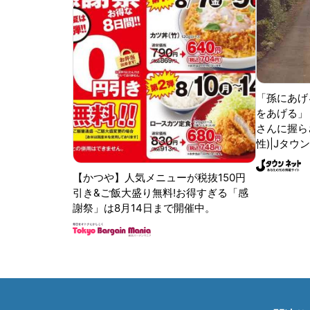
「孫にあげ
をあげる」
さんに握ら
性)|Jタウ
【かつや】人気メニューが税抜150円
引き&ご飯大盛り無料!お得すぎる「感
謝祭」は8月14日まで開催中。