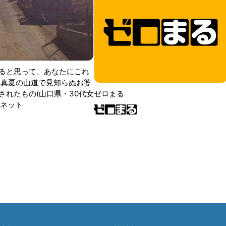
ると思って、あなたにこれ
 真夏の山道で見知らぬお婆
されたもの(山口県・30代女
ゼロまる
ンネット