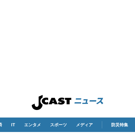
済
IT
エンタメ
スポーツ
メディア
防災特集