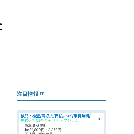
に
注目情報
PR
検品・検査/高収入/日払いOK/寮費無料/日勤/20・30・40代活躍中
＞
株式会社綜合キャリアオプション
熊本県 菊陽町
時給1,800円～2,250円
正社員 / 派遣社員