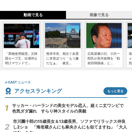
動画で見る
画像で見る
「異物使用疑惑」元韓
熊本市長、相次ぐ余震
広島原爆の日、小沢一
張
国セーブ王、出場停止
に本音ぽつり「もう嫌
郎氏が高市政権を「戦
ォ
明けマウンドで...
だなぁ」 被災...
前回帰路線」と...
気
J-CAST ニュース
アクセスランキング
もっと見る
サッカー・ハーランドの美女モデル恋人、超ミニ丈ワンピで
色気ダダ漏れ すらり神スタイルの美貌
市川團十郎の15歳長女＆13歳長男、ソファでリラックス仲良
し2ショ 「海老蔵さんにも麻央さんにも似てますね」「大人