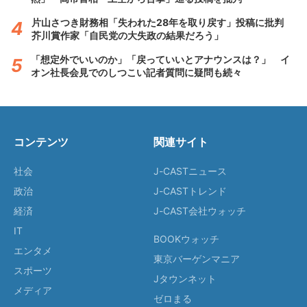
片山さつき財務相「失われた28年を取り戻す」投稿に批判
芥川賞作家「自民党の大失政の結果だろう」
「想定外でいいのか」「戻っていいとアナウンスは？」 イ
オン社長会見でのしつこい記者質問に疑問も続々
コンテンツ
関連サイト
社会
J-CASTニュース
政治
J-CASTトレンド
経済
J-CAST会社ウォッチ
IT
BOOKウォッチ
エンタメ
東京バーゲンマニア
スポーツ
Jタウンネット
メディア
ゼロまる