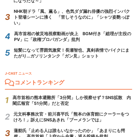
になったな～」
NHK朝ドラ「風、薫る」、色気ダダ漏れ俳優の強烈インパク
ト登場シーンに沸く 「苦しそうなのに」「シャツ姿艶っぽ
い」
高市首相の被災地視察動画が炎上 BGM付き「総理が主役の
PV」に「政権プロパガンダ」批判
短髪になって雰囲気激変！長瀬智也、真剣表情でバイクにま
たがり...ガソリンタンク「ガン見」ショット
J-CAST ニュース
コメントランキング
高市首相の熊本避難所「3分間」しか視察せず？SNS拡散 内
閣広報官「51分間」だと否定
元文科事務次官・前川喜平氏「熊本の体育館にクーラーをつ
けろ！」訴えにSNSあきれ「ブーメランでは」
蓮舫氏「止める人は誰もいなかったのか」「あまりにも愕
然」 高市首相「上空から合掌」巡る投稿を批判