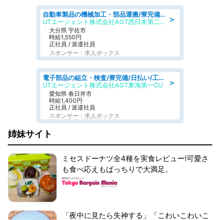
自動車製品の機械加工・部品運搬/寮完備/日払い/工場・製造
＞
UTエージェント株式会社AGT西日本第二CU
大分県 宇佐市
時給1,550円
正社員 / 派遣社員
スポンサー：求人ボックス
電子部品の組立・検査/寮完備/日払い/工場・製造
＞
UTエージェント株式会社AGT東海第一CU
愛知県 春日井市
時給1,400円
正社員 / 派遣社員
スポンサー：求人ボックス
姉妹サイト
ミセスドーナツ全4種を実食レビュー!可愛さ
も食べ応えもばっちりで大満足。
「夜中に見たら失神する」「こわいこわいこ