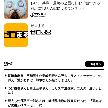
わい」 兵庫・尼崎の公園に佇む〝謎すぎる
顔〟に1.3万人戦慄|Jタウンネット
ゼロまる
追悼
一覧を見る
長崎市出身・平和訴えた美輪明宏さん死去 ラストメッセージでも
訴え「愛があれば 戦争なんか起こりません」
つげ義春さんと白土三平さん カリスマ漫画家、二人の「違い」と
は？
死去した丹羽宇一郎さんは、経済界有数の読書家だった 『死ぬほ
ど読書』ベストセラーに