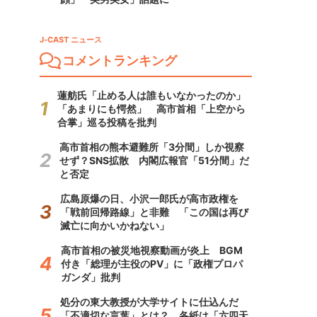
J-CAST ニュース
コメントランキング
蓮舫氏「止める人は誰もいなかったのか」
「あまりにも愕然」 高市首相「上空から
合掌」巡る投稿を批判
高市首相の熊本避難所「3分間」しか視察
せず？SNS拡散 内閣広報官「51分間」だ
と否定
広島原爆の日、小沢一郎氏が高市政権を
「戦前回帰路線」と非難 「この国は再び
滅亡に向かいかねない」
高市首相の被災地視察動画が炎上 BGM
付き「総理が主役のPV」に「政権プロパ
ガンダ」批判
処分の東大教授が大学サイトに仕込んだ
「不適切な言葉」とは？ 各紙は「六四天