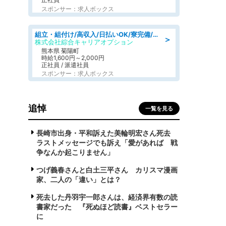
スポンサー：求人ボックス
組立・組付け/高収入/日払いOK/寮完備/交替制/20・30・40代活躍中
＞
株式会社綜合キャリアオプション
熊本県 菊陽町
時給1,600円～2,000円
正社員 / 派遣社員
スポンサー：求人ボックス
追悼
一覧を見る
長崎市出身・平和訴えた美輪明宏さん死去
ラストメッセージでも訴え「愛があれば 戦
争なんか起こりません」
つげ義春さんと白土三平さん カリスマ漫画
家、二人の「違い」とは？
死去した丹羽宇一郎さんは、経済界有数の読
書家だった 『死ぬほど読書』ベストセラー
に