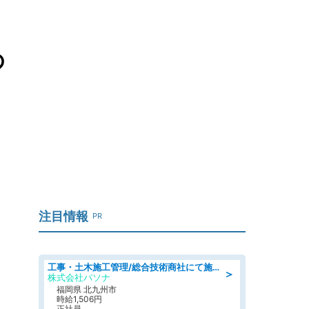
の
注目情報
PR
工事・土木施工管理/総合技術商社にて施工管理のお仕事/即日勤務可/車通勤可/工事・土木施工管理/生産・品質管理
＞
株式会社パソナ
福岡県 北九州市
時給1,506円
正社員