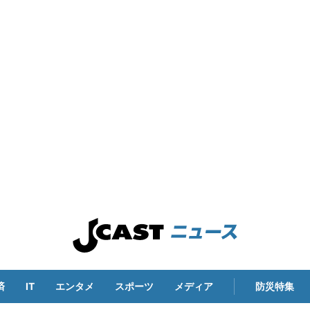
済
IT
エンタメ
スポーツ
メディア
防災特集