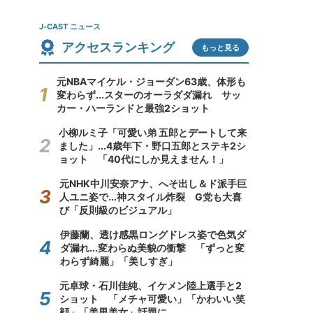
J-CAST ニュース
アクセスランキング
もっと見る
元NBAマイケル・ジョーダン63歳、体形も
変わらず...スターのオーラダダ漏れ サッ
カー・ハーランドと最強2ショット
小柳ルミ子「可愛い弟 五郎とデートして来
ました」...4歳年下・野口五郎とステキ2シ
ョット 「40代にしか見えません！」
元NHK中川安奈アナ、へそ出し＆ド派手巨
人ユニ姿で...神スタイル炸裂 G党も大喜
び「反則級のビジュアル」
伊藤蘭、透け感黒ロングドレス姿で色気ダ
ダ漏れ...変わらぬ美貌の衝撃 「ずっと変
わらず綺麗」「美しすぎ」
元卓球・石川佳純、イケメン陸上選手と2
ショット 「メチャ可愛い」「かわいい笑
顔」「美男美女」話題に