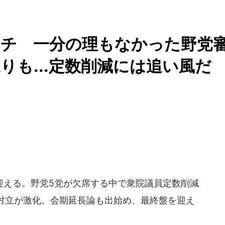
ッチ 一分の理もなかった野党
りも...定数削減には追い風だ
を迎える。野党5党が欠席する中で衆院議員定数削減
対立が激化。会期延長論も出始め、最終盤を迎え