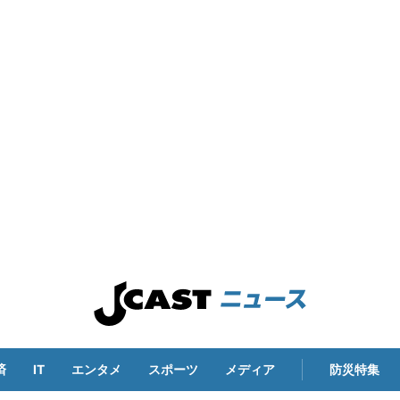
済
IT
エンタメ
スポーツ
メディア
防災特集