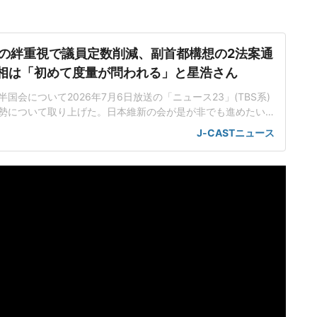
の絆重視で議員定数削減、副首都構想の2法案通
市首相は「初めて度量が問われる」と星浩さん
国会について2026年7月6日放送の「ニュース23」(TBS系)
勢について取り上げた。日本維新の会が是が非でも進めたい
都構想に対して高市首相はどう向き合うのか。「これまでの
J-CASTニュース
った現象が起き始めている」ジャーナリストの星浩さんは、
国会では見られなかった現象が起き始めている」と話す。
協力関係を維