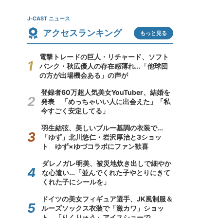
J-CAST ニュース
アクセスランキング
もっと見る
電撃トレードの巨人・リチャード、ソフト
バンク・秋広優人の存在感薄れ...「他球団
の方が出場機会ある」の声が
登録者60万超人気美女YouTuber、結婚を
発表 「めっちゃいい人に出会えた」「私
今すごく安定してる」
羽生結弦、美しいブルー基調の衣装で...
「ゆず」北川悠仁・岩沢厚治と3ショッ
ト ゆず×ゆづコラボにファン歓喜
ダレノガレ明美、被災地炊き出しで細やか
な心遣い...「並んでくれた子やとりにきて
くれた子にシールを」
ドイツの美女フィギュア選手、JK風制服＆
ルーズソックス衣装で「激カワ」ショッ
ト 「りくりゅう」アイスショーで