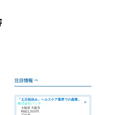
審
注目情報
PR
「土日祝休み」ヘルスケア業界での産業保健師業務/看護師/高時給/要資格:正看護師
＞
株式会社パソナ
大阪府 大阪市
時給2,300円
正社員