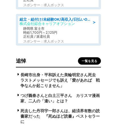
スポンサー：求人ボックス
組立・組付け/未経験OK/高収入/日払いOK/交替制/20・30・40代活躍中
＞
株式会社綜合キャリアオプション
静岡県 富士市
時給1,700円～2,125円
正社員 / 派遣社員
スポンサー：求人ボックス
追悼
一覧を見る
長崎市出身・平和訴えた美輪明宏さん死去
ラストメッセージでも訴え「愛があれば 戦
争なんか起こりません」
つげ義春さんと白土三平さん カリスマ漫画
家、二人の「違い」とは？
死去した丹羽宇一郎さんは、経済界有数の読
書家だった 『死ぬほど読書』ベストセラー
に