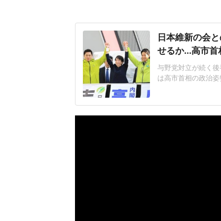
日本維新の会と
せるか...高
与野党対立が続く後半
は高市首相の政治姿
議員定数削減と副首
国会では見られなか
「あまりこれまでの
「高市さんは維新と