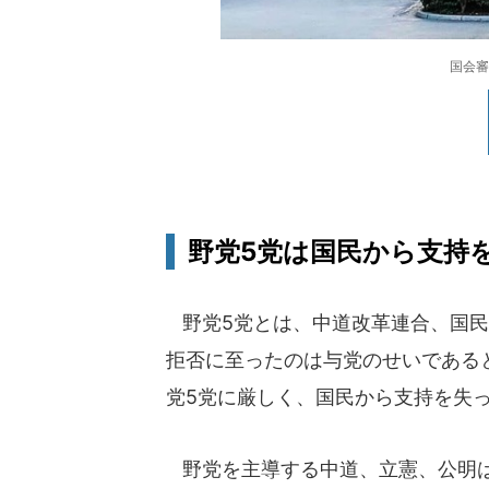
国会審
野党5党は国民から支持
野党5党とは、中道改革連合、国民
拒否に至ったのは与党のせいである
党5党に厳しく、国民から支持を失
野党を主導する中道、立憲、公明は