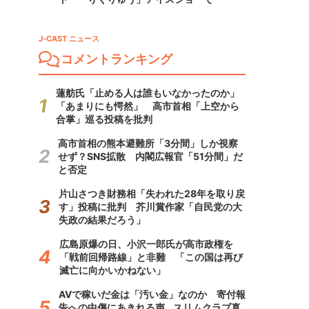
J-CAST ニュース
コメントランキング
蓮舫氏「止める人は誰もいなかったのか」
「あまりにも愕然」 高市首相「上空から
合掌」巡る投稿を批判
高市首相の熊本避難所「3分間」しか視察
せず？SNS拡散 内閣広報官「51分間」だ
と否定
片山さつき財務相「失われた28年を取り戻
す」投稿に批判 芥川賞作家「自民党の大
失政の結果だろう」
広島原爆の日、小沢一郎氏が高市政権を
「戦前回帰路線」と非難 「この国は再び
滅亡に向かいかねない」
AVで稼いだ金は「汚い金」なのか 寄付報
告への中傷にあきれる声...スリムクラブ真