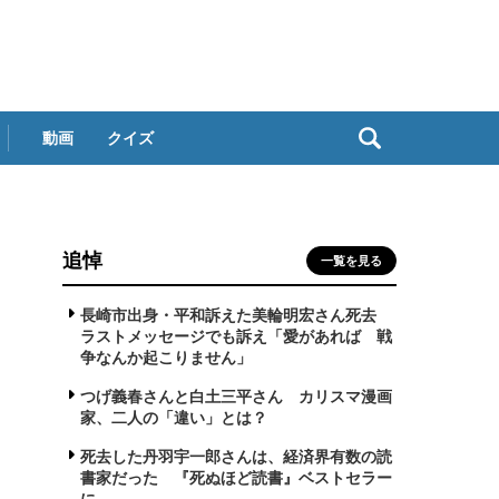
動画
クイズ
追悼
一覧を見る
長崎市出身・平和訴えた美輪明宏さん死去
ラストメッセージでも訴え「愛があれば 戦
争なんか起こりません」
つげ義春さんと白土三平さん カリスマ漫画
家、二人の「違い」とは？
死去した丹羽宇一郎さんは、経済界有数の読
書家だった 『死ぬほど読書』ベストセラー
に