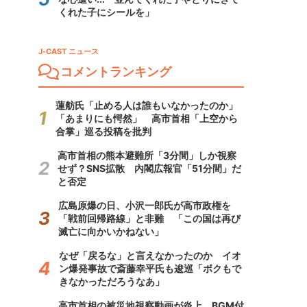
くれた子にシールを」
J-CAST ニュース
コメントランキング
蓮舫氏「止める人は誰もいなかったのか」
「あまりにも愕然」 高市首相「上空から
合掌」巡る投稿を批判
高市首相の熊本避難所「3分間」しか視察
せず？SNS拡散 内閣広報官「51分間」だ
と否定
広島原爆の日、小沢一郎氏が高市政権を
「戦前回帰路線」と非難 「この国は再び
滅亡に向かいかねない」
なぜ「戻るな」と言えなかったのか イオ
ン爆発事故で斎藤幸平氏も逡巡「ボクもで
きなかっただろうなあ」
高市首相の被災地視察動画が炎上 BGM付