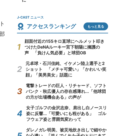
J-CAST ニュース
ト
アクセスランキング
もっと見る
部
顔面付近の155キロ直球にヘルメット叩き
つけたDeNAルーキー宮下朝陽に擁護の
声 「負けん気必要」と球団OB
元卓球・石川佳純、イケメン陸上選手と2
ショット 「メチャ可愛い」「かわいい笑
顔」「美男美女」話題に
電撃トレードの巨人・リチャード、ソフト
バンク・秋広優人の存在感薄れ...「他球団
の方が出場機会ある」の声が
女子ゴルフの金沢志奈、肩出し白ノースリ
姿に反響...「可愛いにも程がある」 ゴル
フウェア姿と雰囲気変わって
ダレノガレ明美、被災地炊き出しで細やか
な心遣い...「並んでくれた子やとりにきて