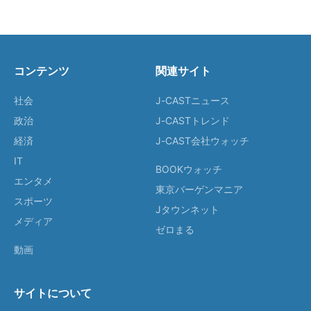
コンテンツ
関連サイト
社会
J-CASTニュース
政治
J-CASTトレンド
経済
J-CAST会社ウォッチ
IT
BOOKウォッチ
エンタメ
東京バーゲンマニア
スポーツ
Jタウンネット
メディア
ゼロまる
動画
サイトについて