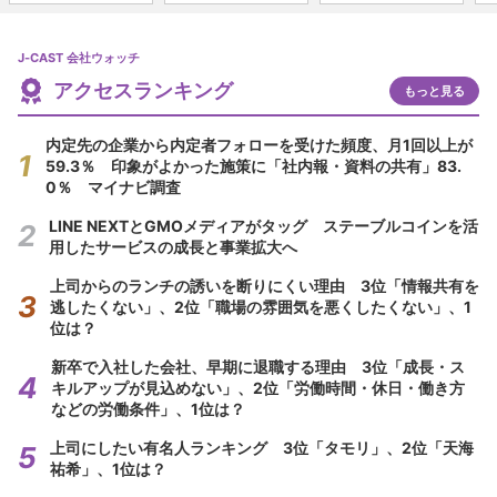
J-CAST 会社ウォッチ
アクセスランキング
もっと見る
内定先の企業から内定者フォローを受けた頻度、月1回以上が
59.3％ 印象がよかった施策に「社内報・資料の共有」83.
0％ マイナビ調査
LINE NEXTとGMOメディアがタッグ ステーブルコインを活
用したサービスの成長と事業拡大へ
上司からのランチの誘いを断りにくい理由 3位「情報共有を
逃したくない」、2位「職場の雰囲気を悪くしたくない」、1
位は？
新卒で入社した会社、早期に退職する理由 3位「成長・ス
キルアップが見込めない」、2位「労働時間・休日・働き方
などの労働条件」、1位は？
上司にしたい有名人ランキング 3位「タモリ」、2位「天海
祐希」、1位は？