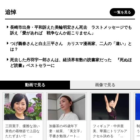
追悼
一覧を見る
長崎市出身・平和訴えた美輪明宏さん死去 ラストメッセージでも
訴え「愛があれば 戦争なんか起こりません」
つげ義春さんと白土三平さん カリスマ漫画家、二人の「違い」と
は？
死去した丹羽宇一郎さんは、経済界有数の読書家だった 『死ぬほ
ど読書』ベストセラーに
動画で見る
画像で見る
三田寛子、優雅な淡い
加藤茶の45歳年下
フィギュア・中井亜
制
黄色の着物姿で上品な
妻・綾菜、「美文字」
美、華麗にトリプルア
う
たたずまいで ...
手書き勉強ノート...
クセル決める 「...
一