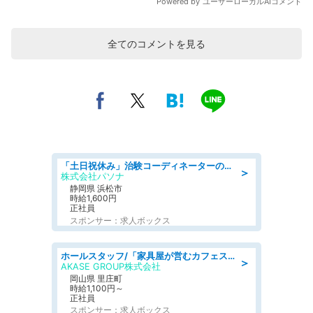
全てのコメントを見る
「土日祝休み」治験コーディネーターのお仕事/未経験OK
＞
株式会社パソナ
静岡県 浜松市
時給1,600円
正社員
スポンサー：求人ボックス
ホールスタッフ/「家具屋が営むカフェスタッフ!」週2日～OK!嬉しいまかない付き/岡山県/浅口郡里庄町
＞
AKASE GROUP株式会社
岡山県 里庄町
時給1,100円～
正社員
スポンサー：求人ボックス