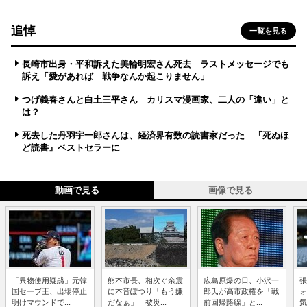
追悼
一覧を見る
長崎市出身・平和訴えた美輪明宏さん死去 ラストメッセージでも
訴え「愛があれば 戦争なんか起こりません」
つげ義春さんと白土三平さん カリスマ漫画家、二人の「違い」と
は？
死去した丹羽宇一郎さんは、経済界有数の読書家だった 『死ぬほ
ど読書』ベストセラーに
動画で見る
画像で見る
「異物使用疑惑」元韓
熊本市長、相次ぐ余震
広島原爆の日、小沢一
張
国セーブ王、出場停止
に本音ぽつり「もう嫌
郎氏が高市政権を「戦
ォ
明けマウンドで...
だなぁ」 被災...
前回帰路線」と...
気