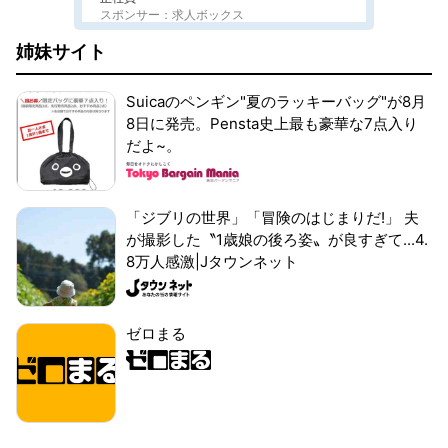
スポンサー：求人ボックス
姉妹サイト
Suicaのペンギン"夏のラッキーバッグ"が8月
8日に発売。Pensta史上最も豪華な7点入り
だよ~。
「ジブリの世界」「冒険のはじまりだ!」 夫
が撮影した〝1歳娘の後ろ姿〟が良すぎて...4.
8万人感激|Jタウンネット
ゼロまる