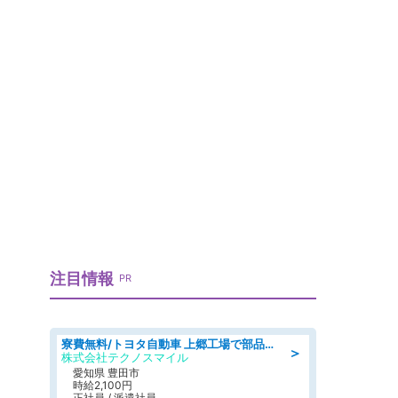
注目情報
PR
寮費無料/トヨタ自動車 上郷工場で部品の組立製造/tutumi
＞
株式会社テクノスマイル
愛知県 豊田市
時給2,100円
正社員 / 派遣社員