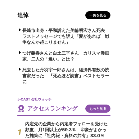
追悼
一覧を見る
長崎市出身・平和訴えた美輪明宏さん死去
ラストメッセージでも訴え「愛があれば 戦
争なんか起こりません」
つげ義春さんと白土三平さん カリスマ漫画
家、二人の「違い」とは？
死去した丹羽宇一郎さんは、経済界有数の読
書家だった 『死ぬほど読書』ベストセラー
に
J-CAST 会社ウォッチ
アクセスランキング
もっと見る
内定先の企業から内定者フォローを受けた
頻度、月1回以上が59.3％ 印象がよかっ
た施策に「社内報・資料の共有」83.0％