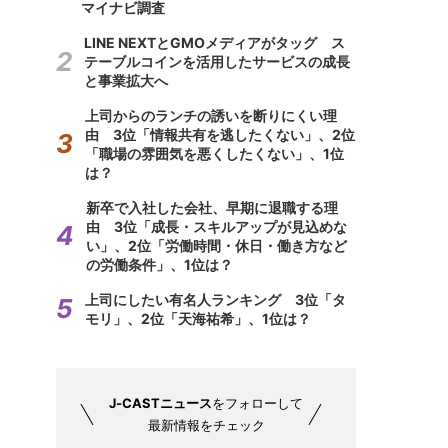
マイナビ調査
LINE NEXTとGMOメディアがタッグ ス
テーブルコインを活用したサービスの成長
と事業拡大へ
上司からのランチの誘いを断りにくい理
由 3位「情報共有を逃したくない」、2位
「職場の雰囲気を悪くしたくない」、1位
は？
新卒で入社した会社、早期に退職する理
由 3位「成長・スキルアップが見込めな
い」、2位「労働時間・休日・働き方など
の労働条件」、1位は？
上司にしたい有名人ランキング 3位「タ
モリ」、2位「天海祐希」、1位は？
J-CASTニュース
をフォローして
最新情報をチェック