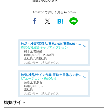
間違いのない選択
Amazonで詳しく見る
by
G-Tools
検品・検査/高収入/日払いOK/日勤/20・30・40代活躍中/製造 工場
＞
株式会社綜合キャリアオプション
熊本県 菊陽町
時給1,800円～2,250円
正社員 / 派遣社員
スポンサー：求人ボックス
検査/検品/ライン作業 日勤 土日休み 力仕事ほぼなし 座り作業メイン 検品·検査
＞
UTエージェント株式会社
岐阜県 羽島市
時給1,300円～
正社員
スポンサー：求人ボックス
姉妹サイト