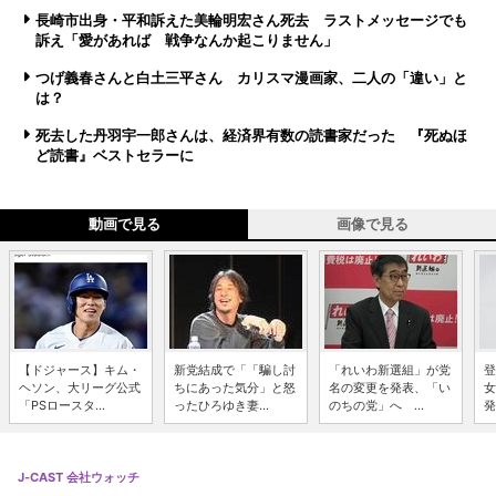
長崎市出身・平和訴えた美輪明宏さん死去 ラストメッセージでも
訴え「愛があれば 戦争なんか起こりません」
つげ義春さんと白土三平さん カリスマ漫画家、二人の「違い」と
は？
死去した丹羽宇一郎さんは、経済界有数の読書家だった 『死ぬほ
ど読書』ベストセラーに
動画で見る
画像で見る
【ドジャース】キム・
新党結成で「「騙し討
「れいわ新選組」が党
登
ヘソン、大リーグ公式
ちにあった気分」と怒
名の変更を発表、「い
女
「PSロースタ...
ったひろゆき妻...
のちの党」へ ...
発
J-CAST 会社ウォッチ