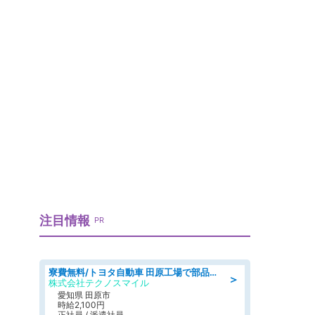
注目情報
PR
寮費無料/トヨタ自動車 田原工場で部品の組立製造/tutumi
＞
株式会社テクノスマイル
愛知県 田原市
時給2,100円
正社員 / 派遣社員