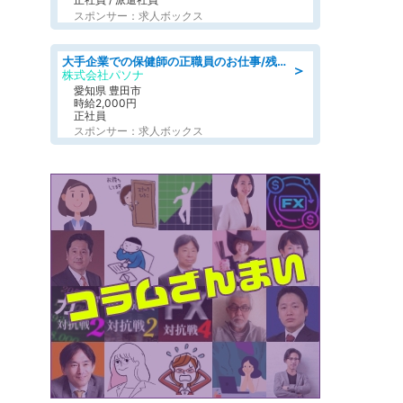
スポンサー：求人ボックス
大手企業での保健師の正職員のお仕事/残業なし/要資格:保健師
＞
株式会社パソナ
愛知県 豊田市
時給2,000円
正社員
スポンサー：求人ボックス