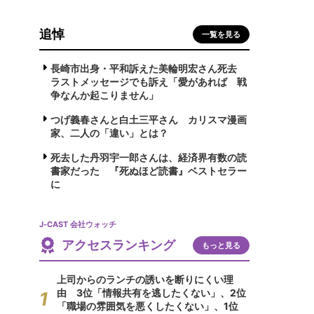
追悼
一覧を見る
長崎市出身・平和訴えた美輪明宏さん死去
ラストメッセージでも訴え「愛があれば 戦
争なんか起こりません」
つげ義春さんと白土三平さん カリスマ漫画
家、二人の「違い」とは？
死去した丹羽宇一郎さんは、経済界有数の読
書家だった 『死ぬほど読書』ベストセラー
に
J-CAST 会社ウォッチ
アクセスランキング
もっと見る
上司からのランチの誘いを断りにくい理
由 3位「情報共有を逃したくない」、2位
「職場の雰囲気を悪くしたくない」、1位