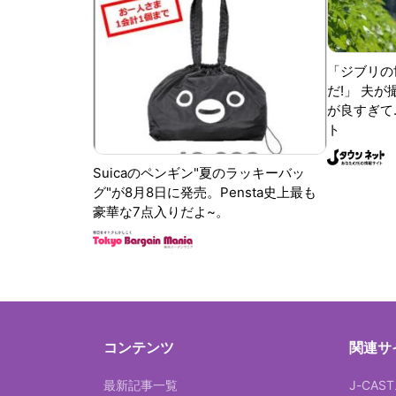
「ジブリの
だ!」 夫
が良すぎて.
ト
Suicaのペンギン"夏のラッキーバッ
グ"が8月8日に発売。Pensta史上最も
豪華な7点入りだよ~。
コンテンツ
関連サ
最新記事一覧
J-CAS