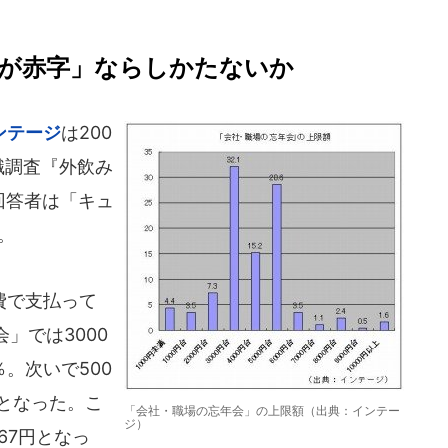
％が赤字」ならしかたないか
ンテージ
は200
識調査『外飲み
回答者は「キュ
。
費で支払って
」では3000
％。次いで500
2％となった。こ
「会社・職場の忘年会」の上限額（出典：インテー
ジ）
67円となっ