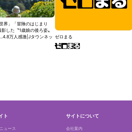
世界」「冒険のはじまり
が撮影した〝1歳娘の後ろ姿〟
ゼロまる
..4.8万人感激|Jタウンネッ
イト
サイトについて
Tニュース
会社案内