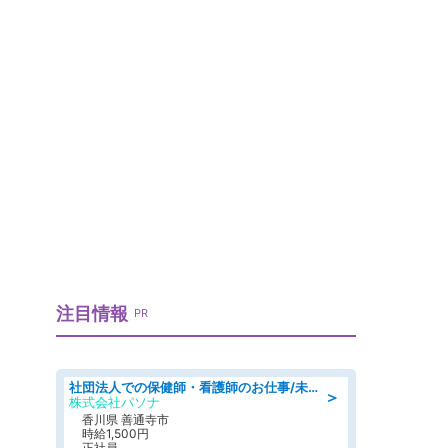
注目情報
PR
社団法人での保健師・看護師のお仕事/未経験OK/要資格:普通免許、保健師、正看護師
＞
株式会社パソナ
香川県 善通寺市
時給1,500円
正社員