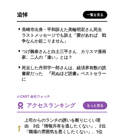
追悼
一覧を見る
長崎市出身・平和訴えた美輪明宏さん死去
ラストメッセージでも訴え「愛があれば 戦
争なんか起こりません」
つげ義春さんと白土三平さん カリスマ漫画
家、二人の「違い」とは？
死去した丹羽宇一郎さんは、経済界有数の読
書家だった 『死ぬほど読書』ベストセラー
に
J-CAST 会社ウォッチ
アクセスランキング
もっと見る
上司からのランチの誘いを断りにくい理
由 3位「情報共有を逃したくない」、2位
「職場の雰囲気を悪くしたくない」、1位