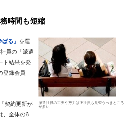
勤務時間も短縮
＠ばる」
を運
遣社員の「派遣
ート結果を発
の登録会員
派遣社員の工夫や努力は正社員も見習うべきところ
「契約更新が
が多い
は、全体の6
、