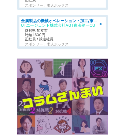
スポンサー：求人ボックス
金属製品の機械オペレーション・加工/寮完備/日払い/工場・製造
＞
UTエージェント株式会社AGT東海第一CU
愛知県 知立市
時給1,600円
正社員 / 派遣社員
スポンサー：求人ボックス