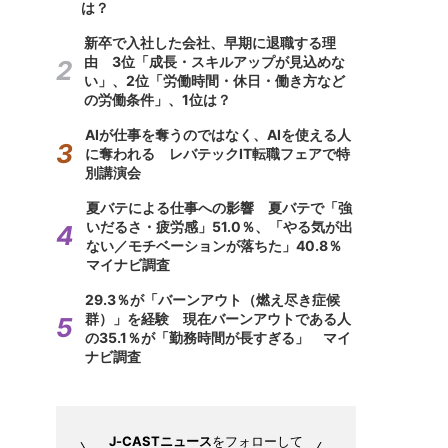
は？
新卒で入社した会社、早期に退職する理
由 3位「成長・スキルアップが見込めな
い」、2位「労働時間・休日・働き方など
の労働条件」、1位は？
AIが仕事を奪うのではなく、AIを使える人
に奪われる レバテックIT転職フェアで特
別講演会
夏バテによる仕事への影響 夏バテで「強
いだるさ・疲労感」51.0％、「やる気が出
ない／モチベーションが落ちた」40.8％
マイナビ調査
29.3％が「バーンアウト（燃え尽き症候
群）」を経験 現在バーンアウトである人
の35.1％が「勤務時間が長すぎる」 マイ
ナビ調査
J-CASTニュース
をフォローして