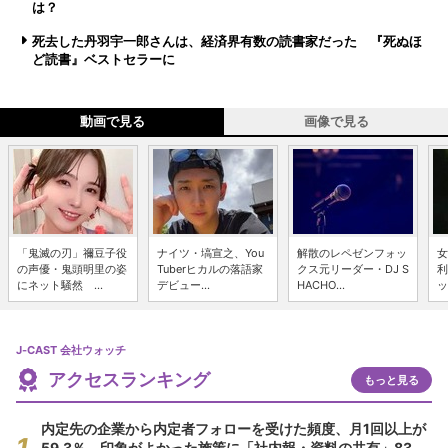
は？
死去した丹羽宇一郎さんは、経済界有数の読書家だった 『死ぬほ
ど読書』ベストセラーに
動画で見る
画像で見る
「鬼滅の刃」禰豆子役
ナイツ・塙宣之、You
解散のレペゼンフォッ
女
の声優・鬼頭明里の姿
Tuberヒカルの落語家
クス元リーダー・DJ S
利
にネット騒然 ...
デビュー...
HACHO...
ッ
J-CAST 会社ウォッチ
アクセスランキング
もっと見る
内定先の企業から内定者フォローを受けた頻度、月1回以上が
59.3％ 印象がよかった施策に「社内報・資料の共有」83.