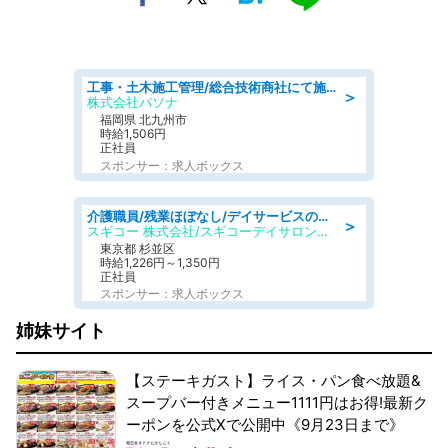
工事・土木施工管理/総合技術商社にて施工管理のお仕事/即日勤務可/車通勤可/工事・土木施工管理/生産・品質管理
＞
株式会社パソナ
福岡県 北九州市
時給1,506円
正社員
スポンサー：求人ボックス
介護職員/残業ほぼなし/デイサービスの介護士/日勤のみ
＞
スギコー 株式会社/スギコーデイサロン浜田山
東京都 杉並区
時給1,226円～1,350円
正社員
スポンサー：求人ボックス
姉妹サイト
【ステーキガスト】ライス・パン食べ放題&
スープバー付きメニュー1111円はお得!最新ク
ーポンを公式Xで公開中《9月23日まで》