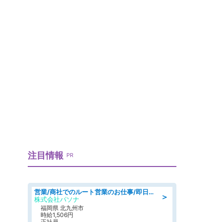
注目情報
PR
営業/商社でのルート営業のお仕事/即日勤務可/車通勤可/営業
＞
株式会社パソナ
福岡県 北九州市
時給1,506円
正社員