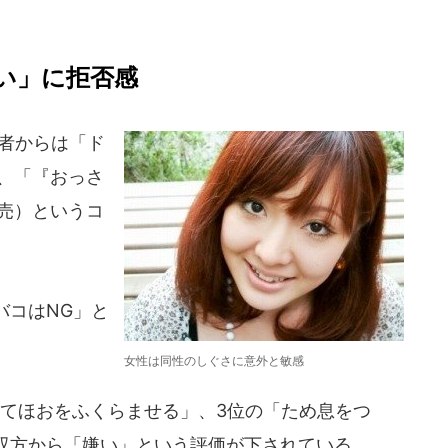
い」に拒否感
者からは「ド
、「『おっさ
売）というコ
バコはNG」と
女性は同性のしぐさに意外と敏感
てほおをふくらませる」、3位の「ため息をつ
双方から「嫌い」という評価が下されている。