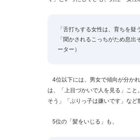
「舌打ちする女性は、育ちを疑う
「聞かされるこっちがため息出そ
ーター）
4位以下には、男女で傾向が分かれ
は、「上目づかいで人を見る」こと
そう」「ぶりっ子は嫌いです」など
5位の「髪をいじる」も、