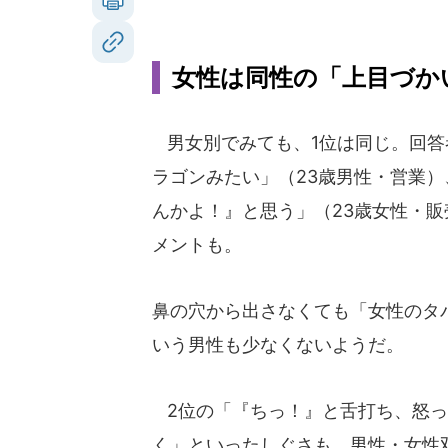
女性は同性の「上目づか
男女別でみても、1位は同じ。回答
ラゴンみたい」（23歳男性・営業）
んかよ！』と思う」（23歳女性・販
メントも。
鼻の穴から出さなくても「女性のタ
いう男性も少なくないようだ。
2位の「『ちっ！』と舌打ち、怒っ
く」といったしぐさも、男性・女性