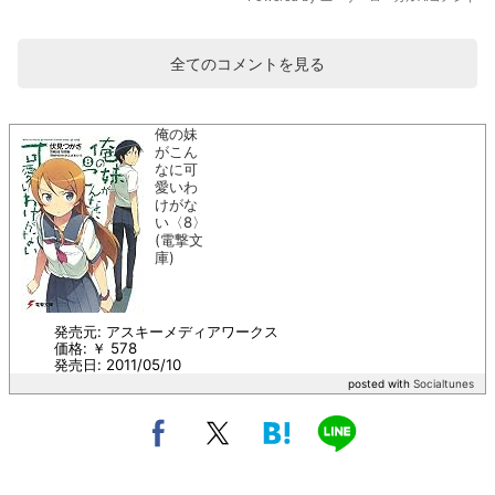
全てのコメントを見る
俺の妹
がこん
なに可
愛いわ
けがな
い〈8〉
(電撃文
庫)
発売元: アスキーメディアワークス
価格: ￥ 578
発売日: 2011/05/10
posted with
Socialtunes