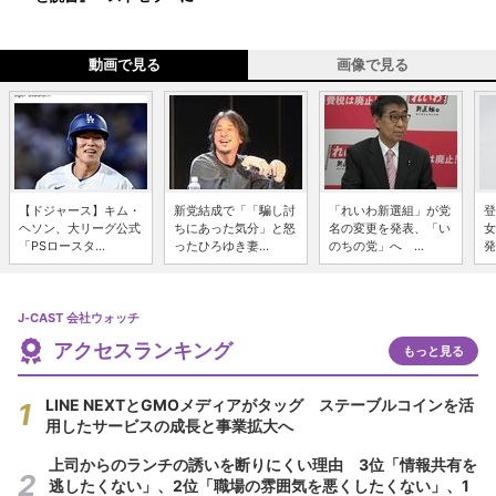
動画で見る
画像で見る
【ドジャース】キム・
新党結成で「「騙し討
「れいわ新選組」が党
登
ヘソン、大リーグ公式
ちにあった気分」と怒
名の変更を発表、「い
女
「PSロースタ...
ったひろゆき妻...
のちの党」へ ...
発
J-CAST 会社ウォッチ
アクセスランキング
もっと見る
LINE NEXTとGMOメディアがタッグ ステーブルコインを活
用したサービスの成長と事業拡大へ
上司からのランチの誘いを断りにくい理由 3位「情報共有を
逃したくない」、2位「職場の雰囲気を悪くしたくない」、1