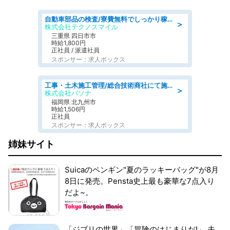
自動車部品の検査/寮費無料でしっかり稼げる denso aichi
＞
株式会社テクノスマイル
三重県 四日市市
時給1,800円
正社員 / 派遣社員
スポンサー：求人ボックス
工事・土木施工管理/総合技術商社にて施工管理のお仕事/即日勤務可/車通勤可/工事・土木施工管理/生産・品質管理
＞
株式会社パソナ
福岡県 北九州市
時給1,506円
正社員
スポンサー：求人ボックス
姉妹サイト
Suicaのペンギン"夏のラッキーバッグ"が8月
8日に発売。Pensta史上最も豪華な7点入り
だよ~。
「ジブリの世界」「冒険のはじまりだ!」 夫