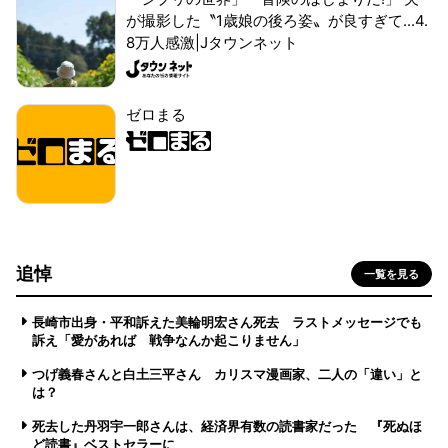
が撮影した〝1歳娘の後ろ姿〟が良すぎて...4.
8万人感激|Jタウンネット
ゼロまる
追悼
一覧を見る
長崎市出身・平和訴えた美輪明宏さん死去 ラストメッセージでも
訴え「愛があれば 戦争なんか起こりません」
つげ義春さんと白土三平さん カリスマ漫画家、二人の「違い」と
は？
死去した丹羽宇一郎さんは、経済界有数の読書家だった 『死ぬほ
ど読書』ベストセラーに