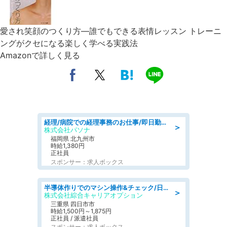
愛され笑顔のつくり方―誰でもできる表情レッスン トレーニ
ングがクセになる楽しく学べる実践法
Amazonで詳しく見る
経理/病院での経理事務のお仕事/即日勤務可/車通勤可/経理/一般事務
＞
株式会社パソナ
福岡県 北九州市
時給1,380円
正社員
スポンサー：求人ボックス
半導体作りでのマシン操作&チェック/日払いOK
＞
株式会社綜合キャリアオプション
三重県 四日市市
時給1,500円～1,875円
正社員 / 派遣社員
スポンサー：求人ボックス