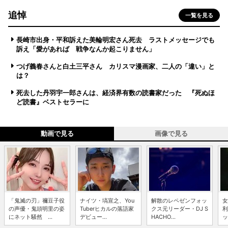
追悼
一覧を見る
長崎市出身・平和訴えた美輪明宏さん死去 ラストメッセージでも
訴え「愛があれば 戦争なんか起こりません」
つげ義春さんと白土三平さん カリスマ漫画家、二人の「違い」と
は？
死去した丹羽宇一郎さんは、経済界有数の読書家だった 『死ぬほ
ど読書』ベストセラーに
動画で見る
画像で見る
「鬼滅の刃」禰豆子役
ナイツ・塙宣之、You
解散のレペゼンフォッ
女
の声優・鬼頭明里の姿
Tuberヒカルの落語家
クス元リーダー・DJ S
利
にネット騒然 ...
デビュー...
HACHO...
ッ