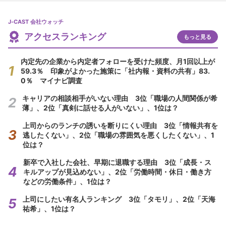
J-CAST 会社ウォッチ
アクセスランキング
もっと見る
内定先の企業から内定者フォローを受けた頻度、月1回以上が
59.3％ 印象がよかった施策に「社内報・資料の共有」83.
0％ マイナビ調査
キャリアの相談相手がいない理由 3位「職場の人間関係が希
薄」、2位「真剣に話せる人がいない」、1位は？
上司からのランチの誘いを断りにくい理由 3位「情報共有を
逃したくない」、2位「職場の雰囲気を悪くしたくない」、1
位は？
新卒で入社した会社、早期に退職する理由 3位「成長・ス
キルアップが見込めない」、2位「労働時間・休日・働き方
などの労働条件」、1位は？
上司にしたい有名人ランキング 3位「タモリ」、2位「天海
祐希」、1位は？