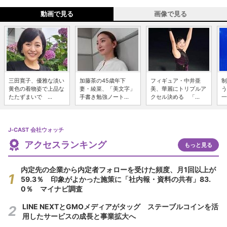
動画で見る
画像で見る
三田寛子、優雅な淡い
加藤茶の45歳年下
フィギュア・中井亜
制
黄色の着物姿で上品な
妻・綾菜、「美文字」
美、華麗にトリプルア
う
たたずまいで ...
手書き勉強ノート...
クセル決める 「...
一
J-CAST 会社ウォッチ
アクセスランキング
もっと見る
内定先の企業から内定者フォローを受けた頻度、月1回以上が
59.3％ 印象がよかった施策に「社内報・資料の共有」83.
0％ マイナビ調査
LINE NEXTとGMOメディアがタッグ ステーブルコインを活
用したサービスの成長と事業拡大へ