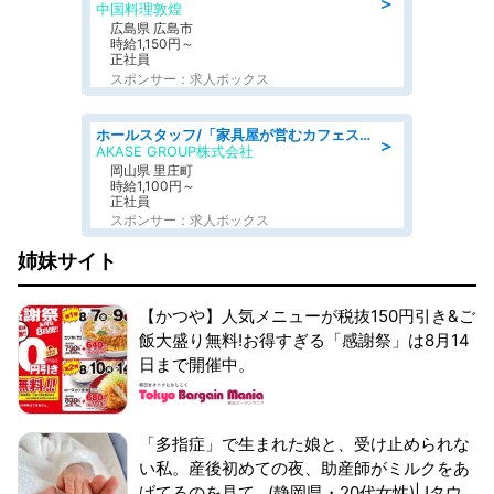
＞
中国料理敦煌
広島県 広島市
時給1,150円～
正社員
スポンサー：求人ボックス
ホールスタッフ/「家具屋が営むカフェスタッフ!」週2日～OK!嬉しいまかない付き/岡山県/浅口郡里庄町
＞
AKASE GROUP株式会社
岡山県 里庄町
時給1,100円～
正社員
スポンサー：求人ボックス
姉妹サイト
【かつや】人気メニューが税抜150円引き&ご
飯大盛り無料!お得すぎる「感謝祭」は8月14
日まで開催中。
「多指症」で生まれた娘と、受け止められな
い私。産後初めての夜、助産師がミルクをあ
げてるのを見て...(静岡県・20代女性)|Jタウ