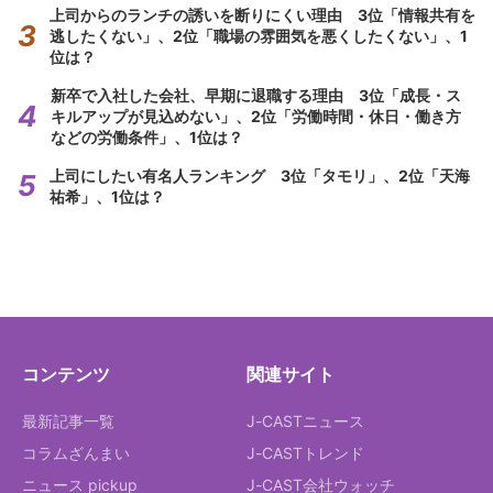
上司からのランチの誘いを断りにくい理由 3位「情報共有を
逃したくない」、2位「職場の雰囲気を悪くしたくない」、1
位は？
新卒で入社した会社、早期に退職する理由 3位「成長・ス
キルアップが見込めない」、2位「労働時間・休日・働き方
などの労働条件」、1位は？
上司にしたい有名人ランキング 3位「タモリ」、2位「天海
祐希」、1位は？
コンテンツ
関連サイト
最新記事一覧
J-CASTニュース
コラムざんまい
J-CASTトレンド
ニュース pickup
J-CAST会社ウォッチ